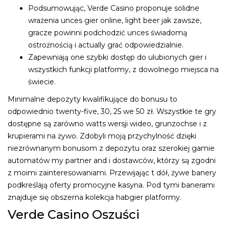
Podsumowując, Verde Casino proponuje solidne
wrażenia unces gier online, light beer jak zawsze,
gracze powinni podchodzić unces świadomą
ostrożnością i actually grać odpowiedzialnie.
Zapewniają one szybki dostęp do ulubionych gier i
wszystkich funkcji platformy, z dowolnego miejsca na
świecie.
Minimalne depozyty kwalifikujące do bonusu to
odpowiednio twenty-five, 30, 25 we 50 zł. Wszystkie te gry
dostępne są zarówno watts wersji wideo, grunzochse i z
krupierami na żywo. Zdobyli moją przychylność dzięki
niezrównanym bonusom z depozytu oraz szerokiej gamie
automatów my partner and i dostawców, którzy są zgodni
z moimi zainteresowaniami. Przewijając t dół, żywe banery
podkreślają oferty promocyjne kasyna. Pod tymi banerami
znajduje się obszerna kolekcja habgier platformy.
Verde Casino Oszuści