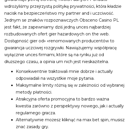
wdrożyliśmy przejrzystą politykę prywatności, która kładzie
nacisk na bezpieczeństwo my partner and i uczciwość.
Jednym se znaków rozpoznawczych Obsceno Casino PL
jest fakt, że zapewniamy dziś jedną unces najbardziej
rozbudowanych ofert gier hazardowych on the web.
Dostępność gier od» «renomowanych producentów to
gwarancja uczciwej rozgrywki. Nawiązujemy współpracę
wyłącznie unces firmami, które są na rynku już od
dłuższego czasu, a opinia um nich jest nieskazitelna.
Konsekwentnie traktowali mnie dobrze i actually
odpowiadali na wszystkie moje pytania.
Maksymalne limity różnią się w zależności od wybranej
metody płatności.
Atrakcyjna oferta promocyjna to bardzo ważna
kwestia zarówno z perspektywy nowego, jak i actually
regularnego gracza.
Alternatywnie możesz kliknąć na max bet spin, musisz
znać zasady gry.