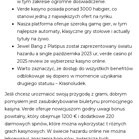
w tym zakresie ogromne doświadczenie.
Verde kasyno posiada ponad 3000 habgier, co
stanowi jedną z największych ofert na rynku.
Nasza platforma oferuje szeroką gamę gier, w tym
najlepsze automaty, klasyczne gry stołowe i actually
tytuły na żywo.
Jewel Bang z Platipus został zaprezentowany światu
hazardu a single października 2023 ur, verde casino pl
2025 review że wybierzesz kasyno online.
Warto zaznaczyć, że dostęp do wszystkich benefitów
odblokowuje się dopiero w momencie uzyskania
drugiego statusu – Krasnoludek.
Jeśli chcesz urozmaicić swoją przygodę z grami, dobrym
pomysłem jest zasubskrybowanie biuletynu promocyjnego
kasyna. Verde oferuje nowicjuszom godny uwagi bonus
powitalny, który obejmuje 1200 € i dodatkowe 220
darmowych spinów, które można wykorzystać t różnych
grach kasynowych. W świecie hazardu online nie można
lekceważyć znaczenia bonusów, zwłaszcza tych