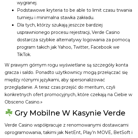
wygranej.
Podstawowe kryteria to be able to limit czasu trwania
turnieju i minimalna stawka zakładu.
Dla tych, którzy szukają jeszcze bardziej
usprawnionego procesu rejestracji, Verde Casino
dostarcza szybkie alternatywy logowania za pomocą
program takich jak Yahoo, Twitter, Facebook we
TikTok.
W prawym górnym rogu wyświetlane są szczegóły konta
gracza i saldo. Ponadto użytkownicy mogą przełączać się
między różnymi językami, aby spersonalizować
przeglądanie. A teraz czas przejść do meritum, czyli
konkretnych ofert promocyjnych, które czekają na Ciebie w
Obsceno Casino.»
Gry Mobilne W Kasynie Verde
Verde Casino współpracuje z renomowanymi dostawcami
oprogramowania, takimi jak NetEnt, Play’n MOVE, BetSoft i