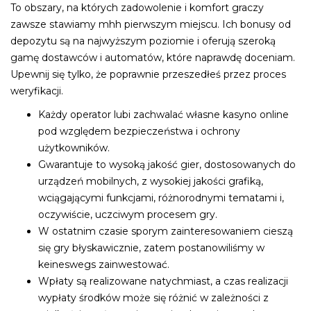
To obszary, na których zadowolenie i komfort graczy
zawsze stawiamy mhh pierwszym miejscu. Ich bonusy od
depozytu są na najwyższym poziomie i oferują szeroką
gamę dostawców i automatów, które naprawdę doceniam.
Upewnij się tylko, że poprawnie przeszedłeś przez proces
weryfikacji.
Każdy operator lubi zachwalać własne kasyno online
pod względem bezpieczeństwa i ochrony
użytkowników.
Gwarantuje to wysoką jakość gier, dostosowanych do
urządzeń mobilnych, z wysokiej jakości grafiką,
wciągającymi funkcjami, różnorodnymi tematami i,
oczywiście, uczciwym procesem gry.
W ostatnim czasie sporym zainteresowaniem cieszą
się gry błyskawicznie, zatem postanowiliśmy w
keineswegs zainwestować.
Wpłaty są realizowane natychmiast, a czas realizacji
wypłaty środków może się różnić w zależności z