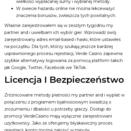
wielkości wypłacanej sumy i wybranej metody.
W świecie hazardu online nie można lekceważyć
znaczenia bonusów, zwłaszcza tych powitalnych.
Właśnie zarejestrowałem się w zeszłym tygodniu my
partner and i uwielbiam ich wybór gier. Wprowadź swój
zarejestrowany adres email-based i hasło, które ustawiłeś
na początku. Dla tych, którzy szukają jeszcze bardziej
usprawnionego procesu rejestracji, Verde Casino zapewnia
szybkie alternatywy logowania za pomocą platform takich
jak Google, Twitter, Facebook we TikTok.
Licencja I Bezpieczeństwo
Zróżnicowane metody płatności my partner and i wypłat w
połączeniu z programem lojalnościowym świadczą o
zrozumieniu i dbałości u potrzeby graczy. Dostęp do
promocji VerdeCasino mają wyłącznie zarejestrowani
użytkownicy. Jako że oferujemy błyskawiczny proces
rejestracji, konto można założyć w minutę.