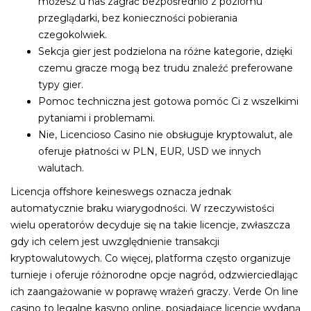
możesz u nas zagrać bezpośrednio z poziomu
przeglądarki, bez konieczności pobierania
czegokolwiek.
Sekcja gier jest podzielona na różne kategorie, dzięki
czemu gracze mogą bez trudu znaleźć preferowane
typy gier.
Pomoc techniczna jest gotowa pomóc Ci z wszelkimi
pytaniami i problemami.
Nie, Licencioso Casino nie obsługuje kryptowalut, ale
oferuje płatności w PLN, EUR, USD we innych
walutach.
Licencja offshore keineswegs oznacza jednak
automatycznie braku wiarygodności. W rzeczywistości
wielu operatorów decyduje się na takie licencje, zwłaszcza
gdy ich celem jest uwzględnienie transakcji
kryptowalutowych. Co więcej, platforma często organizuje
turnieje i oferuje różnorodne opcje nagród, odzwierciedlając
ich zaangażowanie w poprawę wrażeń graczy. Verde On line
casino to legalne kasyno online, posiadające licencję wydaną