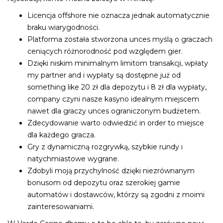
Licencja offshore nie oznacza jednak automatycznie
braku wiarygodności.
Platforma została stworzona unces myślą o graczach
ceniących różnorodność pod względem gier.
Dzięki niskim minimalnym limitom transakcji, wpłaty
my partner and i wypłaty są dostępne już od
something like 20 zł dla depozytu i 8 zł dla wypłaty,
company czyni nasze kasyno idealnym miejscem
nawet dla graczy unces ograniczonym budżetem.
Zdecydowanie warto odwiedzić in order to miejsce
dla każdego gracza.
Gry z dynamiczną rozgrywką, szybkie rundy i
natychmiastowe wygrane.
Zdobyli moją przychylność dzięki niezrównanym
bonusom od depozytu oraz szerokiej gamie
automatów i dostawców, którzy są zgodni z moimi
zainteresowaniami.