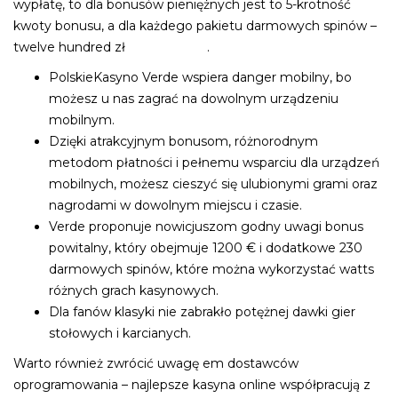
wypłatę, to dla bonusów pieniężnych jest to 5-krotność
kwoty bonusu, a dla każdego pakietu darmowych spinów –
twelve hundred zł
verde casino
.
PolskieKasyno Verde wspiera danger mobilny, bo
możesz u nas zagrać na dowolnym urządzeniu
mobilnym.
Dzięki atrakcyjnym bonusom, różnorodnym
metodom płatności i pełnemu wsparciu dla urządzeń
mobilnych, możesz cieszyć się ulubionymi grami oraz
nagrodami w dowolnym miejscu i czasie.
Verde proponuje nowicjuszom godny uwagi bonus
powitalny, który obejmuje 1200 € i dodatkowe 230
darmowych spinów, które można wykorzystać watts
różnych grach kasynowych.
Dla fanów klasyki nie zabrakło potężnej dawki gier
stołowych i karcianych.
Warto również zwrócić uwagę em dostawców
oprogramowania – najlepsze kasyna online współpracują z