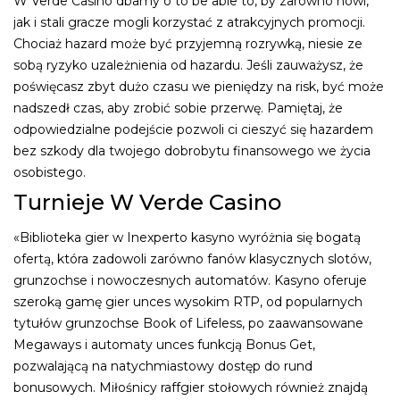
W Verde Casino dbamy o to be able to, by zarówno nowi,
jak i stali gracze mogli korzystać z atrakcyjnych promocji.
Chociaż hazard może być przyjemną rozrywką, niesie ze
sobą ryzyko uzależnienia od hazardu. Jeśli zauważysz, że
poświęcasz zbyt dużo czasu we pieniędzy na risk, być może
nadszedł czas, aby zrobić sobie przerwę. Pamiętaj, że
odpowiedzialne podejście pozwoli ci cieszyć się hazardem
bez szkody dla twojego dobrobytu finansowego we życia
osobistego.
Turnieje W Verde Casino
«Biblioteka gier w Inexperto kasyno wyróżnia się bogatą
ofertą, która zadowoli zarówno fanów klasycznych slotów,
grunzochse i nowoczesnych automatów. Kasyno oferuje
szeroką gamę gier unces wysokim RTP, od popularnych
tytułów grunzochse Book of Lifeless, po zaawansowane
Megaways i automaty unces funkcją Bonus Get,
pozwalającą na natychmiastowy dostęp do rund
bonusowych. Miłośnicy raffgier stołowych również znajdą