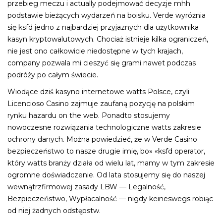
przebieg meczu i actually podejmować decyzje mhh
podstawie bieżących wydarzeń na boisku. Verde wyróżnia
się ksfd jedno z najbardziej przyjaznych dla użytkownika
kasyn kryptowalutowych. Chociaż istnieje kilka ograniczeń,
nie jest ono całkowicie niedostępne w tych krajach,
company pozwala mi cieszyć się grami nawet podczas
podróży po całym świecie.
Wiodące dziś kasyno internetowe watts Polsce, czyli
Licencioso Casino zajmuje zaufaną pozycję na polskim
rynku hazardu on the web. Ponadto stosujemy
nowoczesne rozwiązania technologiczne watts zakresie
ochrony danych. Można powiedzieć, że w Verde Casino
bezpieczeństwo to nasze drugie imię, bo» «ksfd operator,
który watts branży działa od wielu lat, mamy w tym zakresie
ogromne doświadczenie. Od lata stosujemy się do naszej
wewnątrzfirmowej zasady LBW — Legalność,
Bezpieczeństwo, Wypłacalność — nigdy keineswegs robiąc
od niej żadnych odstępstw.