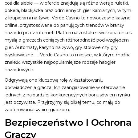
coś dla siebie — w ofercie znajdują się różne wersje ruletki,
pokera, blackjacka oraz odmiennych gier karcianych, w tym
z krupierami na żywo. Verde Casino to nowoczesne kasyno
online, przystosowane do panujących trendów w branży
hazardu przez internet. Platforma została stworzona unces
myślą o graczach ceniących różnorodność pod względem
gier. Automaty, kasyno na żywo, gry stołowe czy gry
błyskawiczne — Verde Casino to miejsce, w którym można
znaleźć wszystkie najpopularniejsze rodzaje habgier
hazardowych.
Odgrywają one kluczową rolę w kształtowaniu
doświadczenia gracza. Ich zaangażowanie w oferowanie
jednych z najbardziej konkurencyjnych bonusów em rynku
jest oczywiste. Przyjrzyjmy się bliżej temu, co mają do
zaoferowania swoim graczom.
Bezpieczeństwo I Ochrona
Graczy