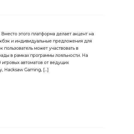
т Вместо этого платформа делает акцент на
йкбэк и индивидуальные предложения для
ок пользователь может участвовать в
рады в рамках программы лояльности. На
 игровых автоматов от ведущих
y, Hacksaw Gaming, […]