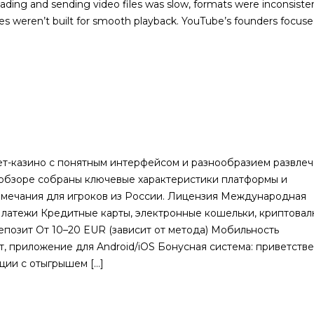
ading and sending video files was slow, formats were inconsisten
s weren’t built for smooth playback. YouTube’s founders focus
азино Pinco: что важно зна
м из России
ет-казино с понятным интерфейсом и разнообразием развлеч
 обзоре собраны ключевые характеристики платформы и
амечания для игроков из России. Лицензия Международная
Платежи Кредитные карты, электронные кошельки, криптовал
позит От 10–20 EUR (зависит от метода) Мобильность
т, приложение для Android/iOS Бонусная система: приветств
ции с отыгрышем […]