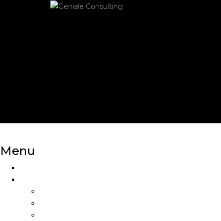
Menu
HOME
GENIALE
Quienes somos
Como lo hacemos
G – Journal