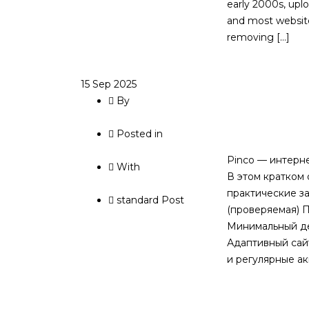
early 2000s, uplo
and most website
removing […]
Read More
15
Sep 2025
Обзор к
By
genialeconsulting
игрока
Posted in
! Без
рубрики
Pinco — интерн
With
0
В этом кратком
Comments
практические з
standard Post
(проверяемая) 
Минимальный де
Адаптивный сай
и регулярные ак
Read More