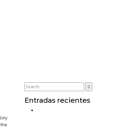
Entradas recientes
Migliori Siti Slot Online 2026:
vantaggi del gioco mobile nei
tory
casinò ADM
 the