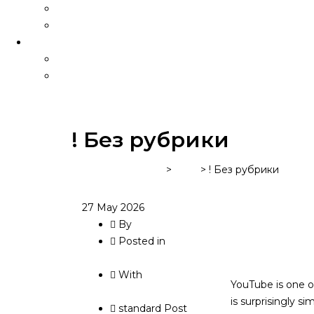
Suscríbase
Contacto
SERVICIOS
NEUROANALYTICS
BUSINESSANALYTICS
! Без рубрики
Geniale Consulting
>
Blog
>
! Без рубрики
27
May 2026
The Fou
By
root
Posted in
! Без
History
рубрики
With
0
YouTube is one of
Comments
is surprisingly s
standard Post