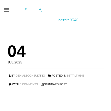
bettilt 9346
Geniale Consulting
>
Blog
>
bettilt 9346
04
JUL 2025
BY
GENIALECONSULTING
POSTED IN
BETTILT 9346
WITH
0 COMMENTS
STANDARD POST
Bettilt Giriş Rehberi:
En Yeni URL ve