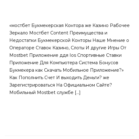
Спорт Mostbet
«мостбет Букмекерская Контора же Казино Рабочее
Зеркало Мостбет Content Преимущества и
Недостатки Букмекерской Конторы Наше Мнение о
Операторе Ставок Казино, Слоты И другие Игры От
Mostbet Приложение ддя Ios Спортивные Ставки
Приложение Для Компьютера Система Бонусов
Букмекера как Скачать Мобильное Приложение?»
Как Пополнить Счет И выходить Деньги? же
Зарегистрироваться На Официальном Сайте?
Мобильный Mostbet службе […]
READ MORE