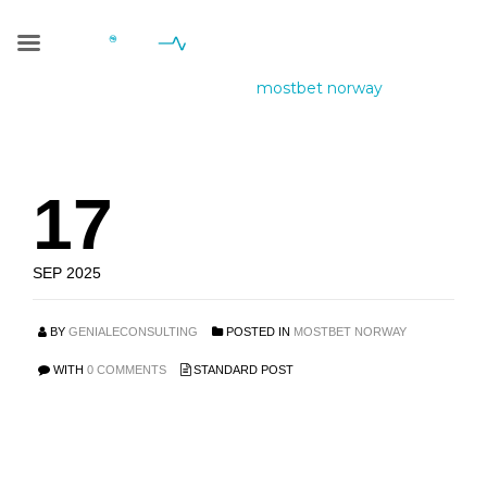
mostbet norway
Geniale Consulting
>
Blog
>
mostbet norway
17
SEP 2025
BY
GENIALECONSULTING
POSTED IN
MOSTBET NORWAY
WITH
0 COMMENTS
STANDARD POST
Официальный Сайт
Мостбет Ставки а