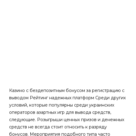
бонусом за
регистрацию с
выводом
денегКазино с
бездепозитным
бонусом за
регистрацию
Казино с бездепозитным бонусом за регистрацию с
выводом Рейтинг надежных платформ Среди других
условий, которые популярны среди украинских
операторов азартных игр для вывода средств,
следующие. Розыгрыши ценных призов и денежных
средств не всегда стоит относить к разряду
бонусов. Мероприятия подобного типа часто