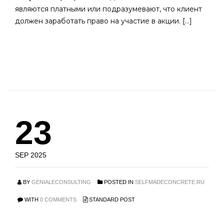
являются платными или подразумевают, что клиент
должен заработать право на участие в акции. […]
READ MORE
23
SEP 2025
BY
GENIALECONSULTING
POSTED IN
SELFMADECONCRETE.RU
WITH
0 COMMENTS
STANDARD POST