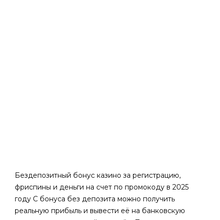
Бездепозитные
бонусы в казино на
Сентябрь 2025 за
регистрацию на
сайте, как
использоватьКазино
с бездепозитным
бонусом за
регистрацию 2025
Бездепозитный бонус казино за регистрацию,
фриспины и деньги на счет по промокоду в 2025
году С бонуса без депозита можно получить
реальную прибыль и вывести её на банковскую