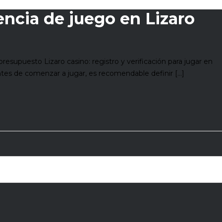
encia de juego en Lizaro
resupuesto Lizaro casino: registro y verificación para jugar en
Antes de comenzar a jugar, es recomendable definir […]