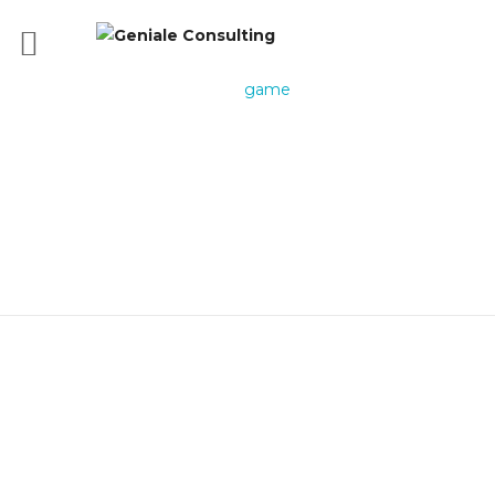
game
Geniale Consulting
>
Blog
>
game