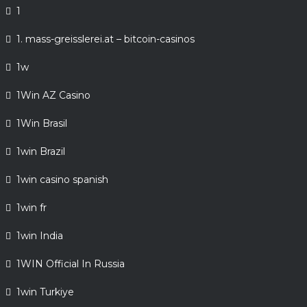
1
1. mass-greisslerei.at – bitcoin-casinos
1w
1Win AZ Casino
1Win Brasil
1win Brazil
1win casino spanish
1win fr
1win India
1WIN Official In Russia
1win Turkiye