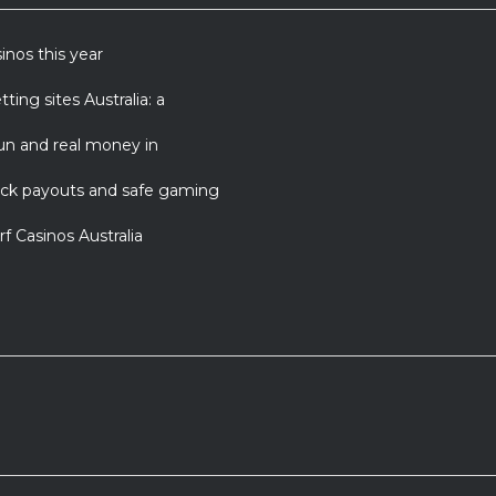
inos this year
ing sites Australia: a
un and real money in
uick payouts and safe gaming
 Casinos Australia