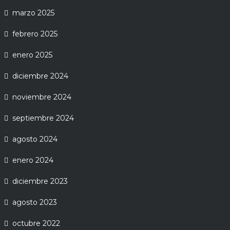
marzo 2025
febrero 2025
enero 2025
diciembre 2024
noviembre 2024
septiembre 2024
agosto 2024
enero 2024
diciembre 2023
agosto 2023
octubre 2022