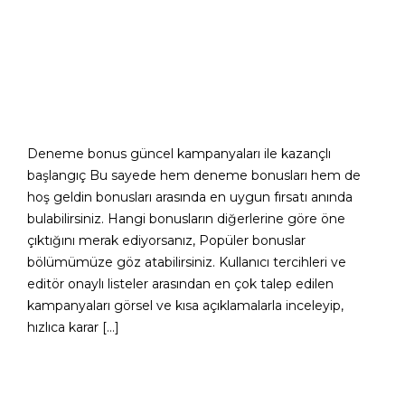
Deneme bonus güncel
kampanyaları ile
kazançlı başlangıç
Deneme bonus güncel kampanyaları ile kazançlı
başlangıç Bu sayede hem deneme bonusları hem de
hoş geldin bonusları arasında en uygun fırsatı anında
bulabilirsiniz. Hangi bonusların diğerlerine göre öne
çıktığını merak ediyorsanız, Popüler bonuslar
bölümümüze göz atabilirsiniz. Kullanıcı tercihleri ve
editör onaylı listeler arasından en çok talep edilen
kampanyaları görsel ve kısa açıklamalarla inceleyip,
hızlıca karar […]
READ MORE