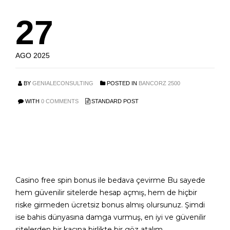
27
AGO 2025
BY
GENIALECONSULTING
POSTED IN
BANCORZ 2500
WITH
0 COMMENTS
STANDARD POST
Casino free spin bonus
ile bedava çevirme
Casino free spin bonus ile bedava çevirme Bu sayede
hem güvenilir sitelerde hesap açmış, hem de hiçbir
riske girmeden ücretsiz bonus almış olursunuz. Şimdi
ise bahis dünyasına damga vurmuş, en iyi ve güvenilir
sitelerden bir kaçına birlikte bir göz atalım.