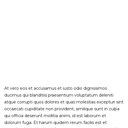
fuga. Et harum quidem rerum
facilis est et expedita distinctio.
Nam libero tempore, cum soluta
nobis est eligendi optio cumque
nihil impedit quo minus id quod
maxime placeat facere possimus,
omnis voluptas assumenda est.
At vero eos et accusamus et iusto odio dignissimos
ducimus qui blanditiis praesentium voluptatum deleniti
atque corrupti quos dolores et quas molestias excepturi sint
occaecati cupiditate non provident, similique sunt in culpa
qui officia deserunt mollitia animi, id est laborum et
dolorum fuga. Et harum quidem rerum facilis est et