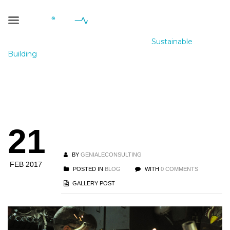
Blog Single
Geniale Consulting
>
Blog
>
Blog
>
Sustainable
Building
Sustainable
21
Building
BY
GENIALECONSULTING
FEB 2017
POSTED IN
BLOG
WITH
0 COMMENTS
GALLERY POST