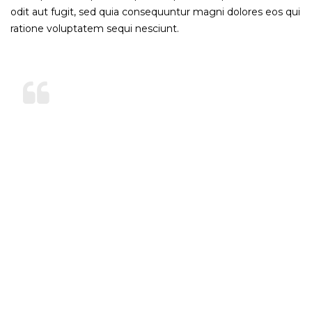
odit aut fugit, sed quia consequuntur magni dolores eos qui
ratione voluptatem sequi nesciunt.
At vero eos et accusamus et iusto
odio dignissimos ducimus qui
blanditiis praesentium voluptatum
deleniti atque corrupti quos
dolores et quas molestias
excepturi sint occaecati cupiditate
non provident, similique sunt in
culpa qui officia deserunt mollitia
animi, id est laborum et dolorum