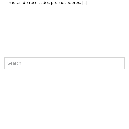
mostrado resultados prometedores. […]
READ MORE
ENTRADAS RECIENTES
Maximize your gaming with high RTP slots at Online
Pokies NZ: top picks and
Maximize your rewards: The hottest promotions at