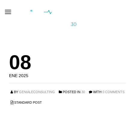
30
Geniale Consulting
>
Blog
>
30
08
ENE 2025
BY
GENIALECONSULTING
POSTED IN
30
WITH
0 COMMENTS
STANDARD POST
Glucophage Trio: Todo
lo que Necesitas Saber