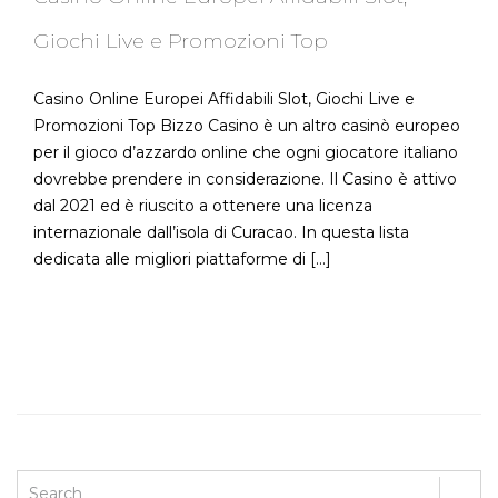
Giochi Live e Promozioni Top
Casino Online Europei Affidabili Slot, Giochi Live e
Promozioni Top Bizzo Casino è un altro casinò europeo
per il gioco d’azzardo online che ogni giocatore italiano
dovrebbe prendere in considerazione. Il Casino è attivo
dal 2021 ed è riuscito a ottenere una licenza
internazionale dall’isola di Curacao. In questa lista
dedicata alle migliori piattaforme di […]
READ MORE