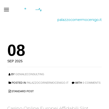
palazzocornermocenigo.it
Geniale Consulting
>
Blog
>
palazzocornermocenigo.it
08
SEP 2025
BY
GENIALECONSULTING
POSTED IN
PALAZZOCORNERMOCENIGO.IT
WITH
0 COMMENTS
STANDARD POST
Casino Online Europei Affidabili Slot,