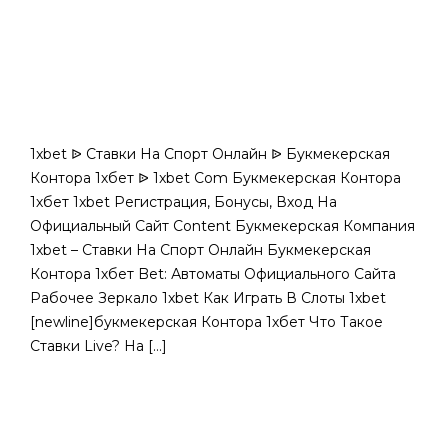
Букмекерская
Контора 1хбет ᐉ 1xbet
Co
1xbet ᐉ Ставки На Спорт Онлайн ᐉ Букмекерская
Контора 1хбет ᐉ 1xbet Com Букмекерская Контора
1хбет 1xbet Регистрация, Бонусы, Вход На
Официальный Сайт Content Букмекерская Компания
1xbet – Ставки На Спорт Онлайн Букмекерская
Контора 1хбет Bet: Автоматы Официального Сайта
Рабочее Зеркало 1xbet Как Играть В Слоты 1xbet
[newline]букмекерская Контора 1хбет Что Такое
Ставки Live? На […]
READ MORE