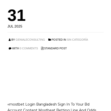
31
JUL 2025
BY
GENIALECONSULTING
POSTED IN
SIN CATEGORÍA
WITH
0 COMMENTS
STANDARD POST
Official Website
Associated With
Mostbet Bangladesh
Bookmaker»
«mostbet Login Bangladesh Sign In To Your Bd
Account Content Mostbeat Betting Line And Odds