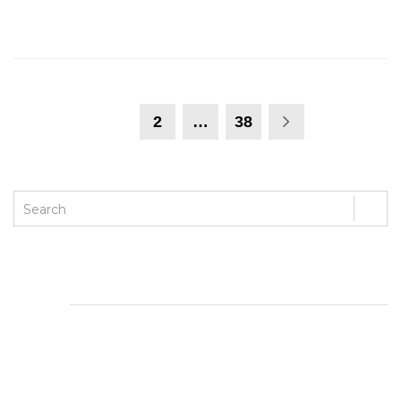
1
2
…
38
ENTRADAS RECIENTES
Magyar Online Casino üdvözlő bónuszai: mit érdemes
tudnod?
Milyen bónuszokat kínálnak a Magyar Online Casino