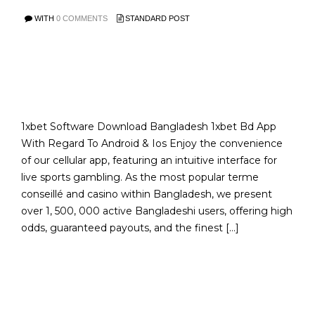
WITH
0 COMMENTS
STANDARD POST
Download Jitabet Apk
For Android
1xbet Software Download Bangladesh 1xbet Bd App
With Regard To Android & Ios Enjoy the convenience
of our cellular app, featuring an intuitive interface for
live sports gambling. As the most popular terme
conseillé and casino within Bangladesh, we present
over 1, 500, 000 active Bangladeshi users, offering high
odds, guaranteed payouts, and the finest […]
READ MORE