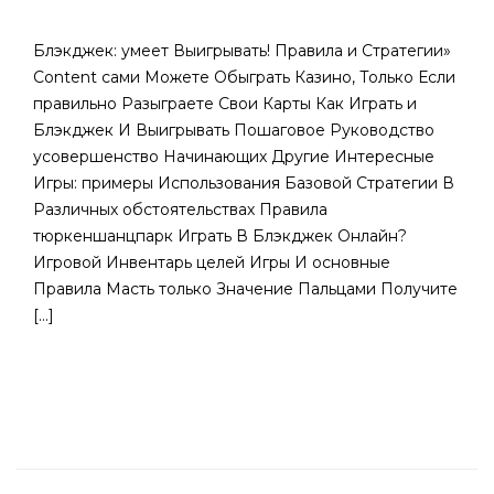
Блэкджек: умеет Выигрывать! Правила и Стратегии»
Content сами Можете Обыграть Казино, Только Если
правильно Разыграете Свои Карты Как Играть и
Блэкджек И Выигрывать Пошаговое Руководство
усовершенство Начинающих Другие Интересные
Игры: примеры Использования Базовой Стратегии В
Различных обстоятельствах Правила
тюркеншанцпарк Играть В Блэкджек Онлайн?
Игровой Инвентарь целей Игры И основные
Правила Масть только Значение Пальцами Получите
[…]
READ MORE