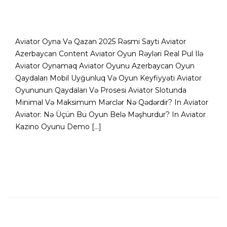
Kazino Azərbaycan
Aviator Oyna Və Qazan 2025 Rəsmi Sayti Aviator
Azerbaycan Content Aviator Oyun Rəyləri Real Pul Ilə
Aviator Oynamaq Aviator Oyunu Azerbaycan Oyun
Qaydaları Mobil Uyğunluq Və Oyun Keyfiyyəti Aviator
Oyununun Qaydaları Və Prosesi Aviator Slotunda
Minimal Və Maksimum Mərclər Nə Qədərdir? In Aviator
Aviator: Nə Üçün Bu Oyun Belə Məşhurdur? In Aviator
Kazino Oyunu Demo […]
READ MORE