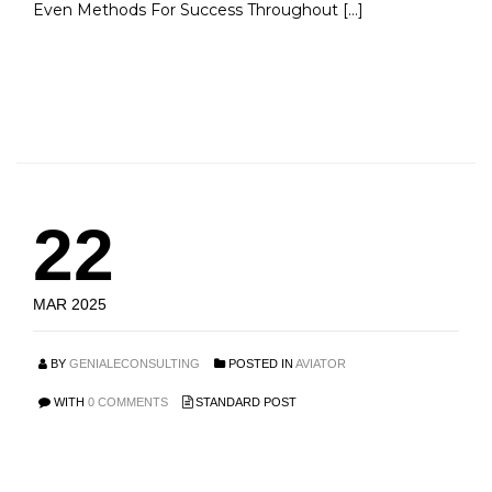
Even Methods For Success Throughout […]
READ MORE
22
MAR 2025
BY
GENIALECONSULTING
POSTED IN
AVIATOR
WITH
0 COMMENTS
STANDARD POST
ความท้าทายของเจ้าของ