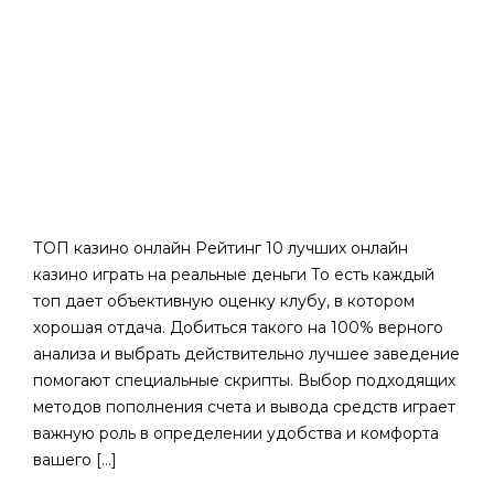
2024-2025 Рейтинг,
Обзоры и Бонусы для
Игры на
Деньгиказино онлайн
рейтинг лучших
ТОП казино онлайн Рейтинг 10 лучших онлайн
казино играть на реальные деньги То есть каждый
топ дает объективную оценку клубу, в котором
хорошая отдача. Добиться такого на 100% верного
анализа и выбрать действительно лучшее заведение
помогают специальные скрипты. Выбор подходящих
методов пополнения счета и вывода средств играет
важную роль в определении удобства и комфорта
вашего […]