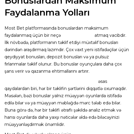
Bonuslardan Maksimum
Faydalanma Yolları
Most Bet platformasında bonuslardan maksimum
faydalanmaq üçün bir neçə
strateji addım
atmaq vacibdir.
İlk növbədə, platformanın təklif etdiyi müxtəlif bonusları
dərindən araşdırmaq lazımdır. Çox vaxt yeni istifadəçilər üçün
qeydiyyat bonusları, depozit bonusları və ya pulsuz
fırlanmalar təklif olunur. Bu bonuslar oyunçulara daha çox
şans verir və qazanma ehtimallarını artırır.
Bonuslardan effektiv istifadə etmək üçün
əsas
qaydalardan biri, hər bir təklifin şərtlərini diqqətlə oxumaqdır.
Məsələn, bəzi bonuslar yalnız müəyyən oyunlarda istifadə
edilə bilər və ya müəyyən məbləğdə mərc tələb edə bilər.
Buna görə də, hər bir təklifi ətraflı şəkildə analiz etmək və
hansı oyunlarda daha yaxşı nəticələr əldə edə biləcəyinizi
müəyyənləşdirmək önəmlidir.