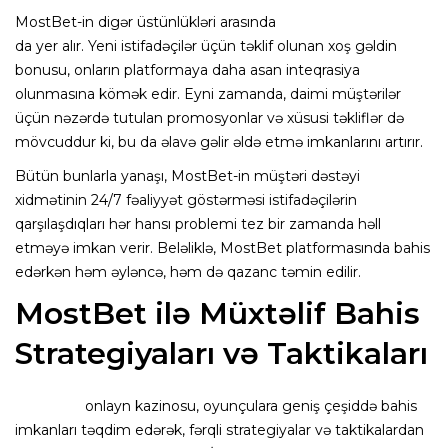
MostBet-in digər üstünlükləri arasında
bonus proqramları
da yer alır. Yeni istifadəçilər üçün təklif olunan xoş gəldin
bonusu, onların platformaya daha asan inteqrasiya
olunmasına kömək edir. Eyni zamanda, daimi müştərilər
üçün nəzərdə tutulan promosyonlar və xüsusi təkliflər də
mövcuddur ki, bu da əlavə gəlir əldə etmə imkanlarını artırır.
Bütün bunlarla yanaşı, MostBet-in müştəri dəstəyi
xidmətinin 24/7 fəaliyyət göstərməsi istifadəçilərin
qarşılaşdıqları hər hansı problemi tez bir zamanda həll
etməyə imkan verir. Beləliklə, MostBet platformasında bahis
edərkən həm əyləncə, həm də qazanc təmin edilir.
MostBet ilə Müxtəlif Bahis
Strategiyaları və Taktikaları
MostBet
onlayn kazinosu, oyunçulara geniş çeşiddə bahis
imkanları təqdim edərək, fərqli strategiyalar və taktikalardan