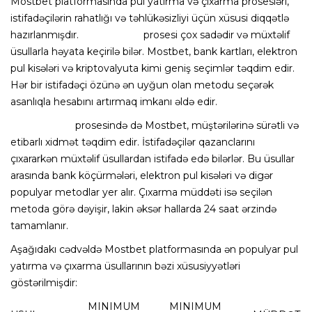
Mostbet platformasında pul yatırma və çıxarma prosesləri,
istifadəçilərin rahatlığı və təhlükəsizliyi üçün xüsusi diqqətlə
hazırlanmışdır.
Pul yatırma
prosesi çox sadədir və müxtəlif
üsullarla həyata keçirilə bilər. Mostbet, bank kartları, elektron
pul kisələri və kriptovalyuta kimi geniş seçimlər təqdim edir.
Hər bir istifadəçi özünə ən uyğun olan metodu seçərək
asanlıqla hesabını artırmaq imkanı əldə edir.
Pul çıxarma
prosesində də Mostbet, müştərilərinə sürətli və
etibarlı xidmət təqdim edir. İstifadəçilər qazanclarını
çıxararkən müxtəlif üsullardan istifadə edə bilərlər. Bu üsullar
arasında bank köçürmələri, elektron pul kisələri və digər
populyar metodlar yer alır. Çıxarma müddəti isə seçilən
metoda görə dəyişir, lakin əksər hallarda 24 saat ərzində
tamamlanır.
Aşağıdakı cədvəldə Mostbet platformasında ən populyar pul
yatırma və çıxarma üsullarının bəzi xüsusiyyətləri
göstərilmişdir:
MINIMUM
MINIMUM