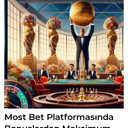
Most Bet Platformasında