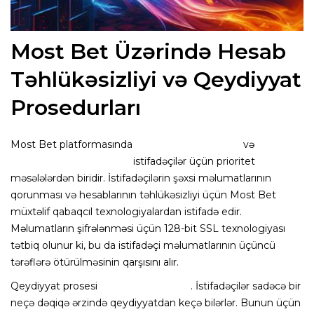
Most Bet Üzərində Hesab
Təhlükəsizliyi və Qeydiyyat
Prosedurları
Most Bet platformasında
hesab təhlükəsizliyi
və
qeydiyyat prosedurları
istifadəçilər üçün prioritet
məsələlərdən biridir. İstifadəçilərin şəxsi məlumatlarının
qorunması və hesablarının təhlükəsizliyi üçün Most Bet
müxtəlif qabaqcıl texnologiyalardan istifadə edir.
Məlumatların şifrələnməsi üçün 128-bit SSL texnologiyası
tətbiq olunur ki, bu da istifadəçi məlumatlarının üçüncü
tərəflərə ötürülməsinin qarşısını alır.
Qeydiyyat prosesi
asan və sürətlidir
. İstifadəçilər sadəcə bir
neçə dəqiqə ərzində qeydiyyatdan keçə bilərlər. Bunun üçün