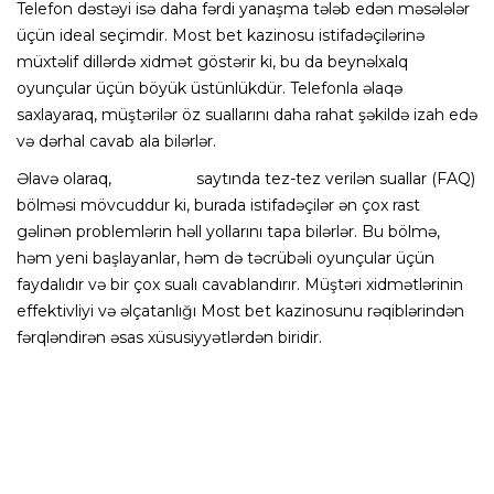
Telefon dəstəyi isə daha fərdi yanaşma tələb edən məsələlər
üçün ideal seçimdir. Most bet kazinosu istifadəçilərinə
müxtəlif dillərdə xidmət göstərir ki, bu da beynəlxalq
oyunçular üçün böyük üstünlükdür. Telefonla əlaqə
saxlayaraq, müştərilər öz suallarını daha rahat şəkildə izah edə
və dərhal cavab ala bilərlər.
Əlavə olaraq,
Most bet
saytında tez-tez verilən suallar (FAQ)
bölməsi mövcuddur ki, burada istifadəçilər ən çox rast
gəlinən problemlərin həll yollarını tapa bilərlər. Bu bölmə,
həm yeni başlayanlar, həm də təcrübəli oyunçular üçün
faydalıdır və bir çox sualı cavablandırır. Müştəri xidmətlərinin
effektivliyi və əlçatanlığı Most bet kazinosunu rəqiblərindən
fərqləndirən əsas xüsusiyyətlərdən biridir.
PREVIOUS POST
NEXT POST