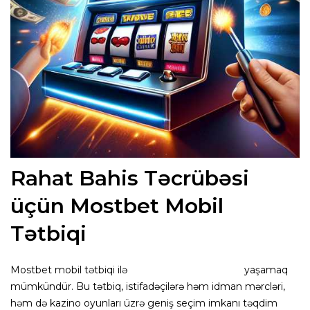
Rahat Bahis Təcrübəsi
üçün Mostbet Mobil
Tətbiqi
Mostbet mobil tətbiqi ilə
rahat bahis təcrübəsi
yaşamaq
mümkündür. Bu tətbiq, istifadəçilərə həm idman mərcləri,
həm də kazino oyunları üzrə geniş seçim imkanı təqdim