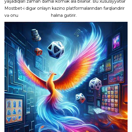
yaşadıqları zaman dərhal kömək ala bilərlər. Bu xüsusiyyətlər
Mostbet-i digər onlayn kazino platformalarından fərqləndirir
və onu
etibarlı seçim
halına gətirir.