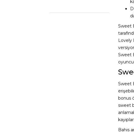
k
CATEGORÍAS
D
da
! Без рубрики
Sweet B
tarafınd
1
Lovely 
versiyo
1. mass-greisslerei.at – bitcoin-
Sweet B
casinos
oyuncul
1w
Swee
1Win AZ Casino
Sweet B
erişebi
1Win Brasil
bonus ö
sweet b
1win Brazil
anlamak
1win casino spanish
kayıplar
Bahis a
1win fr