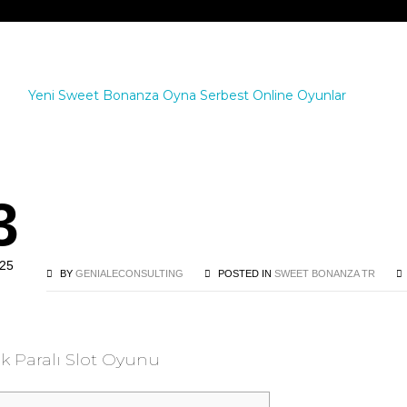
R
>
Yeni Sweet Bonanza Oyna Serbest Online Oyunlar
Yeni Sweet Bonanza Oy
3
Oyunlar
25
BY
GENIALECONSULTING
POSTED IN
SWEET BONANZA TR
k Paralı Slot Oyunu