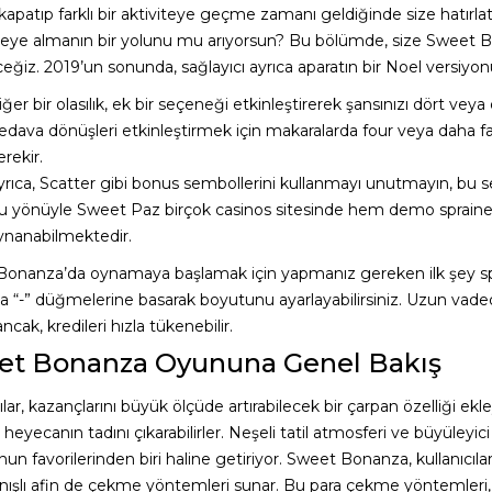
apatıp farklı bir aktiviteye geçme zamanı geldiğinde size hatırlata
ye almanın bir yolunu mu arıyorsun? Bu bölümde, size Sweet Bo
eğiz. 2019’un sonunda, sağlayıcı ayrıca aparatın bir Noel versiyon
ğer bir olasılık, ek bir seçeneği etkinleştirerek şansınızı dört veya
edava dönüşleri etkinleştirmek için makaralarda four veya daha f
rekir.
yrıca, Scatter gibi bonus sembollerini kullanmayı unutmayın, bu se
u yönüyle Sweet Paz birçok casinos sitesinde hem demo sprained
ynanabilmektedir.
onanza’da oynamaya başlamak için yapmanız gereken ilk şey spi
da “-” düğmelerine basarak boyutunu ayarlayabilirsiniz. Uzun vad
ancak, kredileri hızla tükenebilir.
et Bonanza Oyununa Genel Bakış
ılar, kazançlarını büyük ölçüde artırabilecek bir çarpan özelliği e
a heyecanın tadını çıkarabilirler. Neşeli tatil atmosferi ve büyüle
n favorilerinden biri haline getiriyor. Sweet Bonanza, kullanıcılar
anışlı afin de çekme yöntemleri sunar. Bu para çekme yöntemleri, ku