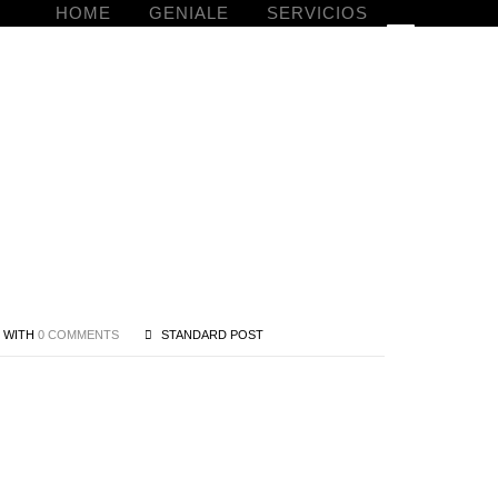
HOME
GENIALE
SERVICIOS
na Serbest Online
WITH
0 COMMENTS
STANDARD POST