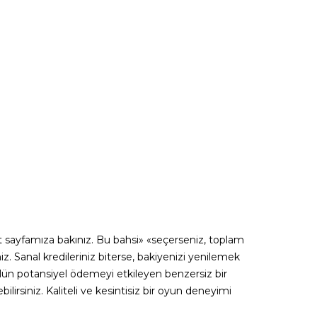
 sayfamıza bakınız. Bu bahsi» «seçerseniz, toplam
niz. Sanal kredileriniz biterse, bakiyenizi yenilemek
bolün potansiyel ödemeyi etkileyen benzersiz bir
ilirsiniz. Kaliteli ve kesintisiz bir oyun deneyimi