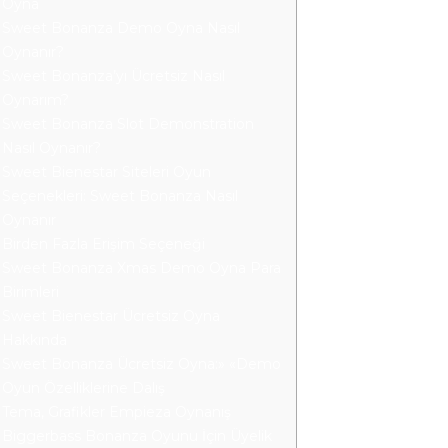
Oyna
Sweet Bonanza Demo Oyna Nasıl
Oynanır?
Sweet Bonanza’yı Ücretsiz Nasıl
Oynarım?
Sweet Bonanza Slot Demonstration
Nasıl Oynanır?
Sweet Bienestar Siteleri Oyun
Seçenekleri: Sweet Bonanza Nasıl
Oynanır
Birden Fazla Erişim Seçeneği
Sweet Bonanza Xmas Demo Oyna Para
Birimleri
Sweet Bienestar Ücretsiz Oyna
Hakkında
Sweet Bonanza Ücretsiz Oyna:» «Demo
Oyun Özelliklerine Dalış
Tema, Grafikler Empieza Oynanış
Biggerbass Bonanza Oyunu İçin Üyelik