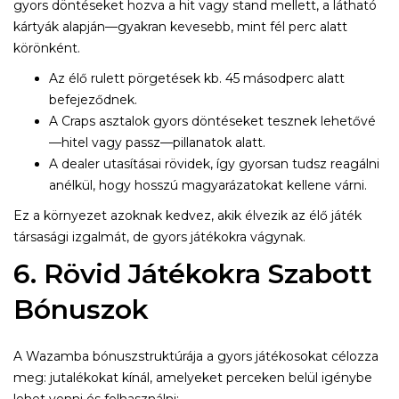
gyors döntéseket hozva a hit vagy stand mellett, a látható
kártyák alapján—gyakran kevesebb, mint fél perc alatt
körönként.
Az élő rulett pörgetések kb. 45 másodperc alatt
befejeződnek.
A Craps asztalok gyors döntéseket tesznek lehetővé
—hitel vagy passz—pillanatok alatt.
A dealer utasításai rövidek, így gyorsan tudsz reagálni
anélkül, hogy hosszú magyarázatokat kellene várni.
Ez a környezet azoknak kedvez, akik élvezik az élő játék
társasági izgalmát, de gyors játékokra vágynak.
6. Rövid Játékokra Szabott
Bónuszok
A Wazamba bónuszstruktúrája a gyors játékosokat célozza
meg: jutalékokat kínál, amelyeket perceken belül igénybe