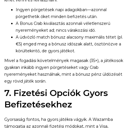
lehet venni és felhasználni:
Ingyen pörgetések napi adagokban—azonnal
pörgethetik őket minden befizetés után.
A Bonus Crab kiválasztás azonnali véletlenszerű
nyereményeket ad; nincs várakozási idő.
A üdvözlő match bónusz alacsony maximális tétet (pl.
€5) enged meg a bónusz időszak alatt, ösztönözve a
körültekintő, de gyors játékot.
Mivel a fogadási követelmények magasak (35×), a játékosok
gyakran inkább ingyen pörgetéseket vagy Crab
nyereményeket használnak, mint a bónusz pénz üldözését
egy rövid játék során.
7. Fizetési Opciók Gyors
Befizetésekhez
Gyorsaság fontos, ha gyors játékra vágyik. A Wazamba
támogatja az azonnali fizetési módokat, mint a Visa,