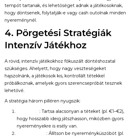
tempót tartanak, és lehetőséget adnak a játékosoknak,
hogy döntsenek, folytatják-e vagy cash outolnak minden
nyereménynél.
4. Pörgetési Stratégiák
Intenzív Játékhoz
A rövid, intenzív játékokhoz fókuszált döntéshozatal
szükséges. Ahelyett, hogy nagy veszteségeket
hajszolnánk, a játékosok kis, kontrollált tétekkel
próbálkoznak, amelyek gyors szerencsepróbát tesznek
lehetővé.
A stratégia három pilléren nyugszik:
Tétméret
: Tartsa alacsonyan a téteket (pl. €1–€2),
hogy hosszabb ideig játszhasson, miközben gyors
nyereményekre is esély van.
Stop pontok
: Állítson be nyereményküszöböt (pl.