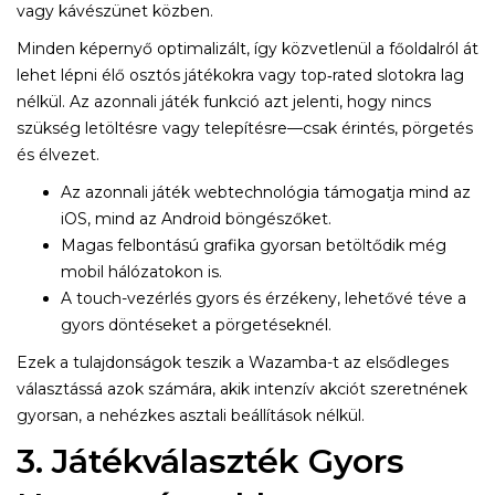
vagy kávészünet közben.
Minden képernyő optimalizált, így közvetlenül a főoldalról át
lehet lépni élő osztós játékokra vagy top‑rated slotokra lag
nélkül. Az azonnali játék funkció azt jelenti, hogy nincs
szükség letöltésre vagy telepítésre—csak érintés, pörgetés
és élvezet.
Az azonnali játék webtechnológia támogatja mind az
iOS, mind az Android böngészőket.
Magas felbontású grafika gyorsan betöltődik még
mobil hálózatokon is.
A touch-vezérlés gyors és érzékeny, lehetővé téve a
gyors döntéseket a pörgetéseknél.
Ezek a tulajdonságok teszik a Wazamba-t az elsődleges
választássá azok számára, akik intenzív akciót szeretnének
gyorsan, a nehézkes asztali beállítások nélkül.
3. Játékválaszték Gyors