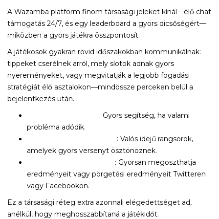
A Wazamba platform finom társasági jeleket kínál—élő chat
támogatás 24/7, és egy leaderboard a gyors dicsőségért—
miközben a gyors játékra összpontosít.
A játékosok gyakran rövid időszakokban kommunikálnak:
tippeket cserélnek arról, mely slotok adnak gyors
nyereményeket, vagy megvitatják a legjobb fogadási
stratégiát élő asztalokon—mindössze perceken belül a
bejelentkezés után.
Élő chat támogatás
: Gyors segítség, ha valami
probléma adódik.
Leaderboard frissítések
: Valós idejű rangsorok,
amelyek gyors versenyt ösztönöznek.
Közösségi média linkek
: Gyorsan megoszthatja
eredményeit vagy pörgetési eredményeit Twitteren
vagy Facebookon.
Ez a társasági réteg extra azonnali elégedettséget ad,
anélkül, hogy meghosszabbítaná a játékidőt.