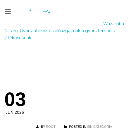
Blog Single
Geniale Consulting
>
Blog
>
Sin categoría
>
Wazamba
Casino: Gyors játékok és élő izgalmak a gyors tempójú
játékosoknak
Wazamba Casino:
Gyors játékok és
élő izgalmak a
03
gyors tempójú
játékosoknak
JUN 2026
BY
ROOT
POSTED IN
SIN CATEGORÍA