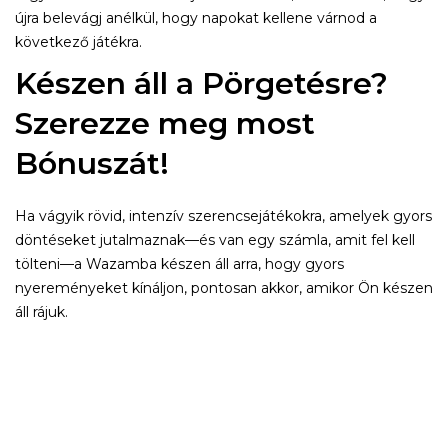
újra belevágj anélkül, hogy napokat kellene várnod a
következő játékra.
Készen áll a Pörgetésre?
Szerezze meg most
Bónuszát!
Ha vágyik rövid, intenzív szerencsejátékokra, amelyek gyors
döntéseket jutalmaznak—és van egy számla, amit fel kell
tölteni—a Wazamba készen áll arra, hogy gyors
nyereményeket kínáljon, pontosan akkor, amikor Ön készen
áll rájuk.
Szerezze meg most Bónuszát!
PREVIOUS POST
NEXT POST