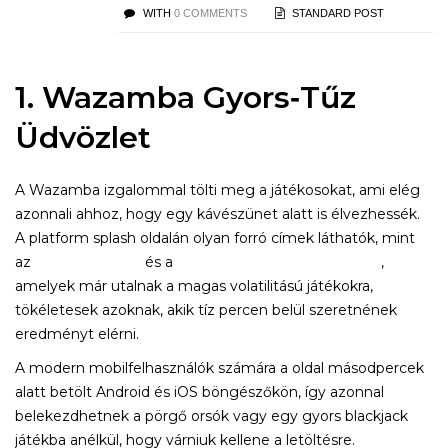
WITH
0 COMMENTS
STANDARD POST
1. Wazamba Gyors‑Tűz
Üdvözlet
A Wazamba izgalommal tölti meg a játékosokat, ami elég
azonnali ahhoz, hogy egy kávészünet alatt is élvezhessék.
A platform splash oldalán olyan forró címek láthatók, mint
az
Gonzo’s Quest
és a
Sweet Bonanza Candyland
,
amelyek már utalnak a magas volatilitású játékokra,
tökéletesek azoknak, akik tíz percen belül szeretnének
eredményt elérni.
A modern mobilfelhasználók számára a oldal másodpercek
alatt betölt Android és iOS böngészőkön, így azonnal
belekezdhetnek a pörgő orsók vagy egy gyors blackjack
játékba anélkül, hogy várniuk kellene a letöltésre.