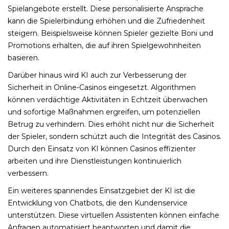
Spielangebote erstellt. Diese personalisierte Ansprache
kann die Spielerbindung erhöhen und die Zufriedenheit
steigern. Beispielsweise können Spieler gezielte Boni und
Promotions erhalten, die auf ihren Spielgewohnheiten
basieren.
Darüber hinaus wird KI auch zur Verbesserung der
Sicherheit in Online-Casinos eingesetzt. Algorithmen
können verdächtige Aktivitäten in Echtzeit überwachen
und sofortige Maßnahmen ergreifen, um potenziellen
Betrug zu verhindern. Dies erhöht nicht nur die Sicherheit
der Spieler, sondern schützt auch die Integrität des Casinos.
Durch den Einsatz von KI können Casinos effizienter
arbeiten und ihre Dienstleistungen kontinuierlich
verbessern.
Ein weiteres spannendes Einsatzgebiet der KI ist die
Entwicklung von Chatbots, die den Kundenservice
unterstützen. Diese virtuellen Assistenten können einfache
Anfragen automatisiert beantworten und damit die