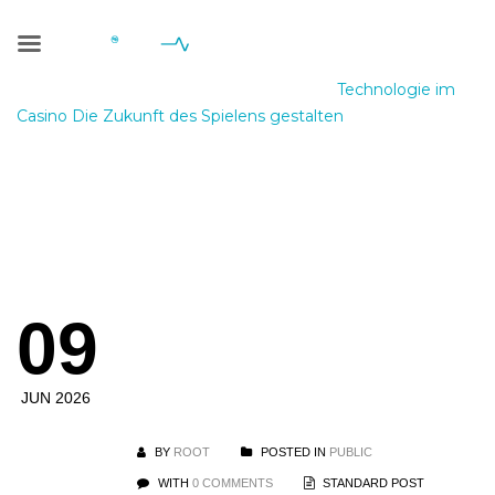
Blog Single
Geniale Consulting
>
Blog
>
Public
>
Technologie im
Casino Die Zukunft des Spielens gestalten
Technologie im
Casino Die
Zukunft des
09
Spielens
gestalten
JUN 2026
BY
ROOT
POSTED IN
PUBLIC
WITH
0 COMMENTS
STANDARD POST