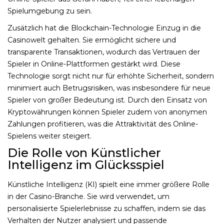
Spielumgebung zu sein.
Zusätzlich hat die Blockchain-Technologie Einzug in die
Casinowelt gehalten. Sie ermöglicht sichere und
transparente Transaktionen, wodurch das Vertrauen der
Spieler in Online-Plattformen gestärkt wird. Diese
Technologie sorgt nicht nur für erhöhte Sicherheit, sondern
minimiert auch Betrugsrisiken, was insbesondere für neue
Spieler von großer Bedeutung ist. Durch den Einsatz von
Kryptowährungen können Spieler zudem von anonymen
Zahlungen profitieren, was die Attraktivität des Online-
Spielens weiter steigert.
Die Rolle von Künstlicher
Intelligenz im Glücksspiel
Künstliche Intelligenz (KI) spielt eine immer größere Rolle
in der Casino-Branche. Sie wird verwendet, um
personalisierte Spielerlebnisse zu schaffen, indem sie das
Verhalten der Nutzer analysiert und passende