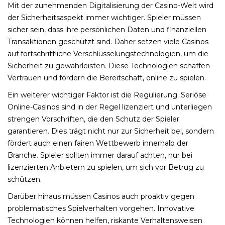
Mit der zunehmenden Digitalisierung der Casino-Welt wird
der Sicherheitsaspekt immer wichtiger. Spieler müssen
sicher sein, dass ihre persönlichen Daten und finanziellen
Transaktionen geschützt sind. Daher setzen viele Casinos
auf fortschrittliche Verschlüsselungstechnologien, um die
Sicherheit zu gewährleisten. Diese Technologien schaffen
Vertrauen und fördern die Bereitschaft, online zu spielen.
Ein weiterer wichtiger Faktor ist die Regulierung. Seriöse
Online-Casinos sind in der Regel lizenziert und unterliegen
strengen Vorschriften, die den Schutz der Spieler
garantieren. Dies trägt nicht nur zur Sicherheit bei, sondern
fördert auch einen fairen Wettbewerb innerhalb der
Branche. Spieler sollten immer darauf achten, nur bei
lizenzierten Anbietern zu spielen, um sich vor Betrug zu
schützen.
Darüber hinaus müssen Casinos auch proaktiv gegen
problematisches Spielverhalten vorgehen. Innovative
Technologien können helfen, riskante Verhaltensweisen