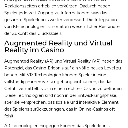
Reaktionszeiten erheblich verkürzen. Dadurch haben
Spieler jederzeit Zugang zu Informationen, was das
gesamte Spielerlebnis weiter verbessert. Die Integration
von KI-Technologien ist somit ein wesentlicher Bestandteil
der Zukunft des Glücksspiels.
Augmented Reality und Virtual
Reality im Casino
Augmented Reality (AR) und Virtual Reality (VR) haben das
Potenzial, das Casino-Erlebnis auf ein völlig neues Level zu
heben. Mit VR-Technologien können Spieler in eine
vollständig immersive Umgebung eintauchen, die das
Gefühl vermittelt, sich in einem echten Casino zu befinden.
Diese Technologien sind noch in der Entwicklungsphase,
aber sie versprechen, das soziale und interaktive Element
des Spielens zurückzubringen, das in Online-Casinos oft
fehlt.
AR-Technologien hingegen können das Spielerlebnis