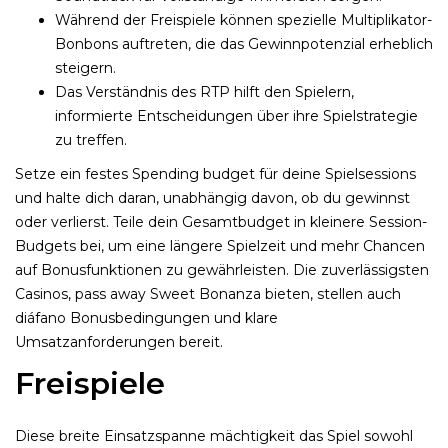
Während der Freispiele können spezielle Multiplikator-
Bonbons auftreten, die das Gewinnpotenzial erheblich
steigern.
Das Verständnis des RTP hilft den Spielern,
informierte Entscheidungen über ihre Spielstrategie
zu treffen.
Setze ein festes Spending budget für deine Spielsessions
und halte dich daran, unabhängig davon, ob du gewinnst
oder verlierst. Teile dein Gesamtbudget in kleinere Session-
Budgets bei, um eine längere Spielzeit und mehr Chancen
auf Bonusfunktionen zu gewährleisten. Die zuverlässigsten
Casinos, pass away Sweet Bonanza bieten, stellen auch
diáfano Bonusbedingungen und klare
Umsatzanforderungen bereit.
Freispiele
Diese breite Einsatzspanne mächtigkeit das Spiel sowohl