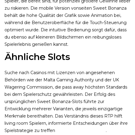
Spieler, die bereit sind, für potenziell größere Gewinne lieber
zu riskieren. Die mobile Version vonseiten Sweet Bonanza
behält die hohe Qualität der Grafik sowie Animation bei,
während die Benutzeroberfläche für die Touch-Steuerung
optimiert wurde. Die intuitive Bedienung sorgt dafür, dass
du ebenso auf kleineren Bildschirmen ein reibungsloses
Spielerlebnis genießen kannst.
Ähnliche Slots
Suche nach Casinos mit Lizenzen von angesehenen
Behörden wie der Malta Gaming Authority und der UK
Wagering Commission, die pass away höchsten Standards
bei dem Spielerschutz gewährleisten. Der Erfolg des
ursprünglichen Sweet Bonanza-Slots führte zur
Entwicklung mehrerer Varianten, die jeweils einzigartige
Merkmale bereithalten. Das Verständnis dieses RTP hilft
living room Spielern, informierte Entscheidungen über ihre
Spielstrategie zu treffen
Sweet Bonanza spielen
.