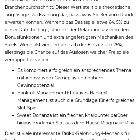
Branchendurchschnitt. Dieser Wert stellt die theoretische
langfristige Rückzahlung dar, pass away Spieler vom Runde
erwarten können. Während das Basisspiel etwa 64, 5% zu
dieser Rate beiträgt, stammt der Relaxation aus den den
Bonusfunktionen und extra angefertigten Mechaniken des
Spiels. Wenn aktiviert, erhöht sich der Einsatz um 25%,
allerdings die Chance auf das Auslösen welcher Freispiele
verdoppelt einander.
Es kombiniert erfolgreich ein ansprechendes Thema
mit innovativem Gameplay und hohem
Gewinnpotenzial.
Bankroll-ManagementEffektives Bankroll-
Management ist auch die Grundlage für erfolgreiches
Slot-Spiel.
Sweet Bonanza ist ein frecher, knallbunter darüber
hinaus moderner Slot aus dem Hause Pragmatic Play.
Dies ist viele interessante Risiko-Belohnung-Mechanik für