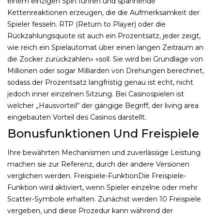
einem einzigen Spin führen und spannende
Kettenreaktionen erzeugen, die die Aufmerksamkeit der
Spieler fesseln. RTP (Return to Player) oder die
Rückzahlungsquote ist auch ein Prozentsatz, jeder zeigt,
wie reich ein Spielautomat über einen langen Zeitraum an
die Zocker zurückzahlen» «soll. Sie wird bei Grundlage von
Millionen oder sogar Milliarden von Drehungen berechnet,
sodass der Prozentsatz langfristig genau ist echt, nicht
jedoch inner einzelnen Sitzung. Bei Casinospielen ist
welcher „Hausvorteil“ der gängige Begriff, der living area
eingebauten Vorteil des Casinos darstellt.
Bonusfunktionen Und Freispiele
Ihre bewährten Mechanismen und zuverlässige Leistung
machen sie zur Referenz, durch der andere Versionen
verglichen werden. Freispiele-FunktionDie Freispiele-
Funktion wird aktiviert, wenn Spieler einzelne oder mehr
Scatter-Symbole erhalten. Zunächst werden 10 Freispiele
vergeben, und diese Prozedur kann während der