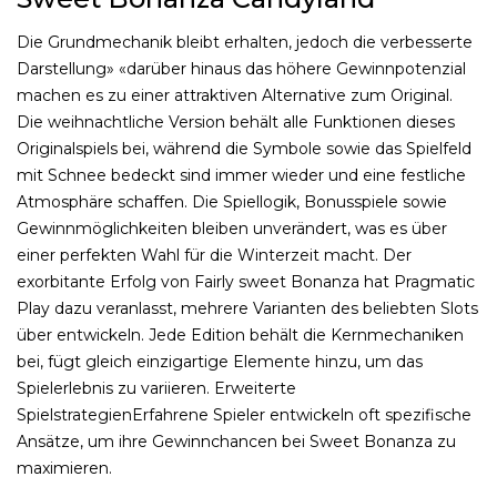
Die Grundmechanik bleibt erhalten, jedoch die verbesserte
Darstellung» «darüber hinaus das höhere Gewinnpotenzial
machen es zu einer attraktiven Alternative zum Original.
Die weihnachtliche Version behält alle Funktionen dieses
Originalspiels bei, während die Symbole sowie das Spielfeld
mit Schnee bedeckt sind immer wieder und eine festliche
Atmosphäre schaffen. Die Spiellogik, Bonusspiele sowie
Gewinnmöglichkeiten bleiben unverändert, was es über
einer perfekten Wahl für die Winterzeit macht. Der
exorbitante Erfolg von Fairly sweet Bonanza hat Pragmatic
Play dazu veranlasst, mehrere Varianten des beliebten Slots
über entwickeln. Jede Edition behält die Kernmechaniken
bei, fügt gleich einzigartige Elemente hinzu, um das
Spielerlebnis zu variieren. Erweiterte
SpielstrategienErfahrene Spieler entwickeln oft spezifische
Ansätze, um ihre Gewinnchancen bei Sweet Bonanza zu
maximieren.