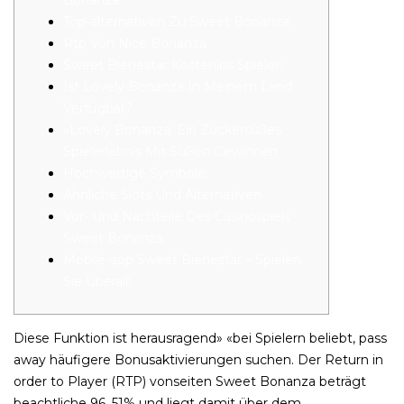
Bonanza
Top-alternativen Zu Sweet Bonanza
Rtp Von Nice Bonanza
Sweet Bienestar Kostenlos Spielen
Ist Lovely Bonanza In Meinem Land
Verfügbar?
«Lovely Bonanza: Ein Zuckersüßes
Spielerlebnis Mit Süßen Gewinnen
Hochwertige Symbole:
Ähnliche Slots Und Alternativen
Vor- Und Nachteile Des Casinospiels
Sweet Bonanza
Mobile-app Sweet Bienestar – Spielen
Sie Überall!
Diese Funktion ist herausragend» «bei Spielern beliebt, pass
away häufigere Bonusaktivierungen suchen. Der Return in
order to Player (RTP) vonseiten Sweet Bonanza beträgt
beachtliche 96, 51% und liegt damit über dem