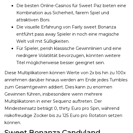
Die besten Online-Casinos für Sweet Paz bieten eine
Kombination aus Sicherheit, fairem Spiel und
attraktiven Boni.
Die visuelle Erfahrung von Fairly sweet Bonanza
entführt pass away Spieler in noch eine magische
Welt voll mit Süßigkeiten.
Für Spieler, perish klassische Gewinnlinien und eine
niedrigere Volatilität bevorzugen, könnten weitere
Titel möglicherweise besser geeignet sein.
Diese Multiplikatoren können Werte von 2x bis hin zu 100x
annehmen darüber hinaus werden am Ende jedes Tumbles
zum Gesamtgewinn addiert. Dies kann zu enormen
Gewinnen führen, insbesondere wenn mehrere
Multiplikatoren in einer Sequenz auftreten. Der
Mindesteinsatz beträgt 0, thirty Euro pro Spin, während
risikofreudige Zocker bis zu 125 Euro pro Rotation setzen
können.
Sweet Bonanza Candyland