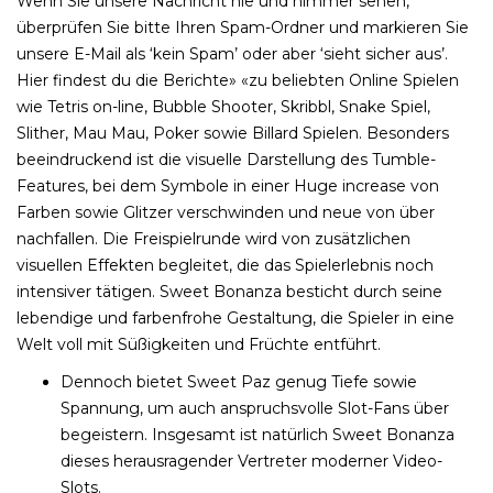
Wenn Sie unsere Nachricht nie und nimmer sehen,
überprüfen Sie bitte Ihren Spam-Ordner und markieren Sie
unsere E-Mail als ‘kein Spam’ oder aber ‘sieht sicher aus’.
Hier findest du die Berichte» «zu beliebten Online Spielen
wie Tetris on-line, Bubble Shooter, Skribbl, Snake Spiel,
Slither, Mau Mau, Poker sowie Billard Spielen. Besonders
beeindruckend ist die visuelle Darstellung des Tumble-
Features, bei dem Symbole in einer Huge increase von
Farben sowie Glitzer verschwinden und neue von über
nachfallen. Die Freispielrunde wird von zusätzlichen
visuellen Effekten begleitet, die das Spielerlebnis noch
intensiver tätigen. Sweet Bonanza besticht durch seine
lebendige und farbenfrohe Gestaltung, die Spieler in eine
Welt voll mit Süßigkeiten und Früchte entführt.
Dennoch bietet Sweet Paz genug Tiefe sowie
Spannung, um auch anspruchsvolle Slot-Fans über
begeistern. Insgesamt ist natürlich Sweet Bonanza
dieses herausragender Vertreter moderner Video-
Slots.