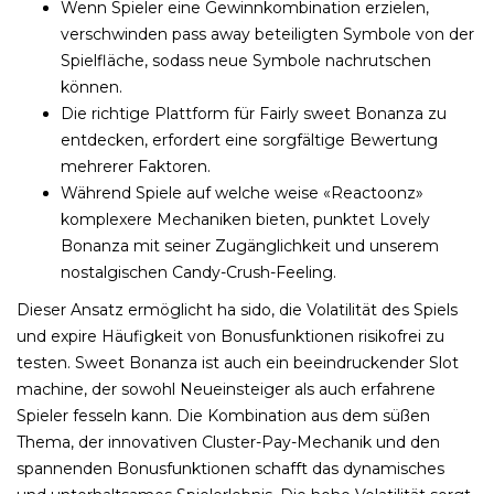
Wenn Spieler eine Gewinnkombination erzielen,
verschwinden pass away beteiligten Symbole von der
Spielfläche, sodass neue Symbole nachrutschen
können.
Die richtige Plattform für Fairly sweet Bonanza zu
entdecken, erfordert eine sorgfältige Bewertung
mehrerer Faktoren.
Während Spiele auf welche weise «Reactoonz»
komplexere Mechaniken bieten, punktet Lovely
Bonanza mit seiner Zugänglichkeit und unserem
nostalgischen Candy-Crush-Feeling.
Dieser Ansatz ermöglicht ha sido, die Volatilität des Spiels
und expire Häufigkeit von Bonusfunktionen risikofrei zu
testen. Sweet Bonanza ist auch ein beeindruckender Slot
machine, der sowohl Neueinsteiger als auch erfahrene
Spieler fesseln kann. Die Kombination aus dem süßen
Thema, der innovativen Cluster-Pay-Mechanik und den
spannenden Bonusfunktionen schafft das dynamisches