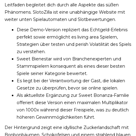
Leitfaden begleitet dich durch alle Aspekte das süßen
Phänomens. SlotoZilla ist eine unabhängige Website mit
weiter unten Spielautomaten und Slotbewertungen.
Diese Demo-Version repliziert das Echtgeld-Erlebnis
perfekt sowie ermöglicht es living area Spielern,
Strategien über testen und perish Volatilität des Spiels
zu verstehen.
Sweet Bienestar wird von Branchenexperten und
Stammspielern konsequent als eines dieser besten
Spiele seiner Kategorie bewertet.
Es liegt bei der Verantwortung der Gast, die lokalen
Gesetze zu überprüfen, bevor sie online spielen.
Als aktuellste Ergänzung zur Sweet Bonanza-Familie
offeriert diese Version einen maximalen Multiplikator
von 1000x während dieser Freispiele, was zu deutlich
höheren Gewinnmöglichkeiten führt.
Der Hintergrund zeigt eine idyllische Zuckerlandschaft mit
Bonbonbäumen, Schokofelsen und einem strahlend blauen