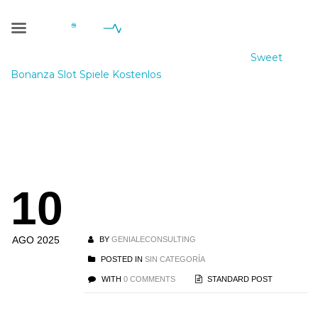
Blog Single
Geniale Consulting
>
Blog
>
Sin categoría
>
Sweet
Bonanza Slot Spiele Kostenlos
Sweet Bonanza
Slot Spiele
10
Kostenlos
AGO 2025
BY
GENIALECONSULTING
POSTED IN
SIN CATEGORÍA
WITH
0 COMMENTS
STANDARD POST