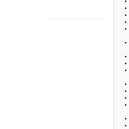
ARCHIVOS
agosto 2026
julio 2026
junio 2026
mayo 2026
octubre 2025
septiembre 2025
agosto 2025
julio 2025
junio 2025