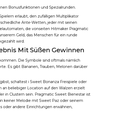
denen Bonusfunktionen und Spezialrunden.
pielern erlaubt, den zufälligen Multiplikator
schiedliche Ante-Wetten, jeder mit seinen
pielautomaten, die vonseiten Hitmaker Pragmatic
on unserem Geld, das Menschen für ein runde
kgezahlt wird.
lebnis Mit Süßen Gewinnen
bekommen. Die Symbole sind oftmals nämlich
erte. Es gibt Bananen, Trauben, Melonen darüber
bst, schaltest i Sweet Bonanza Freispiele oder
n beliebiger Location auf den Walzen erzielt
 in Clustern sein. Pragmatic Sweet Bienestar ist
h in keiner Melodie mit Sweet Paz oder seinem
nos oder andere Einrichtungen erwähnen,