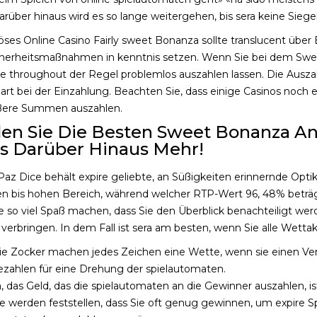
arüber hinaus wird es so lange weitergehen, bis sera keine Sie
iöses Online Casino Fairly sweet Bonanza sollte translucent üb
herheitsmaßnahmen in kenntnis setzen. Wenn Sie bei dem Swee
 throughout der Regel problemlos auszahlen lassen. Die Ausza
art bei der Einzahlung. Beachten Sie, dass einige Casinos noch e
ößere Summen auszahlen.
en Sie Die Besten Sweet Bonanza An
s Darüber Hinaus Mehr!
az Dice behält expire geliebte, an Süßigkeiten erinnernde Optik di
en bis hohen Bereich, während welcher RTP-Wert 96, 48% beträ
 so viel Spaß machen, dass Sie den Überblick benachteiligt werden
 verbringen. In dem Fall ist sera am besten, wenn Sie alle Wettak
ie Zocker machen jedes Zeichen eine Wette, wenn sie einen Ve
ezahlen für eine Drehung der spielautomaten.
a, das Geld, das die spielautomaten an die Gewinner auszahlen, ist 
ie werden feststellen, dass Sie oft genug gewinnen, um expire 