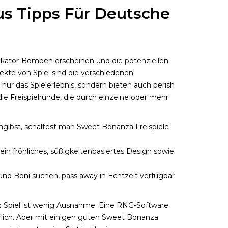
s Tipps Für Deutsche
plikator-Bomben erscheinen und die potenziellen
kte von Spiel sind die verschiedenen
ur das Spielerlebnis, sondern bieten auch perish
ie Freispielrunde, die durch einzelne oder mehr
gibst, schaltest man Sweet Bonanza Freispiele
ein fröhliches, süßigkeitenbasiertes Design sowie
und Boni suchen, pass away in Echtzeit verfügbar
z Spiel ist wenig Ausnahme. Eine RNG-Software
ürlich. Aber mit einigen guten Sweet Bonanza