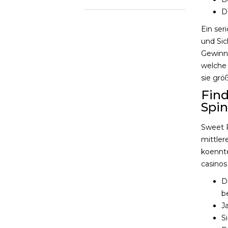
D
Ein ser
! Без рубрики
und Sic
1
Gewinne
welche 
1. mass-greisslerei.at – bitcoin-
sie gr
casinos
Find
Spin
1w
1Win AZ Casino
Sweet P
mittler
1Win Brasil
koennte
casinos
1win Brazil
D
1win casino spanish
b
J
1win fr
S