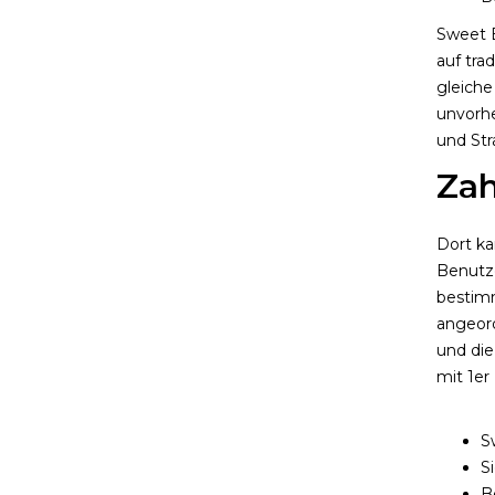
agosto 2023
Sweet B
auf tra
octubre 2022
gleiche
unvorhe
septiembre 2022
und Str
agosto 2022
Zah
julio 2022
Dort ka
junio 2022
Benutze
bestimm
mayo 2022
angeord
abril 2022
und die
mit 1er
febrero 2017
bonanza
S
S
CATEGORÍAS
B