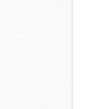
Spielmechanik Und Symbole
Wie Spielt Man In Demo-version?
Empfohlene Online-seiten
Was Ist Echt Ein Tumble?
Wie Hoch Ist Expire Auszahlung Von
Nice Bonanza Candyland?
Was Ist Natürlich Das Spiel Lovely
Bonanza?
Bonusfunktionen
Praktische Tips Für Optimales Spielen
Sweet Bienestar Auszahlung Und
Gewinne
Freispiele
Sweet Bonanza Candyland
Vor- Und Nachteile Von Sweet Bonanza
Bonbons, Früchte Und Siegreiche
Combos In Lovely Bonanza
Sweet Bonanza Dice
Das Regelne Des Spiel