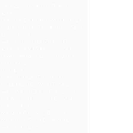
Zahlungsmethoden Für Deutsche
Spieler
Finden Sie Die Besten Sweet Bonanza
Angebote Heute: Excédent, Free Spins
Ebenso Mehr!
Sweet Bienestar: Ein Zuckersüßes
Spielerlebnis Mit Süßen Gewinnen
Gewinnstrategien Ebenso Tipps Für
Deutsche Spieler
Free Spins
Voraussetzungen Für Sicheres
Echtgeldspiel Bei Sweet Bonanza ✅
Sweet Paz Um Echtes Cash Spielen
Faq: Was Sie Über Sweet Bonanza
Daten Sollten
Wie Spielt Guy Sweet Bonanza
Was Ist Echt Sweet Bonanza Rtp?
Sweet Bonanza™