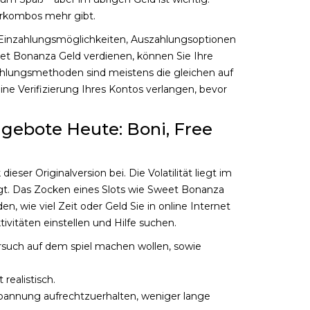
gerkombos mehr gibt.
er Einzahlungsmöglichkeiten, Auszahlungsoptionen
t Bonanza Geld verdienen, können Sie Ihre
hlungsmethoden sind meistens die gleichen auf
ine Verifizierung Ihres Kontos verlangen, bevor
gebote Heute: Boni, Free
eser Originalversion bei. Die Volatilität liegt im
gt. Das Zocken eines Slots wie Sweet Bonanza
, wie viel Zeit oder Geld Sie in online Internet
tivitäten einstellen und Hilfe suchen.
rsuch auf dem spiel machen wollen, sowie
realistisch.
Spannung aufrechtzuerhalten, weniger lange