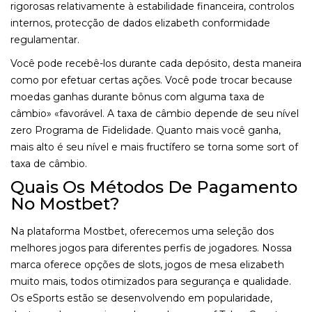
rigorosas relativamente à estabilidade financeira, controlos
internos, protecção de dados elizabeth conformidade
regulamentar.
Você pode recebê-los durante cada depósito, desta maneira
como por efetuar certas ações. Você pode trocar because
moedas ganhas durante bônus com alguma taxa de
câmbio» «favorável. A taxa de câmbio depende de seu nível
zero Programa de Fidelidade. Quanto mais você ganha,
mais alto é seu nível e mais fructífero se torna some sort of
taxa de câmbio.
Quais Os Métodos De Pagamento
No Mostbet?
Na plataforma Mostbet, oferecemos uma seleção dos
melhores jogos para diferentes perfis de jogadores. Nossa
marca oferece opções de slots, jogos de mesa elizabeth
muito mais, todos otimizados para segurança e qualidade.
Os eSports estão se desenvolvendo em popularidade,