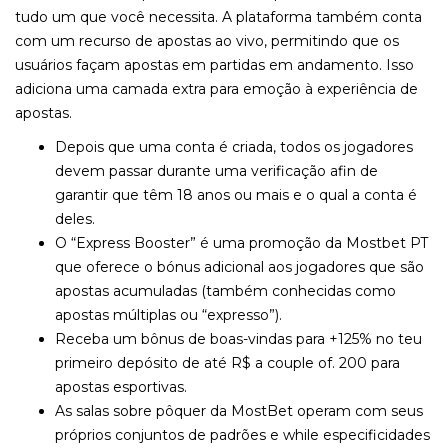
tudo um que você necessita. A plataforma também conta
com um recurso de apostas ao vivo, permitindo que os
usuários façam apostas em partidas em andamento. Isso
adiciona uma camada extra para emoção à experiência de
apostas.
Depois que uma conta é criada, todos os jogadores
devem passar durante uma verificação afin de
garantir que têm 18 anos ou mais e o qual a conta é
deles.
O “Express Booster” é uma promoção da Mostbet PT
que oferece o bónus adicional aos jogadores que são
apostas acumuladas (também conhecidas como
apostas múltiplas ou “expresso”).
Receba um bônus de boas-vindas para +125% no teu
primeiro depósito de até R$ a couple of. 200 para
apostas esportivas.
As salas sobre pôquer da MostBet operam com seus
próprios conjuntos de padrões e while especificidades