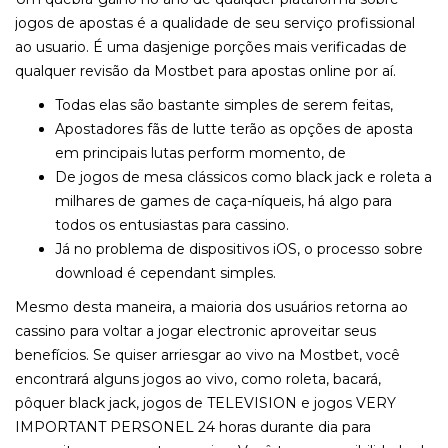
jogos de apostas é a qualidade de seu serviço profissional
ao usuario. É uma dasjenige porções mais verificadas de
qualquer revisão da Mostbet para apostas online por aí.
Todas elas são bastante simples de serem feitas,
Apostadores fãs de lutte terão as opções de aposta
em principais lutas perform momento, de
De jogos de mesa clássicos como black jack e roleta a
milhares de games de caça-níqueis, há algo para
todos os entusiastas para cassino.
Já no problema de dispositivos iOS, o processo sobre
download é cependant simples.
Mesmo desta maneira, a maioria dos usuários retorna ao
cassino para voltar a jogar electronic aproveitar seus
benefícios. Se quiser arriesgar ao vivo na Mostbet, você
encontrará alguns jogos ao vivo, como roleta, bacará,
pôquer black jack, jogos de TELEVISION e jogos VERY
IMPORTANT PERSONEL 24 horas durante dia para