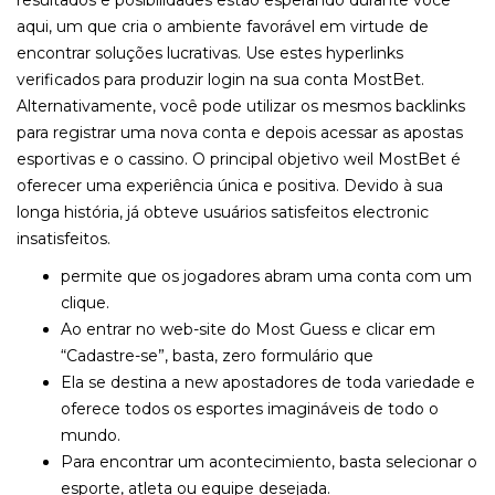
resultados e posibilidades estão esperando durante você
aqui, um que cria o ambiente favorável em virtude de
encontrar soluções lucrativas. Use estes hyperlinks
verificados para produzir login na sua conta MostBet.
Alternativamente, você pode utilizar os mesmos backlinks
para registrar uma nova conta e depois acessar as apostas
esportivas e o cassino. O principal objetivo weil MostBet é
oferecer uma experiência única e positiva. Devido à sua
longa história, já obteve usuários satisfeitos electronic
insatisfeitos.
permite que os jogadores abram uma conta com um
clique.
Ao entrar no web-site do Most Guess e clicar em
“Cadastre-se”, basta, zero formulário que
Ela se destina a new apostadores de toda variedade e
oferece todos os esportes imagináveis de todo o
mundo.
Para encontrar um acontecimiento, basta selecionar o
esporte, atleta ou equipe desejada.