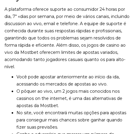
A plataforma oferece suporte ao consumidor 24 horas por
dia, 7″ «dias por semana, por meio de vários canais, incluindo
discussion ao vivo, email e telefone. A equipe de suporte é
conhecida durante suas respostas rápidas e profissionais,
garantindo que todos os problemas sejam resolvidos de
forma rápida e eficiente. Além disso, os jogos de casino ao
vivo da Mostbet oferecem limites de apostas variados,
acomodando tanto jogadores casuais quanto os para alto-
nível.
Você pode apostar anteriormente ao início da ida,
acessando os mercados de apostas ao vivo.
O pôquer ao vivo, um 2 jogos mais conocidos nos
cassinos on the internet, é uma das alternativas de
apostas da Mostbet.
No site, você encontrará muitas opções para apostas
para conseguir mais chances sobre ganhar quando
fizer suas previsões.