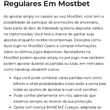
Regulares Em Mostbet
Ao apostar simply no cassino ao vivo MostBet, você tem a
possibilidade de participar de promoções de aniversário,
fazer parte do libro de fidelidade systems depositar saldos
na criptomoedas. Você terá a chance de ganhar suas
apostas enquanto recebe recompensas. Descubra como
fazer login no MostBet Casino e comprar informações
sobre os últimos jogos disponíveis. Apostadores na
MostBet podem apostar simply no pré-jogo, mas também
podem apostar durante as partidas ou lutas, em mercados
como handicap elizabeth outros.
Aqui você pode combinar várias partidas num único
bilhete e while probabilidades totais serão a soma para
todas as opções de apostas la cual você escolher.
Pode confiar plenamente em nós, sabendo que
estamos sempre ao reverso da sua protecção.
Opera com licença 8048/JAZ Curaçao, adaptada ao