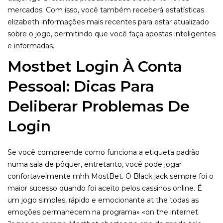
mercados. Com isso, você também receberá estatísticas
elizabeth informações mais recentes para estar atualizado
sobre o jogo, permitindo que você faça apostas inteligentes
e informadas.
Mostbet Login À Conta
Pessoal: Dicas Para
Deliberar Problemas De
Login
Se você compreende como funciona a etiqueta padrão
numa sala de pôquer, entretanto, você pode jogar
confortavelmente mhh MostBet. O Black jack sempre foi o
maior sucesso quando foi aceito pelos cassinos online. É
um jogo simples, rápido e emocionante at the todas as
emoções permanecem na programa» «on the internet.