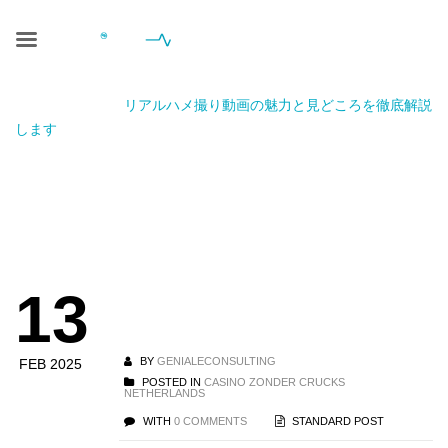
Blog Single
Geniale Consulting
>
Blog
>
casino zonder crucks
netherlands
>
リアルハメ撮り動画の魅力と見どころを徹底解説
します
リアルハメ撮り動画
の魅力と見どころを
13
徹底解説します
BY
GENIALECONSULTING
FEB 2025
POSTED IN
CASINO ZONDER CRUCKS
NETHERLANDS
WITH
0 COMMENTS
STANDARD POST