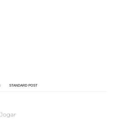
ciona U Plinko Game
S
STANDARD POST
 Jogar