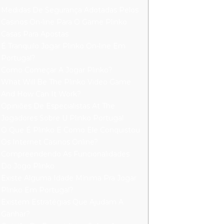
Medidas De Segurança Adotadas Pelos
Casinos On-line Para O Game Plinko
Casas Para Apostas
É Tranquilo Jogar Plinko On-line Em
Portugal?
Como Começar A Jogar Plinko?
What Will Be The Plinko Video Game
And How Can It Work?
Opiniões De Especialistas At The
Jogadores Sobre U Plinko Portugal
O Que É Plinko E Como Ele Conquistou
Os Internet Casinos Online?
Compreendendo As Funcionalidades
Do Jogo Plinko
Existe Alguma Idade Mínima Pra Jogar
Plinko Em Portugal?
Existem Estratégias Que Ajudam A
Ganhar?