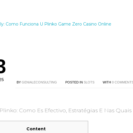
taly: Como Funciona U Plinko Game Zero Casino Online
Plinko Italy: Como Fun
3
Zero Casino Online
25
BY
GENIALECONSULTING
POSTED IN
SLOTS
WITH
0 COMMENT
Plinko: Como Es Efectivo, Estratégias E Nas Quais
Content