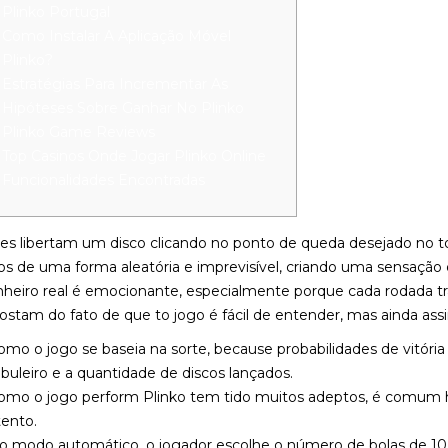
Plinko Portugal
Como Instalar A Aplicação Móvel
Plinko?
Estratégias Para Incrementar As
Hipóteses Sobre Ganhar No Plinko
Plinko Game Reviews
Top Casinos Onde Jogar Plinko Online
Funcionalidades Encontradas
es libertam um disco clicando no ponto de queda desejado no top
os de uma forma aleatória e imprevisível, criando uma sensação 
heiro real é emocionante, especialmente porque cada rodada tr
ostam do fato de que to jogo é fácil de entender, mas ainda ass
omo o jogo se baseia na sorte, because probabilidades de vitória
abuleiro e a quantidade de discos lançados.
omo o jogo perform Plinko tem tido muitos adeptos, é comum hav
tento.
o modo automático, o jogador escolhe o número de bolas de 10