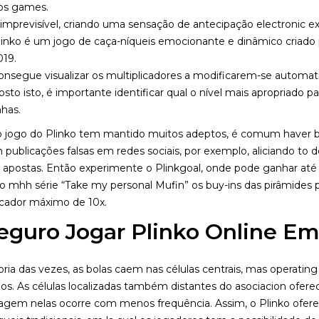
os games.
 imprevisível, criando uma sensação de antecipação electronic ex
linko é um jogo de caça-níqueis emocionante e dinâmico criado
019.
onsegue visualizar os multiplicadores a modificarem-se automa
osto isto, é importante identificar qual o nível mais apropriado
nhas.
jogo do Plinko tem mantido muitos adeptos, é comum haver burl
 publicações falsas em redes sociais, por exemplo, aliciando t
 apostas. Então experimente o Plinkgoal, onde pode ganhar até
do mhh série “Take my personal Mufin” os buy-ins das pirâmid
icador máximo de 10x.
eguro Jogar Plinko Online Em
ria das vezes, as bolas caem nas células centrais, mas operati
s. As células localizadas também distantes do asociacion ofer
sagem nelas ocorre com menos frequência. Assim, o Plinko ofere