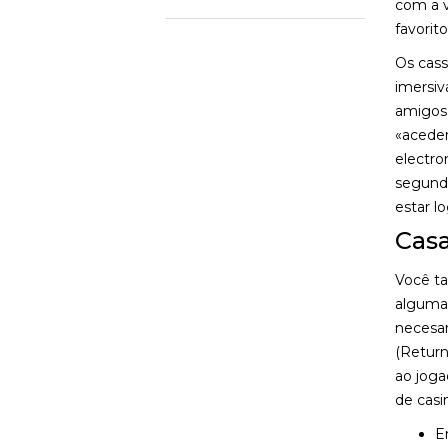
com a v
favorit
! Без рубрики
Os cass
imersiv
1
amigos,
«aceder
1. mass-greisslerei.at – bitcoin-
electro
casinos
segundo
1w
estar l
Casa
1Win AZ Casino
Você ta
1Win Brasil
algumas
necesar
1win Brazil
(Return
1win casino spanish
ao joga
de casi
1win fr
E