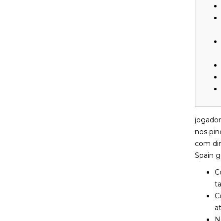
mayo 2025
abril 2025
marzo 2025
febrero 2025
enero 2025
diciembre 2024
jogador
nos pin
noviembre 2024
com din
septiembre 2024
Spain g
C
agosto 2024
t
enero 2024
C
a
diciembre 2023
N