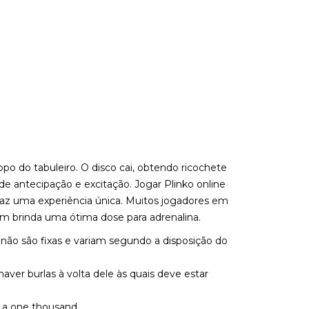
o do tabuleiro. O disco cai, obtendo ricochete
de antecipação e excitação. Jogar Plinko online
az uma experiência única. Muitos jogadores em
im brinda uma ótima dose para adrenalina.
 não são fixas e variam segundo a disposição do
er burlas à volta dele às quais deve estar
 a one thousand.