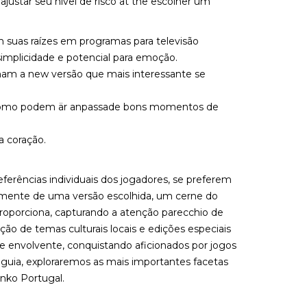
 ajustar seu nível de risco at the escolher um
m suas raízes em programas para televisão
implicidade e potencial para emoção.
ham a new versão que mais interessante se
 e como podem är anpassade bons momentos de
a coração.
ferências individuais dos jogadores, se preferem
emente de uma versão escolhida, um cerne do
roporciona, capturando a atenção parecchio de
ão de temas culturais locais e edições especiais
 envolvente, conquistando aficionados por jogos
e guia, exploraremos as mais importantes facetas
inko Portugal.