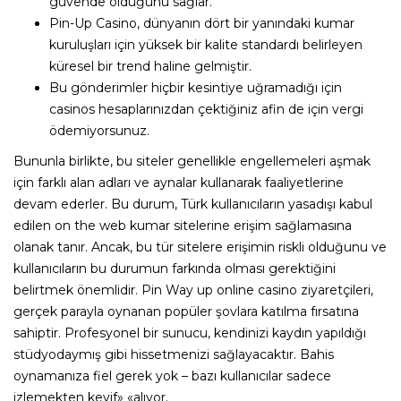
güvende olduğunu sağlar.
Pin-Up Casino, dünyanın dört bir yanındaki kumar
kuruluşları için yüksek bir kalite standardı belirleyen
küresel bir trend haline gelmiştir.
Bu gönderimler hiçbir kesintiye uğramadığı için
casinos hesaplarınızdan çektiğiniz afin de için vergi
ödemiyorsunuz.
Bununla birlikte, bu siteler genellikle engellemeleri aşmak
için farklı alan adları ve aynalar kullanarak faaliyetlerine
devam ederler. Bu durum, Türk kullanıcıların yasadışı kabul
edilen on the web kumar sitelerine erişim sağlamasına
olanak tanır. Ancak, bu tür sitelere erişimin riskli olduğunu ve
kullanıcıların bu durumun farkında olması gerektiğini
belirtmek önemlidir. Pin Way up online casino ziyaretçileri,
gerçek parayla oynanan popüler şovlara katılma fırsatına
sahiptir. Profesyonel bir sunucu, kendinizi kaydın yapıldığı
stüdyodaymış gibi hissetmenizi sağlayacaktır. Bahis
oynamanıza fiel gerek yok – bazı kullanıcılar sadece
izlemekten keyif» «alıyor.