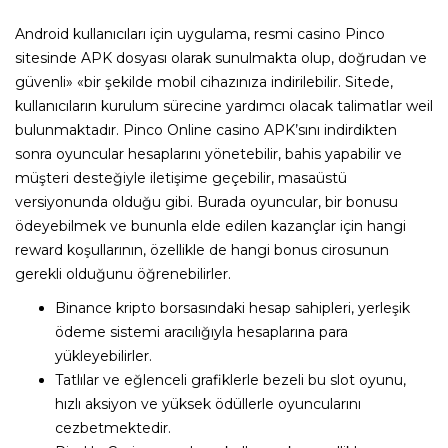
Android kullanıcıları için uygulama, resmi casino Pinco
sitesinde APK dosyası olarak sunulmakta olup, doğrudan ve
güvenli» «bir şekilde mobil cihazınıza indirilebilir. Sitede,
kullanıcıların kurulum sürecine yardımcı olacak talimatlar weil
bulunmaktadır. Pinco Online casino APK’sını indirdikten
sonra oyuncular hesaplarını yönetebilir, bahis yapabilir ve
müşteri desteğiyle iletişime geçebilir, masaüstü
versiyonunda olduğu gibi. Burada oyuncular, bir bonusu
ödeyebilmek ve bununla elde edilen kazançlar için hangi
reward koşullarının, özellikle de hangi bonus cirosunun
gerekli olduğunu öğrenebilirler.
Binance kripto borsasındaki hesap sahipleri, yerleşik
ödeme sistemi aracılığıyla hesaplarına para
yükleyebilirler.
Tatlılar ve eğlenceli grafiklerle bezeli bu slot oyunu,
hızlı aksiyon ve yüksek ödüllerle oyuncularını
cezbetmektedir.