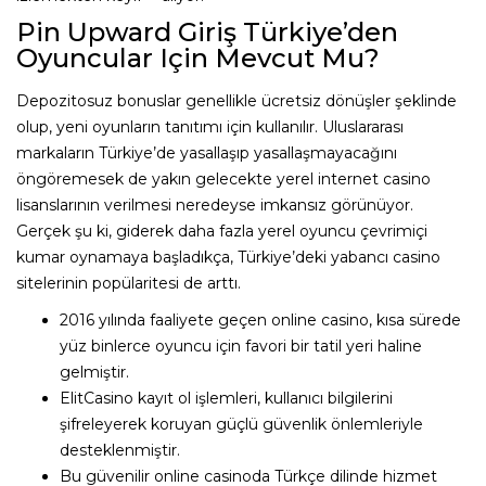
Pin Upward Giriş Türkiye’den
Oyuncular Için Mevcut Mu?
Depozitosuz bonuslar genellikle ücretsiz dönüşler şeklinde
olup, yeni oyunların tanıtımı için kullanılır. Uluslararası
markaların Türkiye’de yasallaşıp yasallaşmayacağını
öngöremesek de yakın gelecekte yerel internet casino
lisanslarının verilmesi neredeyse imkansız görünüyor.
Gerçek şu ki, giderek daha fazla yerel oyuncu çevrimiçi
kumar oynamaya başladıkça, Türkiye’deki yabancı casino
sitelerinin popülaritesi de arttı.
2016 yılında faaliyete geçen online casino, kısa sürede
yüz binlerce oyuncu için favori bir tatil yeri haline
gelmiştir.
ElitCasino kayıt ol işlemleri, kullanıcı bilgilerini
şifreleyerek koruyan güçlü güvenlik önlemleriyle
desteklenmiştir.
Bu güvenilir online casinoda Türkçe dilinde hizmet