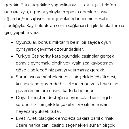
gerekir. Bunu 4 şekilde yapabilirsiniz — tek tuşla, telefon
numarasıyla, e-posta yoluyla empieza önerilen sosyal
ağlardan/mesajlaşma programlarından birinin hesabı
aracılığıyla. Kayıt olduktan sonra sağlanan bilgilerle platforma
giriş yapabilirsiniz.
Oyuncular, bonus miktarını belirli bir sayıda oyun
oynayarak çevirmek zorundadırlar.
Türkiye Casinority kataloğundaki casinolar gerçek
parayla oynamak içindir ve» «yalnızca kaybetmeyi
göze alabileceğiniz parayı yatırmanız gerekir.
Sorunların ve şüphelerin hızlı bir şekilde çözülmesi,
kullanıcıların güvende hissetmelerine ve siteye olan
güvenlerinin artmasına katkıda bulunur.
Duyarlı müşteri desteği ile oyuncular herhangi bir
sorunu hızlı bir şekilde çözebilir ve sık bonuslar
heyecanı yüksek tutar.
Evet, rulet, blackjack empieza bakara dahil olmak
üzere harika canlı casino seçenekleri sunan birçok