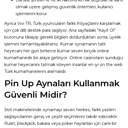
Dahası, şifreleme ve iki faktörlü kimlik doğrulama dahil
olmak üzere gelişmiş güvenlik önlemleri, kullanıcı
işlemlerini korur.
Ayrıca Vivi TR, Türk oyuncuların farklı ihtiyaçlarını karşılamak
için çok dilli destek para sağlıyor. Ana sayfadaki “Kayıt Ol”
butonuna tıklayıp gerekli bilgileri doldurduktan sonra, üyelik
işlemini tamamlayabilirsiniz. Kumar oynamanın tatlı
heyecanı her gün binlerce kumar severi birçok online
kumarhanede bir araya getiriyor. Online casinoların sunduğu
kumar heyecanını tatmak isteyen insanlar en iyi on the web
Türk kumarhanelerini aramalıdır.
Pin Up Aynaları Kullanmak
Güvenli Midir?
Slot makinelerinde oynamayı seven herkes, farklı yazılım
sağlayıcılarının geniş ve çeşitli seçimlerini takdir edecektir.
Rulet, blackjack, bakara veya poker hayranları için canlı bir