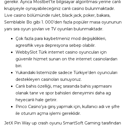
gerekir. Ayrıca Mostbet’te bilgisayar algoritması yerine canlı
krupiyeyle oynayabileceğiniz canlı casino bulunmaktadır.
Live casino bölümünde rulet, black jack, poker, bakara,
Semblable Bo gibi 1. 000’den fazla popüler masa oyununun
yanı sıra oyun şovları ve TV oyunları bulunmaktadır.
Çok fazla para kaybetmeniz mod değişiklikleri,
agresiflik veya depresyona sebep olabilir.
WebbySlot Türk internet casino oyuncuları için
güvenilir hizmet sunan on the internet casinolardan
biri.
Yukarıdaki listemizde sadece Türkiye’den oyuncuları
destekleyen casinoları sunuyoruz.
Canlı bahis özelliği, maç sırasında bahis yapmasını
olanak tanır ve spor bahisleri deneyimini daha ag
heyecanlı hale getirir.
Pinco Casino’ya giriş yapmak için, kullanıcı adı ve şifre
ile oturum açma işlemi gereklidir.
JetX Pin Way up crash oyunu SmartSoft Gaming tarafından