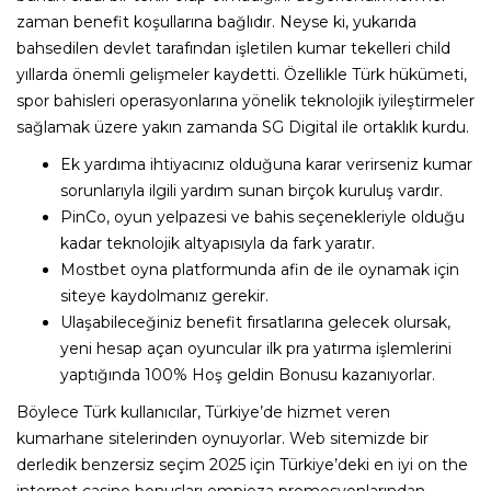
zaman benefit koşullarına bağlıdır. Neyse ki, yukarıda
bahsedilen devlet tarafından işletilen kumar tekelleri child
yıllarda önemli gelişmeler kaydetti. Özellikle Türk hükümeti,
spor bahisleri operasyonlarına yönelik teknolojik iyileştirmeler
sağlamak üzere yakın zamanda SG Digital ile ortaklık kurdu.
Ek yardıma ihtiyacınız olduğuna karar verirseniz kumar
sorunlarıyla ilgili yardım sunan birçok kuruluş vardır.
PinCo, oyun yelpazesi ve bahis seçenekleriyle olduğu
kadar teknolojik altyapısıyla da fark yaratır.
Mostbet oyna platformunda afin de ile oynamak için
siteye kaydolmanız gerekir.
Ulaşabileceğiniz benefit fırsatlarına gelecek olursak,
yeni hesap açan oyuncular ilk pra yatırma işlemlerini
yaptığında 100% Hoş geldin Bonusu kazanıyorlar.
Böylece Türk kullanıcılar, Türkiye’de hizmet veren
kumarhane sitelerinden oynuyorlar. Web sitemizde bir
derledik benzersiz seçim 2025 için Türkiye’deki en iyi on the