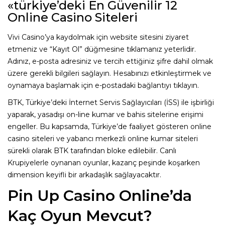
«türkiye’deki En Güvenilir 12
Online Casino Siteleri
Vivi Casino’ya kaydolmak için website sitesini ziyaret
etmeniz ve “Kayıt Ol” düğmesine tıklamanız yeterlidir.
Adınız, e-posta adresiniz ve tercih ettiğiniz şifre dahil olmak
üzere gerekli bilgileri sağlayın. Hesabınızı etkinleştirmek ve
oynamaya başlamak için e-postadaki bağlantıyı tıklayın.
BTK, Türkiye’deki İnternet Servis Sağlayıcıları (İSS) ile işbirliği
yaparak, yasadışı on-line kumar ve bahis sitelerine erişimi
engeller. Bu kapsamda, Türkiye’de faaliyet gösteren online
casino siteleri ve yabancı merkezli online kumar siteleri
sürekli olarak BTK tarafından bloke edilebilir. Canlı
Krupiyelerle oynanan oyunlar, kazanç peşinde koşarken
dimension keyifli bir arkadaşlık sağlayacaktır.
Pin Up Casino Online’da
Kaç Oyun Mevcut?