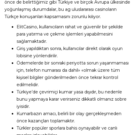
önce de belirttiğimiz gibi Türkiye ve birçok Avrupa ülkesinde
yoğunlaşmış durumdalar, bu ag uluslararası casinoların
Türkçe konuşanları kapsamasını zorunlu kılıyor.
ElitCasino, kullanıcıların rahat ve güvenilir bir şekilde
para yatırma ve çekme işlemleri yapabilmesini
sağlamaktadır.
Giriş yapıldıktan sonra, kullanıcılar direkt olarak oyun
lobisine yönlendirilir.
Ödemelerde bir sonraki periyotta sorun yaşanmaması
için, telefon numarası da dahil» «olmak üzere tüm
kişisel bilgiler gönderilmeden önce tekrar kontrol
edilmelidir.
Türkiye’de çevrimiçi kumar yasa dışıdır, bu nedenle
bunu yapmaya karar verirseniz dikkatli olmanız sobre
iyisidir.
Kumarbazın amacı, belirli bir olay gerçekleşmeden
önce kazançları toplamaktır.
Türkler popüler sporlara bahis oynayabilir ve canlı