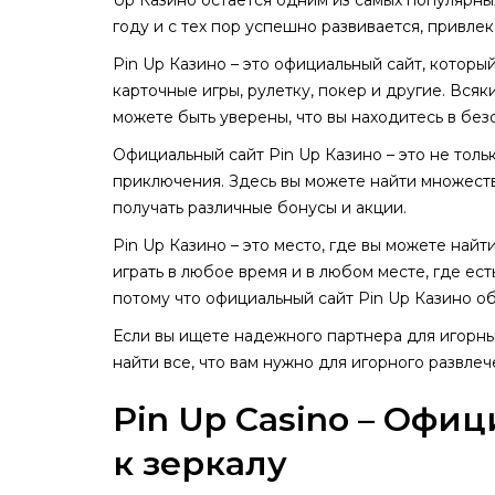
Up Казино остается одним из самых популярны
году и с тех пор успешно развивается, привлек
Pin Up Казино – это официальный сайт, которы
карточные игры, рулетку, покер и другие. Всяк
можете быть уверены, что вы находитесь в без
Официальный сайт Pin Up Казино – это не тольк
приключения. Здесь вы можете найти множество
получать различные бонусы и акции.
Pin Up Казино – это место, где вы можете найт
играть в любое время и в любом месте, где ес
потому что официальный сайт Pin Up Казино о
Если вы ищете надежного партнера для игорных
найти все, что вам нужно для игорного развле
Pin Up Casino – Офи
к зеркалу