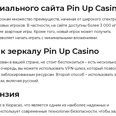
льного сайта Pin Up Casi
грокам множество преимуществ, начиная от широкого спектра
вых игроков. В частности, на сайте доступны более 3 000 иг
ие азартные игры. Кроме того, новый игрок может получить
зволяет начать играть с минимальными вложениями.
к зеркалу Pin Up Casino
ован в вашей стране, не стоит беспокоиться – есть нескольк
ю очередь, вы можете использовать VPN-шлюз, который позво
к заблокированным ресурсам. Второй способ – использовать 
ах, включая русский.
ензия
е в Кюрасао, что является одним из наиболее надежных и
 использует современные технологии безопасности, чтобы за