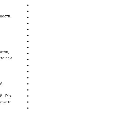
1xbet-kirish.com
2
ществ.
22bet
22Bet BD
22bet IT
30
4
55info.ru 500
атов,
57
что вам
888starz bd
akss.uz
alizeyeniufuklar.com 1000
americanfoodshop.it
ый
ancorallZ 2000
ancorZ 2500
йт Pin
anonymous
можете
aprRB
apuestas