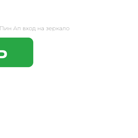
Пин Ап вход на зеркало
Ь
льный сайт Пин Ап: доступ к зерка
ного сайта Pin Up Casino
еркалу Pin Up Casino
ия