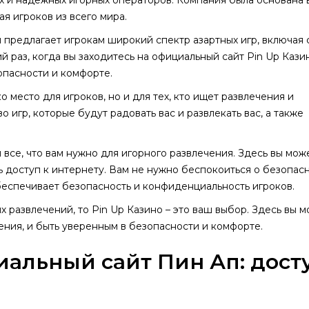
х и надежных игорных операторов. Компания была основана 
ая игроков из всего мира.
й предлагает игрокам широкий спектр азартных игр, включая 
ий раз, когда вы заходитесь на официальный сайт Pin Up Кази
опасности и комфорте.
о место для игроков, но и для тех, кто ищет развлечения и
 игр, которые будут радовать вас и развлекать вас, а также
и все, что вам нужно для игорного развлечения. Здесь вы мож
ть доступ к интернету. Вам не нужно беспокоиться о безопасн
беспечивает безопасность и конфиденциальность игроков.
 развлечений, то Pin Up Казино – это ваш выбор. Здесь вы 
чения, и быть уверенным в безопасности и комфорте.
циальный сайт Пин Ап: дост