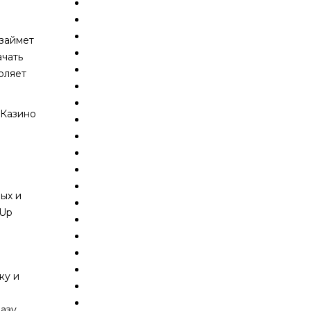
articles
ateliermasomi.com
Aviator
 займет
aviator brazil
ачать
aviator casino DE
оляет
aviator casino fr
aviator IN
 Казино
aviator ke
aviator mz
aviator ng
avtobu-samara.ru 500
axiomaltd.ru 1500
ых и
b1bet BR
 Up
bambturkiye.com 1
bambturkiye.com 2
bancorZ 2500
Bankobet
ку и
barbarafrigeriogallery.it
Basaribet
разу