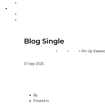
Contacto
SERVICIOS
NEUROANALYTICS
BUSINESSANALYTICS
Blog Single
Geniale Consulting
>
Blog
>
Post
>
Pin Up Казино
01
Sep 2025
Pin Up Казино – Офи
зеркало.400 (4)
By
genialeconsulting
Posted in
Post