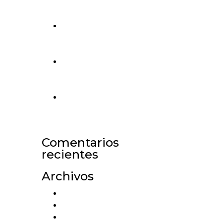
Magyar Online Casino
platformok 2026-ban?
Magyar Online Casino: gyors
kifizetések és biztonságos
tranzakciók
Maximize your gaming with
high RTP slots at Online Pokies
NZ: top picks and
Maximize your rewards: The
hottest promotions at online
casinos this year
Comentarios
лу
recientes
Archivos
agosto 2026
julio 2026
junio 2026