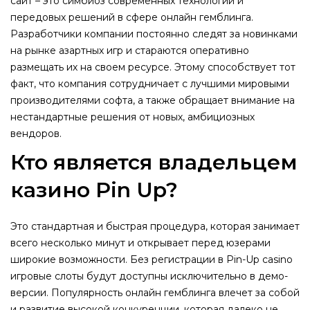
сайт – это симбиоз современных технологий и
передовых решений в сфере онлайн гемблинга.
Разработчики компании постоянно следят за новинками
на рынке азартных игр и стараются оперативно
размещать их на своем ресурсе. Этому способствует тот
факт, что компания сотрудничает с лучшими мировыми
производителями софта, а также обращает внимание на
нестандартные решения от новых, амбициозных
вендоров.
Кто является владельцем
казино Pin Up?
Это стандартная и быстрая процедура, которая занимает
всего несколько минут и открывает перед юзерами
широкие возможности. Без регистрации в Pin-Up casino
игровые слоты будут доступны исключительно в демо-
версии. Популярность онлайн гемблинга влечет за собой
и развитие высокой конкуренции, которая далеко не