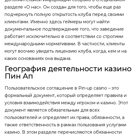
разделе «О нас». Он создан для того, чтобы еще раз
подчеркнуть полную открытость клуба перед своими
клиентами. Именно здесь геймеры могут найти
документальное подтверждение того, что заведение
работает исключительно в соответствии со строгими
международными нормативами. В частности, клиенты
могут воочию увидеть лицензию клуба, когда, кем и на
каких основаниях она выдана.
География деятельности казино
Пин Ап
Пользовательское соглашение в Pin-up casino – это
формальный документ, который определяет правила и
условия взаимодействия между игроком и казино. Этот
документ является обязательным для всех
пользователей и определяет их права, обязанности, а
также ответственность в рамках пользования услугами
казино. В этом разделе перечисляются обязанности