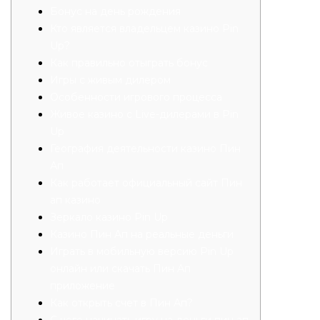
Бонус на день рождения
Кто является владельцем казино Pin
Up?
Как правильно отыграть бонус
Игры с живым дилером
Особенности игрового процесса
Живое казино с Live-дилерами в Pin
Up
География деятельности казино Пин
Ап
Как работает официальный сайт Пин
ап казино
Зеркало казино Pin Up
Казино Пин Ап на реальные деньги
Играть в мобильную версию Pin Up
онлайн или скачать Пин Ап
приложение
Как открыть счет в Пин Ап?