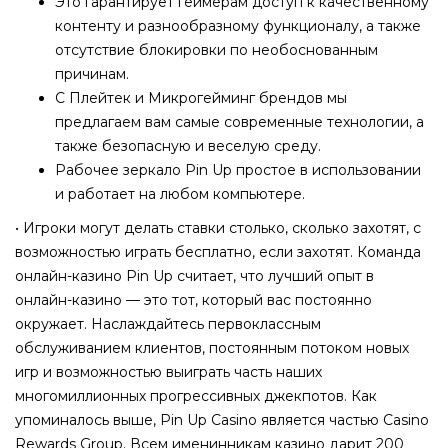
Это гарантирует геймерам доступ к качественному
контенту и разнообразному функционалу, а также
отсутствие блокировки по необоснованным
причинам.
С Плейтек и Микрогейминг брендов мы
предлагаем вам самые современные технологии, а
также безопасную и веселую среду.
Рабочее зеркало Pin Up простое в использовании
и работает на любом компьютере.
• Игроки могут делать ставки столько, сколько захотят, с
возможностью играть бесплатно, если захотят. Команда
онлайн-казино Pin Up считает, что лучший опыт в
онлайн-казино — это тот, который вас постоянно
окружает. Наслаждайтесь первоклассным
обслуживанием клиентов, постоянным потоком новых
игр и возможностью выиграть часть наших
многомиллионных прогрессивных джекпотов. Как
упоминалось выше, Pin Up Casino является частью Casino
Rewards Group. Всем именинникам казино дарит 200