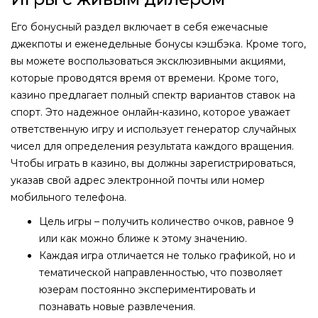
Его бонусный раздел включает в себя ежечасные
джекпоты и еженедельные бонусы кэшбэка. Кроме того,
вы можете воспользоваться эксклюзивными акциями,
которые проводятся время от времени. Кроме того,
казино предлагает полный спектр вариантов ставок на
спорт. Это надежное онлайн-казино, которое уважает
ответственную игру и использует генератор случайных
чисел для определения результата каждого вращения.
Чтобы играть в казино, вы должны зарегистрироваться,
указав свой адрес электронной почты или номер
мобильного телефона.
Цель игры – получить количество очков, равное 9
или как можно ближе к этому значению.
Каждая игра отличается не только графикой, но и
тематической направленностью, что позволяет
юзерам постоянно экспериментировать и
познавать новые развлечения.