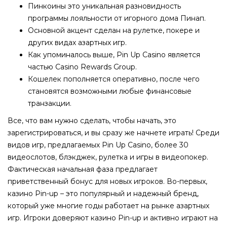
Пинкоины это уникальная разновидность
программы лояльности от игорного дома Пинап.
Основной акцент сделан на рулетке, покере и
других видах азартных игр.
Как упоминалось выше, Pin Up Casino является
частью Casino Rewards Group.
Кошелек пополняется оперативно, после чего
становятся возможными любые финансовые
транзакции.
Все, что вам нужно сделать, чтобы начать, это
зарегистрироваться, и вы сразу же начнете играть! Среди
видов игр, предлагаемых Pin Up Casino, более 30
видеослотов, блэкджек, рулетка и игры в видеопокер.
Фактическая начальная фаза предлагает
приветственный бонус для новых игроков. Во-первых,
казино Pin-up – это популярный и надежный бренд,
который уже многие годы работает на рынке азартных
игр. Игроки доверяют казино Pin-up и активно играют на