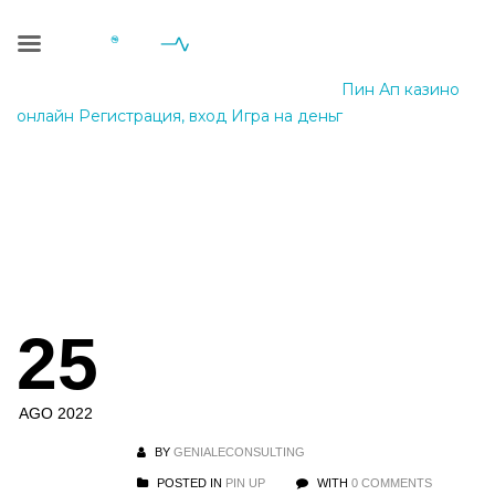
Blog Single
Geniale Consulting
>
Blog
>
Pin Up
>
Пин Ап казино
онлайн Регистрация, вход Игра на деньг
Пин Ап казино
онлайн
Регистрация,
25
вход Игра на
деньг
AGO 2022
BY
GENIALECONSULTING
POSTED IN
PIN UP
WITH
0 COMMENTS