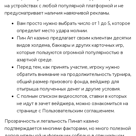
на устройствах с любой популярной платформой и не
предусматривает наличия навязчивой рекламы.
Вам просто нужно выбрать число от 1 до 5, которое
определит место удара молнии.
Пин Ап казино предлагает своим клиентам десятки
видов холдема, баккары и других карточных игр,
которые пользуются огромной популярностью в
азартной среде.
Перед тем, как принять участие, игроку нужно
обратить внимание на продолжительность турнира,
общий размер призового фонда, вейджер для
отыгрыша полученных денег и другие условия.
С полным списком видеослотов, ставки в которых
не идут в зачет вейджера, можно ознакомиться на
странице с Пользовательским соглашением.
Прозрачность и легальность Пинап казино
подтверждается многими факторами, но много полезной
дополнительной информации собрано в специальном