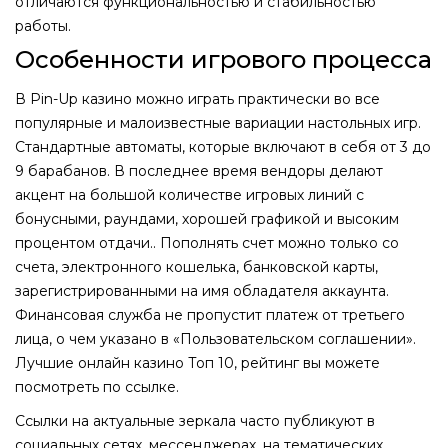
отличаются функциональностью и стабильностью
работы.
Особенности игрового процесса
В Pin-Up казино можно играть практически во все
популярные и малоизвестные вариации настольных игр.
Стандартные автоматы, которые включают в себя от 3 до
9 барабанов. В последнее время вендоры делают
акцент на большой количестве игровых линий с
бонусными, раундами, хорошей графикой и высоким
процентом отдачи.. Пополнять счет можно только со
счета, электронного кошелька, банковской карты,
зарегистрированными на имя обладателя аккаунта.
Финансовая служба не пропустит платеж от третьего
лица, о чем указано в «Пользовательском соглашении».
Лучшие онлайн казино Топ 10, рейтинг вы можете
посмотреть по ссылке.
Ссылки на актуальные зеркала часто публикуют в
социальных сетях, мессенджерах, на тематических