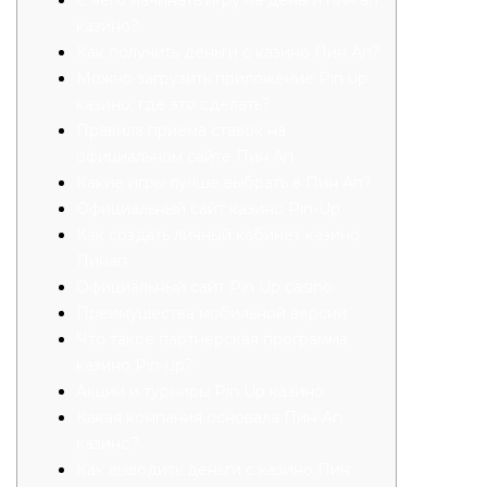
С чего начинать игру на деньги пин ап
казино?
Как получить деньги с казино Пин Ап?
Можно загрузить приложение Pin up
казино, где это сделать?
Правила приема ставок на
официальном сайте Пин Ап
Какие игры лучше выбрать в Пин Ап?
Официальный сайт казино Pin-Up
Как создать личный кабинет казино
Пинап
Официальный сайт Pin Up casino
Преимущества мобильной версии
Что такое партнерская программа
казино Pin-up?
Акции и турниры Pin Up казино
Какая компания основала Пин-Ап
казино?
Как выводить деньги с казино Пин