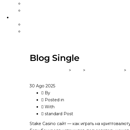
Suscríbase
Contacto
SERVICIOS
NEUROANALYTICS
BUSINESSANALYTICS
Blog Single
Geniale Consulting
>
Blog
>
stakecasino777.ru
>
a
30
Ago 2025
By
genialeconsulting
Posted in
articles
With
0 Comments
standard Post
Stake Casino сайт — как играть на криптовалют