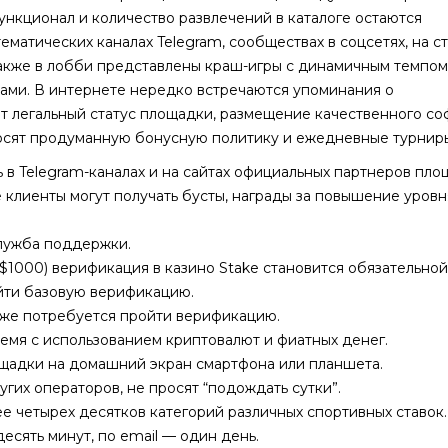
ункционал и количество развлечений в каталоге остаются
матических каналах Telegram, сообществах в соцсетях, на с
акже в лобби представлены краш-игры с динамичным темпом
ами. В интернете нередко встречаются упоминания о
т легальный статус площадки, размещение качественного со
осят продуманную бонусную политику и ежедневные турнир
 в Telegram-каналах и на сайтах официальных партнеров пло
 клиенты могут получать бусты, награды за повышение уровн
служба поддержки.
$1000) верификация в казино Stake становится обязательной
йти базовую верификацию.
оже потребуется пройти верификацию.
емя с использованием криптовалют и фиатных денег.
щадки на домашний экран смартфона или планшета.
угих операторов, не просят “подождать сутки”.
е четырех десятков категорий различных спортивных ставок.
есять минут, по email — один день.