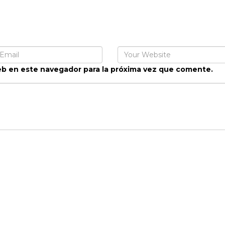
Nex
eb en este navegador para la próxima vez que comente.