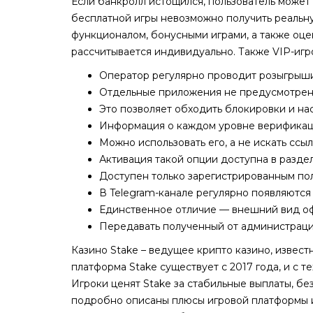
Если банкролл истощился, пользователь может 
бесплатной игры невозможно получить реальну
функционалом, бонусными играми, а также оце
рассчитывается индивидуально. Также VIP-иг
Оператор регулярно проводит розыгрыши,
Отдельные приложения не предусмотрены
Это позволяет обходить блокировки и на
Информация о каждом уровне верификац
Можно использовать его, а не искать ссыл
Активация такой опции доступна в разде
Доступен только зарегистрированным пол
В Telegram-канале регулярно появляются
Единственное отличие — внешний вид оф
Передавать полученный от администраци
Казино Stake – ведущее крипто казино, известн
платформа Stake существует с 2017 года, и с т
Игроки ценят Stake за стабильные выплаты, бе
подробно описаны плюсы игровой платформы и