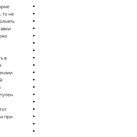
1xbet pt
орме
1xbet Russian
 то не
1xbet Russian Top
полнять
1xbet-kirish.com
тавки
2
омо
22bet
22Bet BD
22bet IT
ь в
30
я
4
цензии
55info.ru 500
й
57
ы
888starz bd
ступен
akss.uz
alizeyeniufuklar.com 1000
тот
americanfoodshop.it
и при
ancorallZ 2000
ancorZ 2500