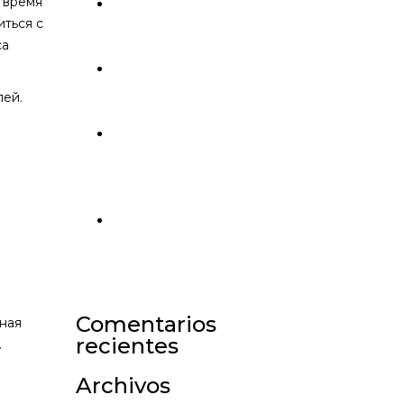
о время
Navigating Fast Withdrawal
иться с
Casinos Canada: Your path to
са
quick payouts and safe gaming
Claim your advantages:
Understanding promotions at
лей.
Neosurf Casinos Australia
Experience top-notch features
at the best online pokies
Australia: What makes them
stand out?
Neosurf Casinos Australia
mobile experience: Play real
money pokies anywhere,
anytime
Comentarios
рная
recientes
.
Archivos