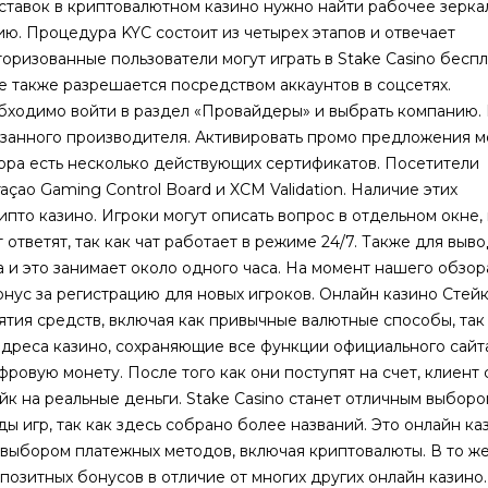
 ставок в криптовалютном казино нужно найти рабочее зерка
ию. Процедура KYC состоит из четырех этапов и отвечает
ризованные пользователи могут играть в Stake Casino бесп
те также разрешается посредством аккаунтов в соцсетях.
обходимо войти в раздел «Провайдеры» и выбрать компанию.
казанного производителя. Активировать промо предложения м
тора есть несколько действующих сертификатов. Посетители
çao Gaming Control Board и XCM Validation. Наличие этих
пто казино. Игроки могут описать вопрос в отдельном окне,
ответят, так как чат работает в режиме 24/7. Также для выв
 и это занимает около одного часа. На момент нашего обзор
онус за регистрацию для новых игроков. Онлайн казино Стей
ятия средств, включая как привычные валютные способы, так
адреса казино, сохраняющие все функции официального сайт
овую монету. После того как они поступят на счет, клиент 
ейк на реальные деньги. Stake Casino станет отличным выборо
ы игр, так как здесь собрано более названий. Это онлайн ка
выбором платежных методов, включая криптовалюты. В то же
позитных бонусов в отличие от многих других онлайн казино.