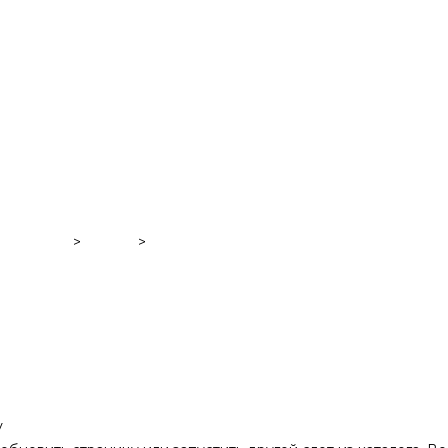
ncor 3500
>
articles
>
у