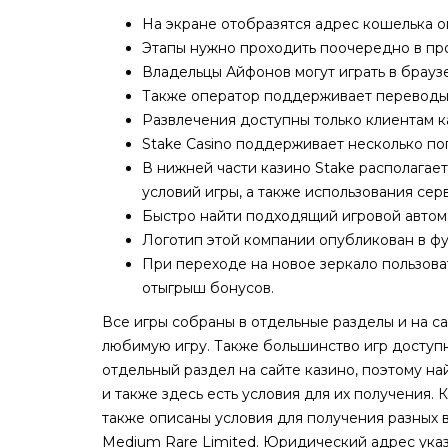
На экране отобразятся адрес кошелька о
Этапы нужно проходить поочередно в пр
Владельцы Айфонов могут играть в брауз
Также оператор поддерживает переводы 
Развлечения доступны только клиентам к
Stake Casino поддерживает несколько поп
В нижней части казино Stake располагае
условий игры, а также использования сер
Быстро найти подходящий игровой автом
Логотип этой компании опубликован в фу
При переходе на новое зеркало пользова
отыгрыш бонусов.
Все игры собраны в отдельные разделы и на са
любимую игру. Также большинство игр доступ
отдельный раздел на сайте казино, поэтому на
и также здесь есть условия для их получения. 
также описаны условия для получения разных
Medium Rare Limited. Юридический адрес указ