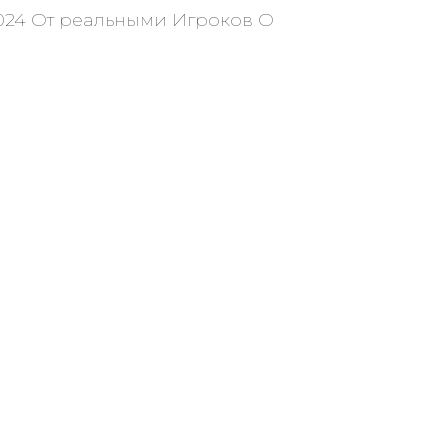
2024 От реальными Игроков О