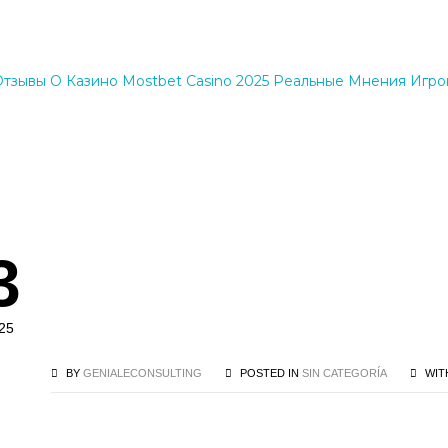
Отзывы О Казино Mostbet Casino 2025 Реальные Мнения Игро
Отзывы О Казино Most
Реальные Мнения Игр
3
Комментария том Выв
Техподдержке, Услов
25
BY
GENIALECONSULTING
POSTED IN
SIN CATEGORÍA
WIT