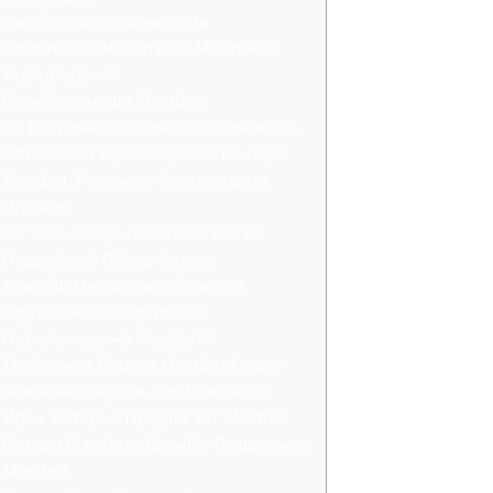
Как Оставить рэйналю На
Официальном Сайте Бк Мостбет о
Выводе Денег
Служба помощи Mostbet:
Эффективность только Отзывчивость
Отзывы том Букмекерской Конторе
Mostbet: Реальные Комментарии
Игроков
До 125% Бонус До 25 000 250 Fs
Подробный Обзор Казино
знаю Ли Не сделали Ставки И
зарубежные Спортивные
Переломные же Mostbet?
Мобильная Версия Mostbet Casino
нехватка Бонусов Для Live Casino
Игры, Которые Предлагает Mostbet
Отзывы О работы Службы Поддержки
Mostbet