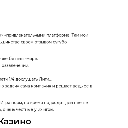
ю» «привлекательными платформе. Там мои
льшинстве своем отзывом сугубо
 же беттинг-мире.
 развлечений.
матч 1/4 дослушать Лиги…
ю задачу сама компания и решает ведь ее в
 Игра норм, но время подходит дли нее не
 очень честные у их игры.
Казино