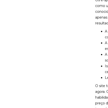
Os e-sp
como um
! Без рубрики
conocid
apenas 
1
resulta
1. mass-greisslerei.at – bitcoin-
A
casinos
c
A
1w
es
1Win AZ Casino
A
s
1Win Brasil
I
c
1win Brazil
L
1win casino spanish
O site 
agora. 
1win fr
habilid
1win India
preço d