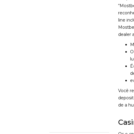
agosto 2023
“Mostbe
reconhe
octubre 2022
line in
septiembre 2022
Mostbet
dealer a
agosto 2022
M
julio 2022
O
l
junio 2022
É
d
mayo 2022
e
abril 2022
Você re
deposit
febrero 2017
de a hu
mostbet
Casi
CATEGORÍAS