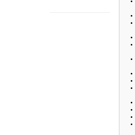
ARCHIVOS
agosto 2026
julio 2026
junio 2026
mayo 2026
octubre 2025
septiembre 2025
agosto 2025
julio 2025
junio 2025