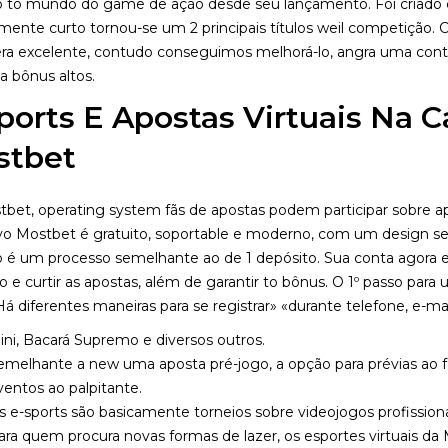
 to mundo do game de ação desde seu lançamento. Foi criado
amente curto tornou-se um 2 principais títulos weil competição
era excelente, contudo conseguimos melhorá-lo, angra uma con
a bônus altos.
ports E Apostas Virtuais Na 
stbet
bet, operating system fãs de apostas podem participar sobre 
ivo Mostbet é gratuito, soportable e moderno, com um design s
o é um processo semelhante ao de 1 depósito. Sua conta agora es
o e curtir as apostas, além de garantir to bônus. O 1º passo para
Há diferentes maneiras para se registrar» «durante telefone, e-mai
ini, Bacará Supremo e diversos outros.
emelhante a new uma aposta pré-jogo, a opção para prévias ao fe
ventos ao palpitante.
s e-sports são basicamente torneios sobre videojogos profissionais
ara quem procura novas formas de lazer, os esportes virtuais da 