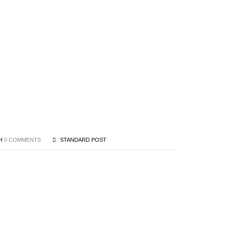
sino Revisão E
H
0 COMMENTS
STANDARD POST