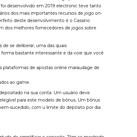
 foi desenvolvido em 2019 electronic teve tanto
rios dos mais importantes recursos de jogo on-
erfeito deste desenvolvimento é o Cassino
um dos melhores fornecedores de jogos sobre
 de se deliberar, uma das quais
a forma bastante interessante e da voie que você
s plataformas de apostas online maraudage de
ados ao game.
 depositado na sua conta. Um usuário deve
elegível para este modelo de bônus. Um bônus
bem-sucedido, com u limite do depósito por dia