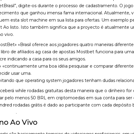
tBrasil”, digite-os durante o processo de cadastramento. O jogo
cimento que ganhou imensa fama internacional. Atualmente, vá
cluem esta slot machine em sua lista para ofertas. Um exemplo p
 Ao listo. Isto também significa que a proyecto é atualmente 
o vivo.
ostBet» «Brasil oferece aos jogadores quatro maneiras diferentes
 libro de afiliados ag casa de apostas Mostbet funciona para um
ucre indicando a casa para os seus amigos.
» «continuamente uma boa idéia pesquisar e comparar diferente
ecidir usar uma.
vitando que operating system jogadores tenham dudas relacion
ceberá while rodadas gratuitas desta maneira que o dinheiro for
ar pelo menos 50 BRL em criptomoedas em sua conta para ser 
ndred rodadas grátis é dado ao participante com cada depósito 
 entrar
.
no Ao Vivo