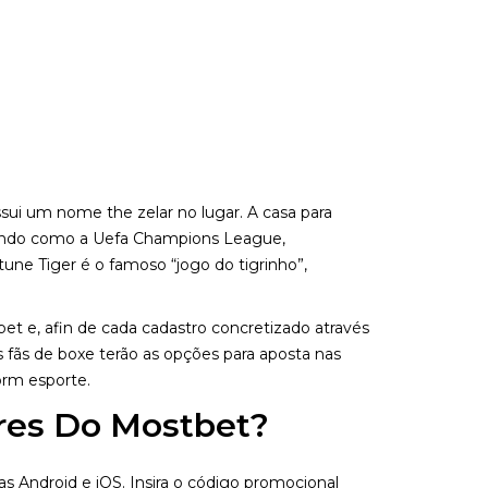
ui um nome the zelar no lugar. A casa para
mundo como a Uefa Champions League,
une Tiger é o famoso “jogo do tigrinho”,
t e, afin de cada cadastro concretizado através
 fãs de boxe terão as opções para aposta nas
orm esporte.
res Do Mostbet?
as Android e iOS. Insira o código promocional