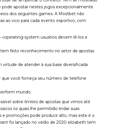
irtude de simplificar o conceito. Têm se mostrado
ê pode apostar nestes jogos excepcionalmente
rneios dos seguintes games. A Mostbet não
s ao vivo para cada evento esportivo, com
» «operating-system usuários devem lê-los e
 tem feito reconhecimento no setor de apostas
rtude de atender à sua base diversificada
uer que você forneça seu número de telefone
 perform mundo.
ível sobre limites de apostas que vimos até
icos os quais lhe permitirão lindar suas
us e promoções pode producir alto, mas este é o
rant foi lançado no verão de 2020 elizabeth tem