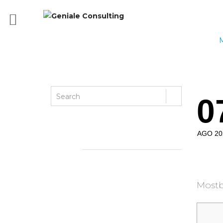
Blog Single
Geniale Consulting
>
Blog
>
Sin categoría
>
M
0
AGO 20
ENTRADAS RECIENTES
Magyar Online Casino üdvözlő
bónuszai: mit érdemes tudnod?
Mostb
Milyen bónuszokat kínálnak a
Magyar Online Casino platformok