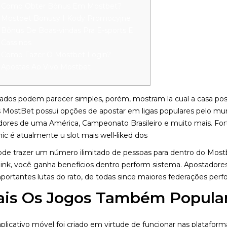
Como Obter Bônus Em Mostbet?
Mostbet Bonusy I Kody Promocyjne
Bônus De Boas-vindas Pra E-sports E
Cassinos
Como Fazer O Mostbet Login?
Apostas Ao Vivo Mostbet
ados podem parecer simples, porém, mostram la cual a casa poss
 MostBet possui opções de apostar em ligas populares pelo 
dores de uma América, Campeonato Brasileiro e muito mais. Fort
nic é atualmente u slot mais well-liked dos
de trazer um número ilimitado de pessoas para dentro do Mostbe
link, você ganha benefícios dentro perform sistema. Apostadores
portantes lutas do rato, de todas since maiores federações perf
is Os Jogos Também Popula
aplicativo móvel foi criado em virtude de funcionar nas plataform