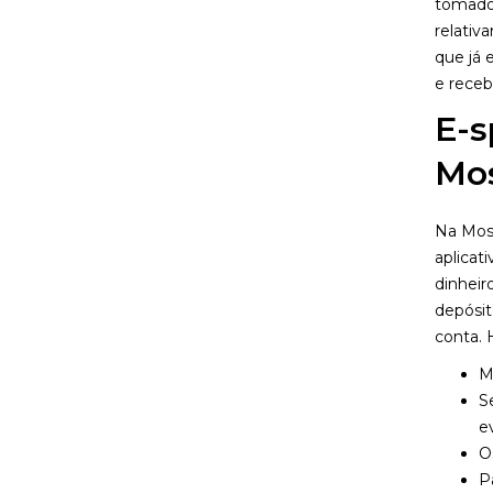
tomado
1WIN Official In Russia
relativ
que já 
1win Turkiye
e receb
1win uzbekistan
E-s
1win-oyna
Mo
1win-uz-kirish.org
Na Most
1winRussia
aplicat
dinheir
1xbet
depósit
conta. 
1xbet casino BD
M
1xbet Casino Russia
S
e
1xbet india
O
1xbet Korea
P