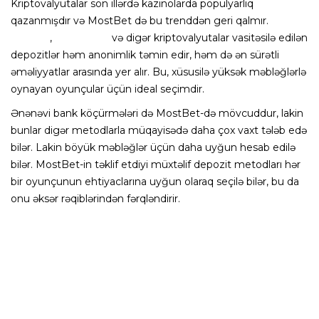
Kriptovalyutalar son illərdə kazinolarda populyarlıq
qazanmışdır və MostBet də bu trenddən geri qalmır.
Bitcoin
,
Ethereum
və digər kriptovalyutalar vasitəsilə edilən
depozitlər həm anonimlik təmin edir, həm də ən sürətli
əməliyyatlar arasında yer alır. Bu, xüsusilə yüksək məbləğlərlə
oynayan oyunçular üçün ideal seçimdir.
Ənənəvi bank köçürmələri də MostBet-də mövcuddur, lakin
bunlar digər metodlarla müqayisədə daha çox vaxt tələb edə
bilər. Lakin böyük məbləğlər üçün daha uyğun hesab edilə
bilər. MostBet-in təklif etdiyi müxtəlif depozit metodları hər
bir oyunçunun ehtiyaclarına uyğun olaraq seçilə bilər, bu da
onu əksər rəqiblərindən fərqləndirir.
PREVIOUS POST
NEXT POST