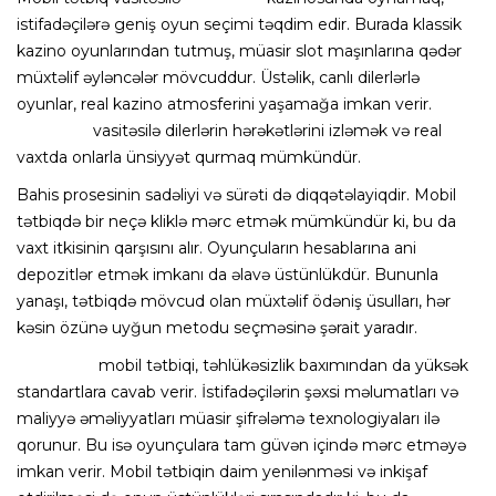
istifadəçilərə geniş oyun seçimi təqdim edir. Burada klassik
kazino oyunlarından tutmuş, müasir slot maşınlarına qədər
müxtəlif əyləncələr mövcuddur. Üstəlik, canlı dilerlərlə
oyunlar, real kazino atmosferini yaşamağa imkan verir.
Canlı
yayımlar
vasitəsilə dilerlərin hərəkətlərini izləmək və real
vaxtda onlarla ünsiyyət qurmaq mümkündür.
Bahis prosesinin sadəliyi və sürəti də diqqətəlayiqdir. Mobil
tətbiqdə bir neçə kliklə mərc etmək mümkündür ki, bu da
vaxt itkisinin qarşısını alır. Oyunçuların hesablarına ani
depozitlər etmək imkanı da əlavə üstünlükdür. Bununla
yanaşı, tətbiqdə mövcud olan müxtəlif ödəniş üsulları, hər
kəsin özünə uyğun metodu seçməsinə şərait yaradır.
Most Bet
mobil tətbiqi, təhlükəsizlik baxımından da yüksək
standartlara cavab verir. İstifadəçilərin şəxsi məlumatları və
maliyyə əməliyyatları müasir şifrələmə texnologiyaları ilə
qorunur. Bu isə oyunçulara tam güvən içində mərc etməyə
imkan verir. Mobil tətbiqin daim yenilənməsi və inkişaf