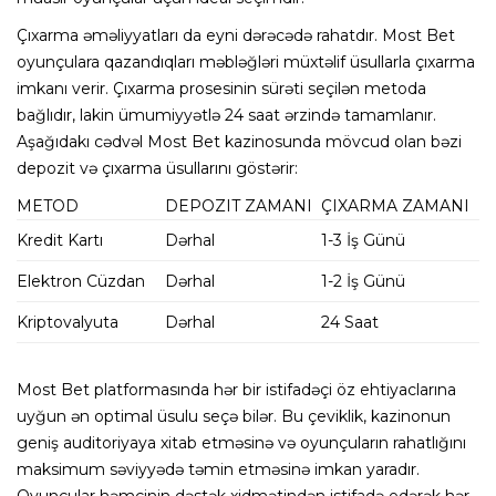
Çıxarma əməliyyatları da eyni dərəcədə rahatdır. Most Bet
oyunçulara qazandıqları məbləğləri müxtəlif üsullarla çıxarma
imkanı verir. Çıxarma prosesinin sürəti seçilən metoda
bağlıdır, lakin ümumiyyətlə 24 saat ərzində tamamlanır.
Aşağıdakı cədvəl Most Bet kazinosunda mövcud olan bəzi
depozit və çıxarma üsullarını göstərir:
METOD
DEPOZIT ZAMANI
ÇIXARMA ZAMANI
Kredit Kartı
Dərhal
1-3 İş Günü
Elektron Cüzdan
Dərhal
1-2 İş Günü
Kriptovalyuta
Dərhal
24 Saat
Most Bet platformasında hər bir istifadəçi öz ehtiyaclarına
uyğun ən optimal üsulu seçə bilər. Bu çeviklik, kazinonun
geniş auditoriyaya xitab etməsinə və oyunçuların rahatlığını
maksimum səviyyədə təmin etməsinə imkan yaradır.