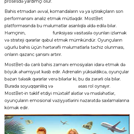
prosesdə yardımçı olur.
Bahis etmədən əvvəl, komandaların və ya iştirakçıların son
performansını analiz etmək mütləqdir. MostBet
platformasında bu məlumatlar asanlıqla əldə edilə bilər.
Həmçinin,
canlı yayım
funksiyası vasitəsilə oyunları izləmək
və strateji qərarlar qəbul etmək mümkündür. Oyunçuların
uğurlu bahis üçün hərtərəfli məlumatlarla təchiz olunması,
onların qazanc şansını artırır.
MostBet-də canlı bahis zamanı emosiyaları idarə etmək də
böyük əhəmiyyət kəsb edir. Adrenalin yüksəldikcə, oyunçular
bəzən tələsik qərarlar verə bilərlər ki, bu da zərərli ola bilər.
Burada soyuqqanlılıq və
strategiya
əsas rol oynayır.
MostBet-in təklif etdiyi müxtəlif alətlər və məsləhətlər,
oyunçuların emosional vəziyyətlərini nəzarətdə saxlamalarına
kömək edir.