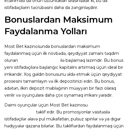
etdirilməsi də onun üstünlükləri sırasındadır ki, bu da
istifadəçilərin təcrübəsini daha da zənginləşdirir.
Bonuslardan Maksimum
Faydalanma Yolları
Most Bet kazinosunda bonuslardan maksimum
faydalanmaq üçün ilk növbədə, qeydiyyat zamanı təqdim
olunan
xoş gəldin bonusu
ilə başlamaq lazımdır. Bu bonus
yeni istifadəçilərə başlanğıc kapitalını artırmaq üçün ideal bir
imkandır. Xoş gəldin bonusunu əldə etmək üçün qeydiyyat
prosesini tamamlayın və ilk depozitinizi edin. Bu bonus,
adətən, ilkin depozit məbləğinin müəyyən bir faizi olaraq
verilir və oyunçulara daha çox oynamaq imkanı yaradır.
Daimi oyunçular üçün Most Bet kazinosu
həftəlik və aylıq
promosyonlar
təklif edir. Bu promosyonlar vasitəsilə
istifadəçilər əlavə pul mükafatları, pulsuz spinlər və ya digər
hədiyyələr qazana bilərlər. Bu təkliflərdən faydalanmaq üçün