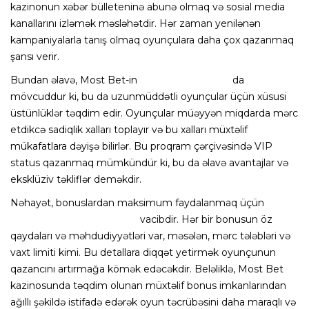
kazinonun xəbər bülleteninə abunə olmaq və sosial media
kanallarını izləmək məsləhətdir. Hər zaman yenilənən
kampaniyalarla tanış olmaq oyunçulara daha çox qazanmaq
şansı verir.
Bundan əlavə, Most Bet-in
sadiqlik proqramı
da
mövcuddur ki, bu da uzunmüddətli oyunçular üçün xüsusi
üstünlüklər təqdim edir. Oyunçular müəyyən miqdarda mərc
etdikcə sadiqlik xalları toplayır və bu xalları müxtəlif
mükafatlara dəyişə bilirlər. Bu proqram çərçivəsində VIP
status qazanmaq mümkündür ki, bu da əlavə avantajlar və
eksklüziv təkliflər deməkdir.
Nəhayət, bonuslardan maksimum faydalanmaq üçün
şərtləri diqqətlə oxumaq
vacibdir. Hər bir bonusun öz
qaydaları və məhdudiyyətləri var, məsələn, mərc tələbləri və
vaxt limiti kimi. Bu detallara diqqət yetirmək oyunçunun
qazancını artırmağa kömək edəcəkdir. Beləliklə, Most Bet
kazinosunda təqdim olunan müxtəlif bonus imkanlarından
ağıllı şəkildə istifadə edərək oyun təcrübəsini daha maraqlı və