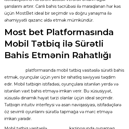
şanslarını artırır. Canlı bahis təcrübəsi ilə maraqlanan hər kəs
üçün MostBet ideal bir seçimdir və doğru yanaşma ilə
əhəmiyyətli qazanc əldə etmək mümkündür.
Most bet Platformasında
Mobil Tətbiq ilə Sürətli
Bahis Etmənin Rahatlığı
Most Bet
platformasında mobil tətbiq vasitəsilə sürətli bahis
etmək, oyunçular üçün yeni bir rahatlıq səviyyəsi təqdim
edir. Mobil tətbiqin istifadəsi, oyunçulara istənilən yerdə və
istənilən vaxt bahis etməyə imkan verir. Bu xüsusiyyət,
xüsusilə dinamik həyat tərzi olanlar üçün ideal seçimdir.
Tətbiqin intuitiv interfeysi və asan naviqasiyası, istifadəçilərə
öz sevimli oyunlarını sürətlə tapmağa və mərc etməyə
imkan yaradır.
Mobil tətbiq vasitəsilə
Most Bet
kazinosunda oynamaq,