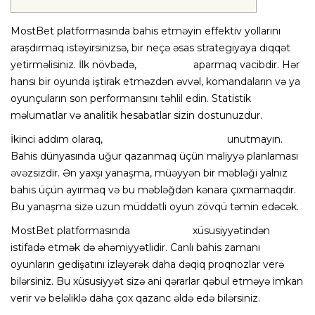
MostBet platformasında bahis etməyin effektiv yollarını
araşdırmaq istəyirsinizsə, bir neçə əsas strategiyaya diqqət
yetirməlisiniz. İlk növbədə,
araşdırma
aparmaq vacibdir. Hər
hansı bir oyunda iştirak etməzdən əvvəl, komandaların və ya
oyunçuların son performansını təhlil edin. Statistik
məlumatlar və analitik hesabatlar sizin dostunuzdur.
İkinci addım olaraq,
bankroll idarəetməsini
unutmayın.
Bahis dünyasında uğur qazanmaq üçün maliyyə planlaması
əvəzsizdir. Ən yaxşı yanaşma, müəyyən bir məbləği yalnız
bahis üçün ayırmaq və bu məbləğdən kənara çıxmamaqdır.
Bu yanaşma sizə uzun müddətli oyun zövqü təmin edəcək.
MostBet platformasında
canlı bahis
xüsusiyyətindən
istifadə etmək də əhəmiyyətlidir. Canlı bahis zamanı
oyunların gedişatını izləyərək daha dəqiq proqnozlar verə
bilərsiniz. Bu xüsusiyyət sizə ani qərarlar qəbul etməyə imkan
verir və beləliklə daha çox qazanc əldə edə bilərsiniz.