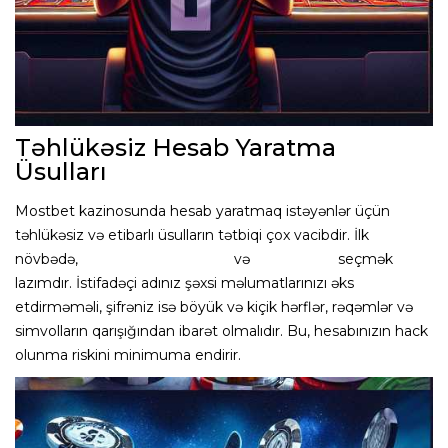
Təhlükəsiz Hesab Yaratma
Üsulları
Mostbet kazinosunda hesab yaratmaq istəyənlər üçün
təhlükəsiz və etibarlı üsulların tətbiqi çox vacibdir. İlk
növbədə,
unikal istifadəçi adı
və
güclü şifrə
seçmək
lazımdır. İstifadəçi adınız şəxsi məlumatlarınızı əks
etdirməməli, şifrəniz isə böyük və kiçik hərflər, rəqəmlər və
simvolların qarışığından ibarət olmalıdır. Bu, hesabınızın hack
olunma riskini minimuma endirir.