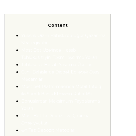
Content
Yüksək Oranlı Bahislərdə Uğur Qazanma
Strategiyaları
Most Bet Üzərində Hesab
Təhlükəsizliyini Təkmilləşdirmə Yolları
Təhlükəsiz Hesab Yaratma Üsulları
Canlı Bahislərdə Diqqət Ediləcək Əsas
Məqamlar
Most bet Platformasında Mobil Tətbiq
ilə Sürətli Bahis Etmənin Rahatlığı
Bonuslardan Maksimum Faydalanma
Yolları
Most Bet İlə Depozit və Çıxarma
Əməliyyatları
Ən Tez Depozit Metodları