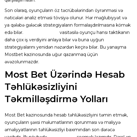
qarşılaşılmasın.
Son olaraq, oyunçuların öz təcrübələrindən öyrənməsi və
nəticələri analiz etməsi tövsiyə olunur. Hər məğlubiyyət və
ya qələbə gələcək strategiyaların formalaşdırılmasına kömək
edə bilər.
Statistik analiz
vasitəsilə oyunçu hansı taktikanın
daha çox iş verdiyini anlaya bilər və buna uyğun
strategiyalarını yenidən nəzərdən keçirə bilər. Bu yanaşma
Mostbet kazinosunda uğur qazanmaq üçün
əvəzolunmazdır.
Most Bet Üzərində Hesab
Təhlükəsizliyini
Təkmilləşdirmə Yolları
Most Bet kazinosunda hesab təhlükəsizliyini təmin etmək,
oyunçuların şəxsi məlumatlarının qorunması və maliyyə
əməliyyatlarının təhlükəsizliyi baxımından son dərəcə