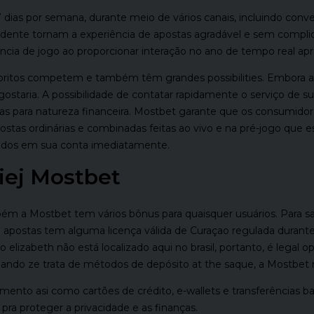
7 dias por semana, durante meio de vários canais, incluindo conve
ente tornam a experiência de apostas agradável e sem compli
ncia de jogo ao proporcionar interação no ano de tempo real apr
voritos competem e também têm grandes possibilities. Embora a
gostaria. A possibilidade de contatar rapidamente o serviço de 
s para natureza financeira. Mostbet garante que os consumidor
postas ordinárias e combinadas feitas ao vivo e na pré-jogo qu
tados em sua conta imediatamente.
iej Mostbet
m a Mostbet tem vários bônus para quaisquer usuários. Para sa
postas tem alguma licença válida de Curaçao regulada durante e
elizabeth não está localizado aqui no brasil, portanto, é legal o
ando ze trata de métodos de depósito at the saque, a Mostbet 
nto asi como cartões de crédito, e-wallets e transferências ba
pra proteger a privacidade e as finanças.