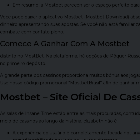
Em resumo, a Mostbet parecen ser o espaço perfeito para 
Você pode baixar o aplicativo Mostbet (Mostbet Download) absol
dinheiro apresentando suas apostas. Se você não está familiari
combate com contato pleno.
Comece A Ganhar Com A Mostbet
distinto no MostBet. Na plataforma, há opções de Pôquer Rus
no primeiro depósito.
A grande parte dos cassinos proporciona muitos bônus aos jogad
Use nosso código promocional “MostbetBrasil” afin de ganhar
Mostbet – Site Oficial De Ca
As salas de Insane Time estão entre as mais procuradas, cont
meio de cassinos ao longo da história, elizabeth não é
A experiência do usuário é completamente focada not any