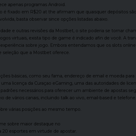
ece apenas programas Android.
 é fixado em R$20 at the afirmam que quaisquer depósitos são
olvida, basta observar since opções listadas abaixo.
bilidade e outras revisões da Mostbet, o site poderia se tornar c
ogos virtuais, exista tipo de game é indicado afin de você. A t
a experiência sobre jogo. Embora entendamos que os slots onli
e seleção que a Mostbet oferece.
ões básicas, como seu fama, endereço de email e moeda para pre
sob uma licença da Curaçao eGaming, uma das autoridades de lic
 padrões necessários para oferecer um ambiente de apostas segu
 de vários canais, incluindo talk ao vivo, email-based e telefone
bre várias posições ao mesmo tempo.
game sobre maior destaque no
 20 esportes em virtude de apostar.