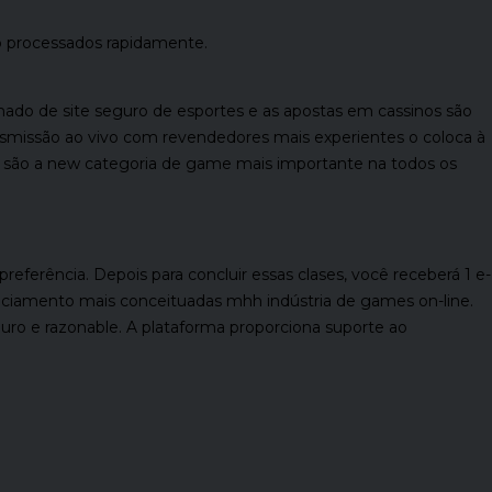
 processados rapidamente.
hamado de site seguro de esportes e as apostas em cassinos são
ransmissão ao vivo com revendedores mais experientes o coloca à
ne são a new categoria de game mais importante na todos os
ferência. Depois para concluir essas clases, você receberá 1 e-
enciamento mais conceituadas mhh indústria de games on-line.
ro e razonable. A plataforma proporciona suporte ao
.