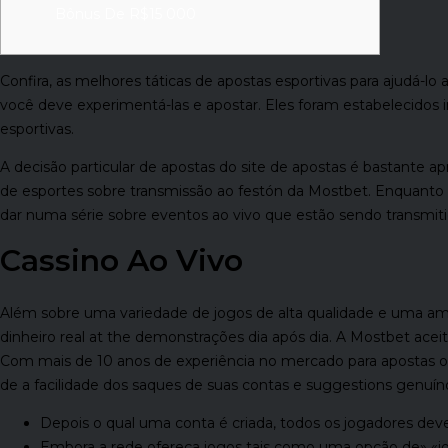
Bônus De R$15 000
Confira, as melhores táticas de apostas esportivas para ajudá-l
você deve experimentá-las e apostar. Eles foram estabelecidos 
esportivas.
A decisão particular de apostas do site de apostas é bastante a
de esportes sobre transmissão ao festón da Mostbet. Enquanto 
dar numa série sobre eventos ao vivo que estão sendo transmit
Cassino Ao Vivo
Além sobre uma variedade de jogos de alta qualidade e uma ampl
dinheiro real at the demonstrações dia após dia. A Mostbet ace
Com mais de 10 anos de experiência no mercado para apostas on
de a facilidade dos saques de suas contas e suggestions genuí
Depois o qual uma conta é criada, todos os jogadores deve
Embora a rede ofereça jogos tais como uma opção de» «jog