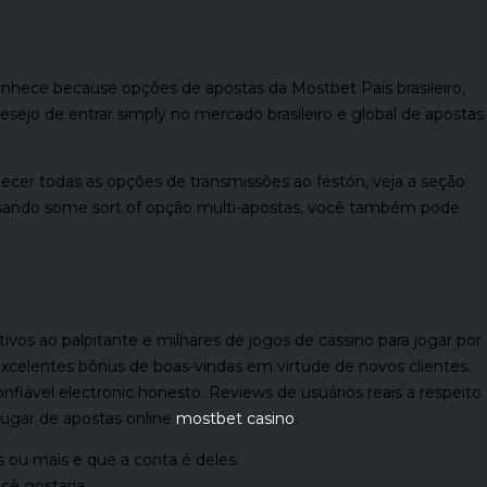
 conhece because opções de apostas da Mostbet País brasileiro,
sejo de entrar simply no mercado brasileiro e global de apostas
hecer todas as opções de transmissões ao festón, veja a seção
 Usando some sort of opção multi-apostas, você também pode
os ao palpitante e milhares de jogos de cassino para jogar por
excelentes bônus de boas-vindas em virtude de novos clientes.
ável electronic honesto. Reviews de usuários reais a respeito
lugar de apostas online
mostbet casino
.
 ou mais e que a conta é deles.
cê gostaria.