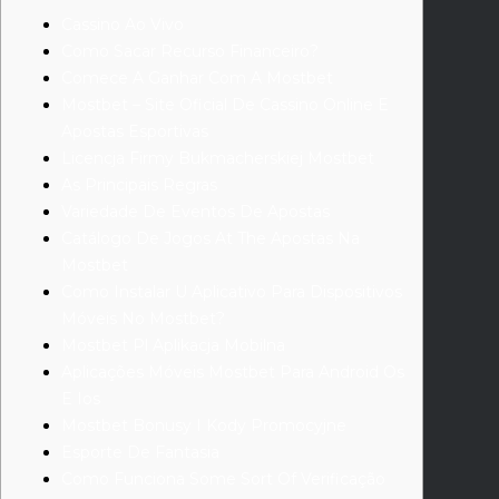
Cassino Ao Vivo
Como Sacar Recurso Financeiro?
Comece A Ganhar Com A Mostbet
Mostbet – Site Oficial De Cassino Online E
Apostas Esportivas
Licencja Firmy Bukmacherskiej Mostbet
As Principais Regras
Variedade De Eventos De Apostas
Catálogo De Jogos At The Apostas Na
Mostbet
Como Instalar U Aplicativo Para Dispositivos
Móveis No Mostbet?
Mostbet Pl Aplikacja Mobilna
Aplicações Móveis Mostbet Para Android Os
E Ios
Mostbet Bonusy I Kody Promocyjne
Esporte De Fantasia
Como Funciona Some Sort Of Verificação