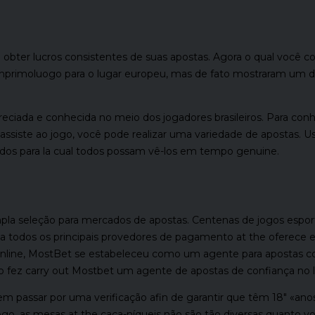
o a obter lucros consistentes de suas apostas. Agora o qual você
inprimoluogo para o lugar europeu, mas de fato mostraram um de
preciada e conhecida no meio dos jogadores brasileiros. Para con
assiste ao jogo, você pode realizar uma variedade de apostas.
idos para la cual todos possam vê-los em tempo genuine.
a seleção para mercados de apostas. Centenas de jogos esportiv
ita todos os principais provedores de pagamento at the oferece 
line, MostBet se estabeleceu como um agente para apostas confi
no fez carry out Mostbet um agente de apostas de confiança no 
m passar por uma verificação afin de garantir que têm 18″ «anos
o, as mesas at the caça-níqueis não são tão diversas quanto vo