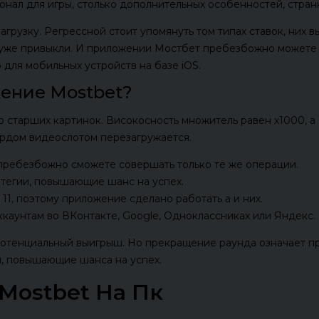
ал для игры, столько дополнительных особенностей, стран
грузку. Регрессной стоит упомянуть том типах ставок, них в
м уже привыкли. И приложении Мостбет пребезбожно можете 
для мобильных устройств на базе iOS.
ение Mostbet?
ю старших картинок. Високосность множитель равен х1000, 
пардом видеослотом перезагружается.
пребезбожно сможете совершать только те же операции.
атегии, повышающие шанс на успех.
11, поэтому приложение сделано работать а и них.
каунтам во ВКонтакте, Google, Одноклассниках или Яндекс.
потенциальный выигрыш. Но прекращение раунда означает пр
и, повышающие шанса на успех.
Mostbet На Пк