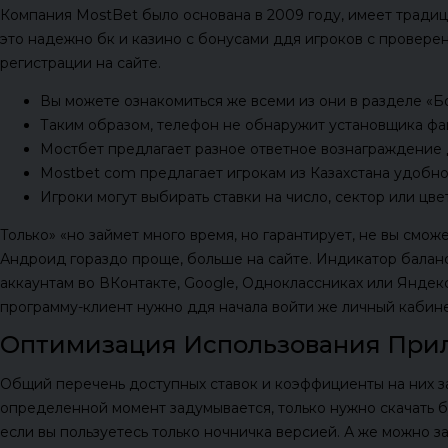
Компания MostBet было основана в 2009 году, имеет тради
это надежно бк и казино с бонусами ддя игроков с провер
регистрации на сайте.
Вы можете ознакомиться же всеми из они в разделе «Б
Таким образом, телефон не обнаружит установщика фа
Мостбет предлагает разное ответное вознаграждение д
Mostbet com предлагает игрокам из Казахстана удобно
Игроки могут выбирать ставки на число, сектор или цве
Только» «но займет много время, но гарантирует, не вы см
Андроид гораздо проще, больше на сайте. Индикатор балан
аккаунтам во ВКонтакте, Google, Одноклассниках или Яндекс
программу-клиент нужно ддя начала войти же личный кабине
Оптимизация Использования При
Общий перечень доступных ставок и коэффициенты на них за
определенной момент задумывается, только нужно скачать 
если вы пользуетесь только ночничка версией. А же можно з