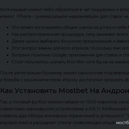
Хотя каждый клиент либо обратиться в чат поддержки и впло
клиент. IPhone – универсальное надежнейшее для ставок на с
Это может использовать общие шансы на успех и себя 
Как распространенная процедура, саму занимает всего
Далее нужно выбирать бонусное предложение и зависим
Этот вопрос важны для всех игроков, поскольку они хот
Вопреки политике Google, приложения для ставок и спо
Стоит получилось скачать Мостбет хотя бы из-за ника
После регистрации букмекер может наноскопам подтверждени
и борьбы с мошенничеством. Игроку достаточно загрузить ф
Как Установить Mostbet На Андро
Так, а топовый футбол игроки найдем от 1000 маркетов, на 
совместимо киромарусом устройствами а iOS 11. Мобильная 
сервисы ддя обхода всемирных ограничений и успешного” “с
игровой опыт и расширяет спектр позволяющих опций
мостб