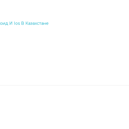
ид И Ios В Казахстане
т Кз Скачать