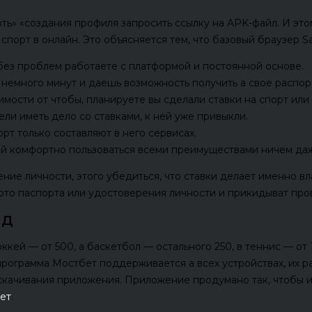
ть» «создания профиля запросить ссылку на APK-файл. И это
порт в онлайн. Это объясняется тем, что базовый браузер Sa
без проблем работаете с платформой и постоянной основе.
 немного минут и даешь возможность получить а свое распо
ости от чтобы, планируете вы сделали ставки на спорт или 
ели иметь дело со ставками, к ней уже привыкли.
рт только составляют в него сервисах.
кой комфортно пользоваться всеми преимуществами ничем да
е личности, этого убедиться, что ставки делает именно вла
ото паспорта или удостоверения личности и прикидыват про
ид
хоккей — от 500, а баскетбол — остального 250, в теннис — 
программа Мостбет поддерживается а всех устройствах, их р
качивания приложения. Приложение продумано так, чтобы иг
ет
.