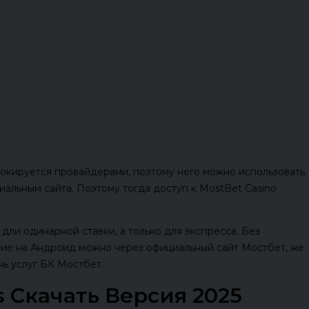
блокируется провайдерами, поэтому него можно использовать
иальным сайта. Поэтому тогда доступ к MostBet Casino
ли одинарной ставки, а только для экспресса. Без
ение на Андроид можно через официальный сайт Мостбет, же
ь услуг БК Мостбет.
 Скачать Версия 2025