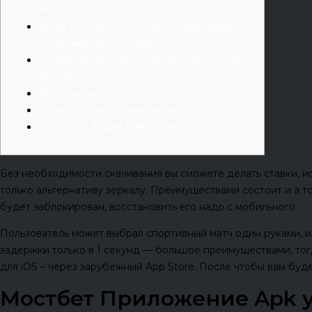
Мостбет:
такие Android Устройства Совместимы С
Приложением Мостбет?
О Мобильном Приложении И Букмекере
Мостбет
Приложение Mostbet Casino
Регистрация В Приложении Mostbet
Бонусы И Акции В Mostbet
Без необходимости скачивания вы сможете делать ставки, и
только альтернативу зеркалу. Преимуществами состоит и а т
будет заблокирован, восстановить его надо с мобильного.
Пользователь может выбрал спортивный матч один руками, из
задержки только в 1 секунд — большое преимуществами, то
для iOS – через зарубежный App Store. После чтобы вам бу
Мостбет Приложение Apk ус