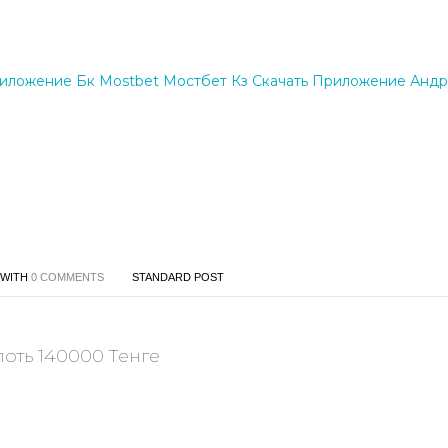
ложение Бк Mostbet Мостбет Кз Скачать Приложение Андро
ение Бк Mostbet Мостбе
д И Ios В Казахстане
WITH
0 COMMENTS
STANDARD POST
оть 140000 Тенге