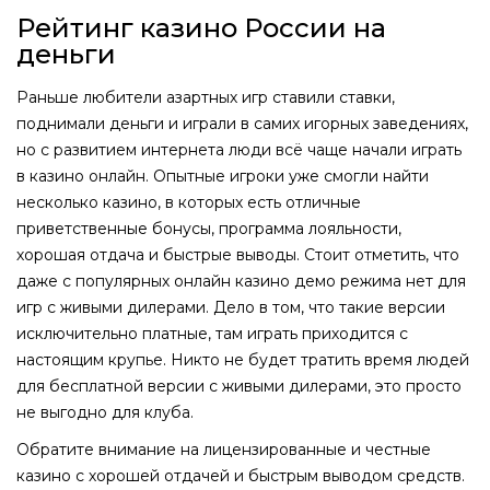
Рейтинг казино России на
деньги
Раньше любители азартных игр ставили ставки,
поднимали деньги и играли в самих игорных заведениях,
но с развитием интернета люди всё чаще начали играть
в казино онлайн. Опытные игроки уже смогли найти
несколько казино, в которых есть отличные
приветственные бонусы, программа лояльности,
хорошая отдача и быстрые выводы. Стоит отметить, что
даже с популярных онлайн казино демо режима нет для
игр с живыми дилерами. Дело в том, что такие версии
исключительно платные, там играть приходится с
настоящим крупье. Никто не будет тратить время людей
для бесплатной версии с живыми дилерами, это просто
не выгодно для клуба.
Обратите внимание на лицензированные и честные
казино с хорошей отдачей и быстрым выводом средств.