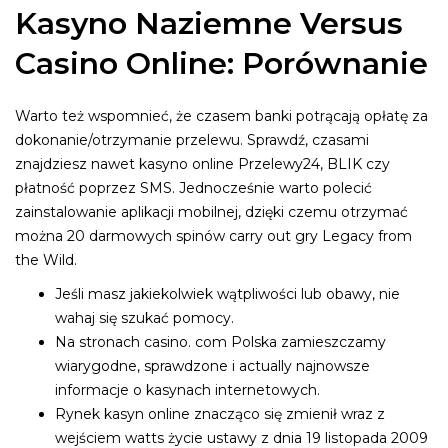
Kasyno Naziemne Versus
Casino Online: Porównanie
Warto też wspomnieć, że czasem banki potrącają opłatę za
dokonanie/otrzymanie przelewu. Sprawdź, czasami
znajdziesz nawet kasyno online Przelewy24, BLIK czy
płatność poprzez SMS. Jednocześnie warto polecić
zainstalowanie aplikacji mobilnej, dzięki czemu otrzymać
można 20 darmowych spinów carry out gry Legacy from
the Wild.
Jeśli masz jakiekolwiek wątpliwości lub obawy, nie
wahaj się szukać pomocy.
Na stronach casino. com Polska zamieszczamy
wiarygodne, sprawdzone i actually najnowsze
informacje o kasynach internetowych.
Rynek kasyn online znacząco się zmienił wraz z
wejściem watts życie ustawy z dnia 19 listopada 2009