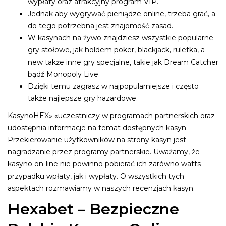
wypłaty oraz atrakcyjny program VIP.
Jednak aby wygrywać pieniądze online, trzeba grać, a
do tego potrzebna jest znajomość zasad.
W kasynach na żywo znajdziesz wszystkie popularne
gry stołowe, jak holdem poker, blackjack, ruletka, a
new także inne gry specjalne, takie jak Dream Catcher
bądź Monopoly Live.
Dzięki temu zagrasz w najpopularniejsze i często
także najlepsze gry hazardowe.
KasynoHEX» «uczestniczy w programach partnerskich oraz
udostępnia informacje na temat dostępnych kasyn.
Przekierowanie użytkowników na strony kasyn jest
nagradzanie przez programy partnerskie. Uważamy, że
kasyno on-line nie powinno pobierać ich zarówno watts
przypadku wpłaty, jak i wypłaty. O wszystkich tych
aspektach rozmawiamy w naszych recenzjach kasyn.
Hexabet – Bezpieczne