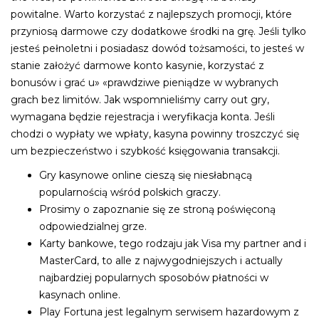
powitalne. Warto korzystać z najlepszych promocji, które
przyniosą darmowe czy dodatkowe środki na grę. Jeśli tylko
jesteś pełnoletni i posiadasz dowód tożsamości, to jesteś w
stanie założyć darmowe konto kasynie, korzystać z
bonusów i grać u» «prawdziwe pieniądze w wybranych
grach bez limitów. Jak wspomnieliśmy carry out gry,
wymagana będzie rejestracja i weryfikacja konta. Jeśli
chodzi o wypłaty we wpłaty, kasyna powinny troszczyć się
um bezpieczeństwo i szybkość księgowania transakcji.
Gry kasynowe online cieszą się niesłabnącą
popularnością wśród polskich graczy.
Prosimy o zapoznanie się ze stroną poświęconą
odpowiedzialnej grze.
Karty bankowe, tego rodzaju jak Visa my partner and i
MasterCard, to alle z najwygodniejszych i actually
najbardziej popularnych sposobów płatności w
kasynach online.
Play Fortuna jest legalnym serwisem hazardowym z