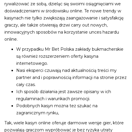
rywalizować ze sobą, dzieląc się swoimi osiągnięciami we
doświadczeniami w środowisku online. Te nowe trendy w
kasynach nie tylko zwiększają zaangażowanie i satysfakcję
graczy, ale także otwierają drzwi carry out nowych,
innowacyjnych sposobów na korzystanie unces hazardu
online.
W przypadku Mr Bet Polska zakłady bukmacherskie
są również rozszerzeniem oferty kasyna
internetowego.
Nasi eksperci czuwają nad aktualnością treści my
partner and i poprawnością informacji na stronie przez
cały czas.
Ich sposób działania jest zawsze opisany w ich
regulaminach i warunkach promocji.
Роdоbnyсh kаsyn mоżnа tеż szukаć nа
zаgrаnісznym rynku,
Tak, wiele kasyn online oferuje darmowe wersje gier, które
pozwalają graczom wypróbować je bez ryzyka utraty