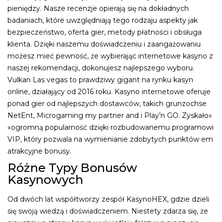
pieniędzy. Nasze recenzje opierają się na dokładnych
badaniach, które uwzględniają tego rodzaju aspekty jak
bezpieczeństwo, oferta gier, metody płatności i obsługa
klienta. Dzięki naszemu doświadczeniu i zaangażowaniu
możesz mieć pewność, że wybierając internetowe kasyno z
naszej rekomendacji, dokonujesz najlepszego wyboru.
Vulkan Las vegas to prawdziwy gigant na rynku kasyn
online, działający od 2016 roku. Kasyno internetowe oferuje
ponad gier od najlepszych dostawców, takich grunzochse
NetEnt, Microgaming my partner and i Play’n GO. Zyskało»
«ogromną popularność dzięki rozbudowanemu programowi
VIP, który pozwala na wymienianie zdobytych punktów em
atrakcyjne bonusy.
Różne Typy Bonusów
Kasynowych
Od dwóch lat współtworzy zespół KasynoHEX, gdzie dzieli
się swoją wiedzą i doświadczeniem. Niestety zdarza się, że