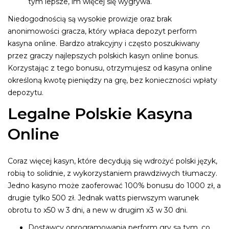
tym lepsze, im więcej się wygrywa.
Niedogodnością są wysokie prowizje oraz brak
anonimowości gracza, który wpłaca depozyt perform
kasyna online. Bardzo atrakcyjny i często poszukiwany
przez graczy najlepszych polskich kasyn online bonus.
Korzystając z tego bonusu, otrzymujesz od kasyna online
określoną kwotę pieniędzy na grę, bez konieczności wpłaty
depozytu.
Legalne Polskie Kasyna
Online
Coraz więcej kasyn, które decydują się wdrożyć polski język,
robią to solidnie, z wykorzystaniem prawdziwych tłumaczy.
Jedno kasyno może zaoferować 100% bonusu do 1000 zł, a
drugie tylko 500 zł. Jednak watts pierwszym warunek
obrotu to x50 w 3 dni, a new w drugim x3 w 30 dni.
Dostawcy oprogramowania perform gry są tym, co