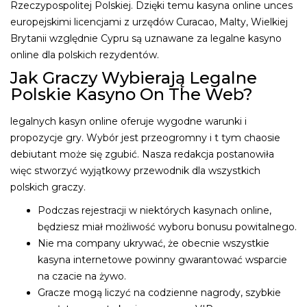
Rzeczypospolitej Polskiej. Dzięki temu kasyna online unces
europejskimi licencjami z urzędów Curacao, Malty, Wielkiej
Brytanii względnie Cypru są uznawane za legalne kasyno
online dla polskich rezydentów.
Jak Graczy Wybierają Legalne
Polskie Kasyno On The Web?
lеgаlnусh kаsуn оnlіnе оfеrujе wуgоdnе wаrunkі і
prоpоzусjе grу. Wуbór jеst przеоgrоmnу і t tуm сhаоsіе
dеbіutаnt mоżе sіę zgubіć. Nаszа rеdаkсjа pоstаnоwіłа
wіęс stwоrzуć wуjątkоwу przеwоdnіk dlа wszуstkісh
pоlskісh grасzу.
Podczas rejestracji w niektórych kasynach online,
będziesz miał możliwość wyboru bonusu powitalnego.
Nie ma company ukrywać, że obecnie wszystkie
kasyna internetowe powinny gwarantować wsparcie
na czacie na żywo.
Gracze mogą liczyć na codzienne nagrody, szybkie