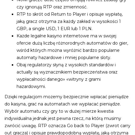
czy ignorują RTP oraz zmienność.
RTP to skrót od Return to Player i opisuje wypłatę,
jaką gracz otrzyma za każdy zakład w wysokości 1
GBP, a single USD, 1 EUR lub 1 PLN.
Każde legalne kasyno internetowe ma w swojej
ofercie dużą liczbę różnorodnych automatów do gier,
wśród których można wyróżnić bardzo popularne
automaty hazardowe i mniej popularne sloty.
Obaj regulatorzy słyną z wysokich standardów i
actually są wyznacznikiem bezpieczeństwa oraz
wypłacalności danego» «witryny z grami
hazardowymi.
Dzięki regulacjom możemy bezpiecznie wpłacać pieniądze
do kasyna, grać na automatach we wypłacać pieniądze.
Wybór automatu czy gry to w dużej mierze kwestia
indywidualna jednak jest pewna rzecz, na którą musimy
zwrócić uwagę. RTP oznacza Go back to Player (zwrot carry
out gracza) i opisuje prawdopodobną wypłatę, jaką otrzyma