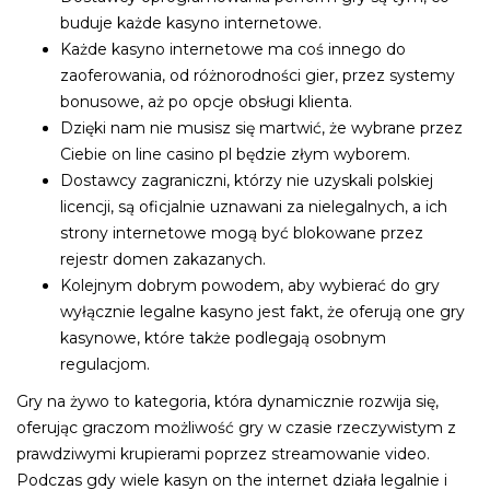
buduje każde kasyno internetowe.
Każde kasyno internetowe ma coś innego do
zaoferowania, od różnorodności gier, przez systemy
bonusowe, aż po opcje obsługi klienta.
Dzięki nam nie musisz się martwić, że wybrane przez
Ciebie on line casino pl będzie złym wyborem.
Dostawcy zagraniczni, którzy nie uzyskali polskiej
licencji, są oficjalnie uznawani za nielegalnych, a ich
strony internetowe mogą być blokowane przez
rejestr domen zakazanych.
Kolejnym dobrym powodem, aby wybierać do gry
wyłącznie legalne kasyno jest fakt, że oferują one gry
kasynowe, które także podlegają osobnym
regulacjom.
Gry na żywo to kategoria, która dynamicznie rozwija się,
oferując graczom możliwość gry w czasie rzeczywistym z
prawdziwymi krupierami poprzez streamowanie video.
Podczas gdy wiele kasyn on the internet działa legalnie i