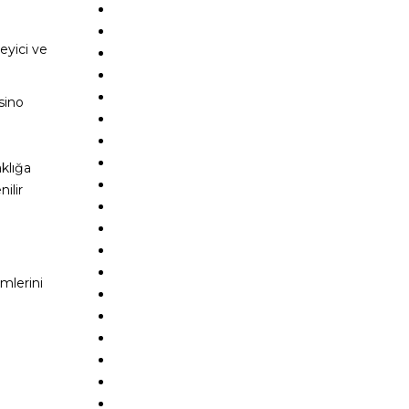
22bet IT
30
eyici ve
4
55info.ru 500
57
sino
888starz bd
akss.uz
alizeyeniufuklar.com 1000
klığa
americanfoodshop.it
ilir
ancorallZ 2000
ancorZ 2500
anonymous
aprRB
mlerini
apuestas
articles
ateliermasomi.com
Aviator
aviator brazil
aviator casino DE