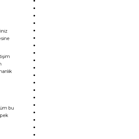
1win uzbekistan
1win-oyna
1win-uz-kirish.org
1winRussia
1xbet
iniz
1xbet casino BD
esine
1xbet Casino Russia
1xbet india
tişim
1xbet Korea
n
1xbet KR
manlık
1xbet malaysia
1xbet Morocco
1xbet pt
1xbet Russian
1xbet Russian Top
 tüm bu
1xbet-kirish.com
 pek
2
22bet
22Bet BD