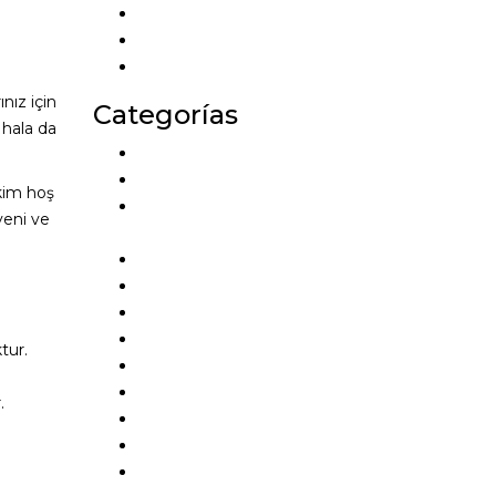
mayo 2022
abril 2022
febrero 2017
nız için
Categorías
 hala da
! Без рубрики
1
ekim hoş
1. mass-greisslerei.at – bitcoin-
yeni ve
casinos
1w
1Win AZ Casino
1Win Brasil
1win Brazil
tur.
1win casino spanish
1win fr
.
1win India
1WIN Official In Russia
1win Turkiye