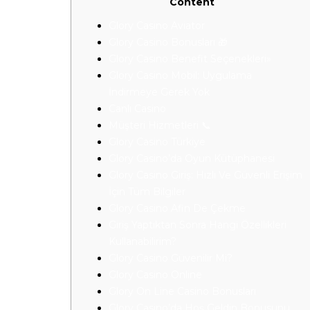
Content
Glory Casino Aviator
Glory Casino Bonusları 🎁
Glory Casino Benefit Seçenekleri»
Glory Casino Mobil: Uygulama
İndirmeye Gerek Yok
Canlı Casino
Müşteri Hizmetleri 📞
Glory Casino Türkiye
Glory Casino’da Oyun Kütüphanesi
Glory Casino Giriş: Hızlı Ve Güvenli Erişim
İçin Tüm Bilgiler
Glory Casino Afin De Çekme
Giriş Yaptıktan Sonra Hangi Özellikleri
Kullanabilirim?
Glory Casino Güvenilir Mi?
Glory Casino Online
Glory On Line Casino Bonusları
Glory Casino’da Hoş Geldin Bonusunu