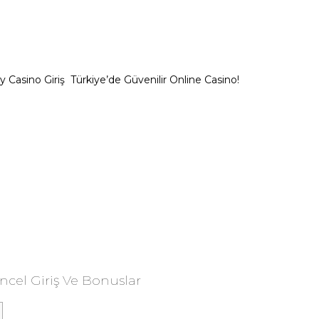
y Casino Giriş ️ Türkiye’de Güvenilir Online Casino!
rkiye’de Güvenilir Online Casin
ncel Giriş Ve Bonuslar