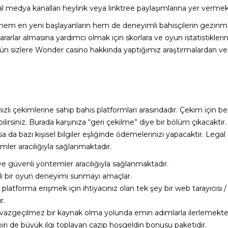
al medya kanalları heylink veya linktree paylaşımlarına yer vermek
 hem en yeni başlayanların hem de deneyimli bahisçilerin gezinm
ararlar almasına yardımcı olmak için skorlara ve oyun istatistiklerine
ün sizlere Wonder casino hakkında yaptığımız araştırmalardan ve
zlı çekimlerine sahip bahis platformları arasındadır. Çekim için bel
rsiniz. Burada karşınıza “geri çekilme” diye bir bölüm çıkacaktır.
a da bazı kişisel bilgiler eşliğinde ödemelerinizi yapacaktır. Legal 
emler aracılığıyla sağlanmaktadır.
ı ve güvenli yöntemler aracılığıyla sağlanmaktadır.
nli bir oyun deneyimi sunmayı amaçlar.
 platforma erişmek için ihtiyacınız olan tek şey bir web tarayıcısı /
r.
için vazgeçilmez bir kaynak olma yolunda emin adımlarla ilerlemekte
 biri de büyük ilgi toplayan cazip hoşgeldin bonusu paketidir.