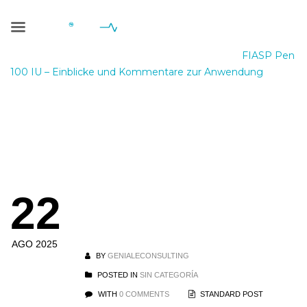
Blog Single
Geniale Consulting
>
Blog
>
Sin categoría
>
FIASP Pen
100 IU – Einblicke und Kommentare zur Anwendung
FIASP Pen 100 IU
– Einblicke und
22
Kommentare zur
Anwendung
AGO 2025
BY
GENIALECONSULTING
POSTED IN
SIN CATEGORÍA
WITH
0 COMMENTS
STANDARD POST