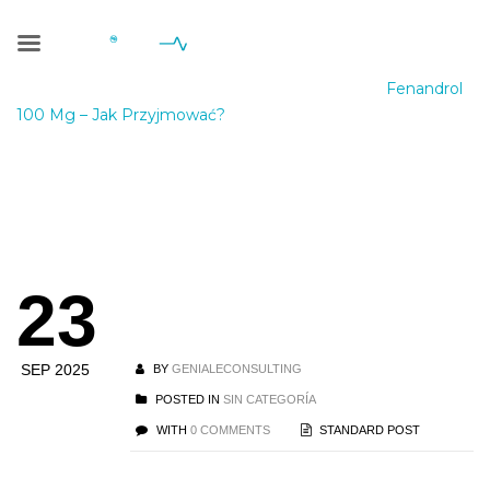
Blog Single
Geniale Consulting
>
Blog
>
Sin categoría
>
Fenandrol
100 Mg – Jak Przyjmować?
Fenandrol 100 Mg
– Jak
23
Przyjmować?
SEP 2025
BY
GENIALECONSULTING
POSTED IN
SIN CATEGORÍA
WITH
0 COMMENTS
STANDARD POST