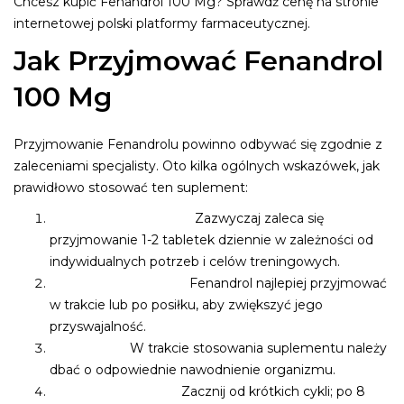
Chcesz kupić Fenandrol 100 Mg? Sprawdź cenę na stronie
internetowej polski platformy farmaceutycznej.
Jak Przyjmować Fenandrol
100 Mg
Przyjmowanie Fenandrolu powinno odbywać się zgodnie z
zaleceniami specjalisty. Oto kilka ogólnych wskazówek, jak
prawidłowo stosować ten suplement:
Podstawowa dawka:
Zazwyczaj zaleca się
przyjmowanie 1-2 tabletek dziennie w zależności od
indywidualnych potrzeb i celów treningowych.
Czas przyjmowania:
Fenandrol najlepiej przyjmować
w trakcie lub po posiłku, aby zwiększyć jego
przyswajalność.
Hydratacja:
W trakcie stosowania suplementu należy
dbać o odpowiednie nawodnienie organizmu.
Okres stosowania:
Zacznij od krótkich cykli; po 8