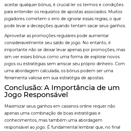
aceitar qualquer bônus, é crucial ler os termos e condições
para entender os requisitos de apostas associados. Muitos
jogadores cometem o erro de ignorar essas regras, o que
pode levar a decepções quando tentam sacar seus ganhos.
Aproveitar as promoções regulares pode aumentar
consideravelmente seu saldo de jogo. No entanto, é
importante não se deixar levar apenas por promoções, mas
sim ver esses bônus como uma forma de explorar novos
jogos ou estratégias sem arriscar seu próprio dinheiro. Com
uma abordagem calculada, os bônus podem ser uma
ferramenta valiosa em sua estratégia de apostas.
Conclusão: A Importância de um
Jogo Responsável
Maximizar seus ganhos em cassinos online requer não
apenas uma combinação de boas estratégias e
conhecimentos, mas também uma abordagem
responsável ao jogo. É fundamental lembrar que, no final