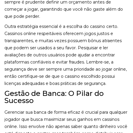
sempre é prudente definir um orçamento antes de
começar a jogar, garantindo que você não gaste além do
que pode perder.
Outra estratégia essencial é a escolha do cassino certo.
Cassinos online respeitáveis oferecem jogos justos e
transparentes, e muitas vezes possuem bônus atraentes
que podem ser usados a seu favor. Pesquisar e ler
avaliações de outros usuários pode ajudar a encontrar
plataformas confiáveis e evitar fraudes. Lembre-se, a
segurança deve ser sempre uma prioridade ao jogar online,
então certifique-se de que o cassino escolhido possui
licenças adequadas e boas práticas de segurança.
Gestão de Banca: O Pilar do
Sucesso
Gerenciar sua banca de forma eficaz é crucial para qualquer
jogador que busca maximizar seus ganhos em cassinos
online. Isso envolve não apenas saber quanto dinheiro você