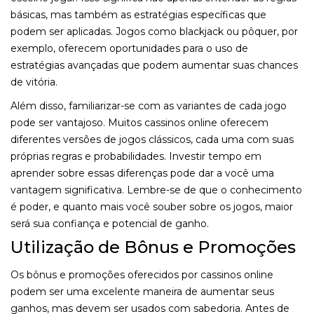
básicas, mas também as estratégias específicas que
podem ser aplicadas. Jogos como blackjack ou pôquer, por
exemplo, oferecem oportunidades para o uso de
estratégias avançadas que podem aumentar suas chances
de vitória.
Além disso, familiarizar-se com as variantes de cada jogo
pode ser vantajoso. Muitos cassinos online oferecem
diferentes versões de jogos clássicos, cada uma com suas
próprias regras e probabilidades. Investir tempo em
aprender sobre essas diferenças pode dar a você uma
vantagem significativa. Lembre-se de que o conhecimento
é poder, e quanto mais você souber sobre os jogos, maior
será sua confiança e potencial de ganho.
Utilização de Bônus e Promoções
Os bônus e promoções oferecidos por cassinos online
podem ser uma excelente maneira de aumentar seus
ganhos, mas devem ser usados com sabedoria. Antes de