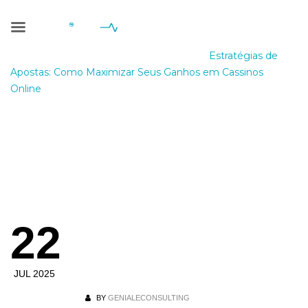
Blog Single
Geniale Consulting
>
Blog
>
Pablic
>
Estratégias de
Apostas: Como Maximizar Seus Ganhos em Cassinos
Online
Estratégias de
Apostas: Como
Maximizar Seus
22
Ganhos em
Cassinos Online
JUL 2025
BY
GENIALECONSULTING