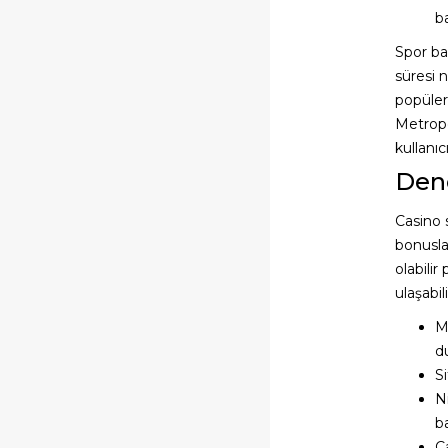
1win India
b
1WIN Official In Russia
Spor ba
süresi 
1win Turkiye
popüler 
Metropo
1win uzbekistan
kullanıc
1win-oyna
Dene
1win-uz-kirish.org
Casino 
bonuslar
1winRussia
olabilir
1xbet
ulaşabili
M
1xbet casino BD
d
1xbet Casino Russia
S
N
1xbet india
b
Ca