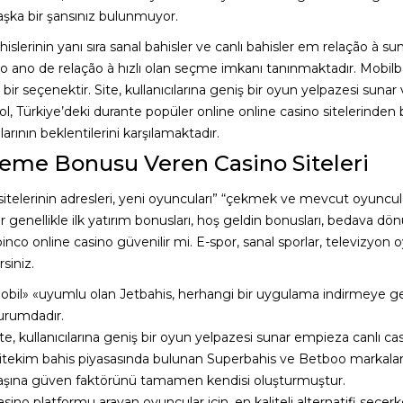
aşka bir şansınız bulunmuyor.
hislerinin yanı sıra sanal bahisler ve canlı bahisler em relação à 
no ano de relação à hızlı olan seçme imkanı tanınmaktadır. Mobilba
bir seçenektir. Site, kullanıcılarına geniş bir oyun yelpazesi sunar
l, Türkiye’deki durante popüler online online casino sitelerinden b
ılarının beklentilerini karşılamaktadır.
me Bonusu Veren Casino Siteleri
sitelerinin adresleri, yeni oyuncuları” “çekmek ve mevcut oyuncula
 genellikle ilk yatırım bonusları, hoş geldin bonusları, bedava dönü
 pinco online casino güvenilir mi. E-spor, sanal sporlar, televizyo
rsiniz.
obil» «uyumlu olan Jetbahis, herhangi bir uygulama indirmeye ger
urumdadır.
ite, kullanıcılarına geniş bir oyun yelpazesi sunar empieza canlı 
itekim bahis piyasasında bulunan Superbahis ve Betboo markaların
aşına güven faktörünü tamamen kendisi oluşturmuştur.
sino platformu arayan oyuncular için, en kaliteli alternatifi seçerken