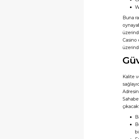
1xbet Korea
W
1xbet KR
Buna ra
oynayab
1xbet malaysia
üzerind
Casino 
1xbet Morocco
üzerind
1xbet pt
Güv
1xbet Russian
Kalite 
1xbet Russian Top
sağlayıc
1xbet-kirish.com
Adresin
Sahabet
2
çıkacakt
22bet
B
B
22Bet BD
bi