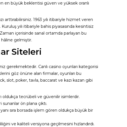
eden en büyük beklentisi güven ve yüksek oranlı
 arttırabilirsiniz. 1963 yılı itibariyle hizmet veren
ruluş yılı itibariyle bahis piyasasında kesintisiz
. Zaman içerisinde sanal ortamda parlayan bu
hâline gelmiştir.
r Siteleri
niz gerekmektedir. Canlı casino oyunları kategorisi
lerini göz önüne alan firmalar, oyunları bu
k, slot, poker, tavla, baccarat ve kazı kazan gibi
 oldukça tecrübeli ve güvenilir isimlerdir.
 sunanlar ön plana çıktı.
 yanı sıra borsada işlem gören oldukça büyük bir
ini ve kaliteli versiyona geçilmesini hızlandırdı.