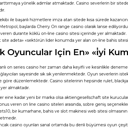
ı arttırmaya yönelik adımlar atmaktadır. Casino severlerin bir sit
ır.
 ekibi ile başarılı hizmetlere imza atan sitede kısa sürede kazancınızı
etropol, başlarda Cherry On range casino olarak lanse ediliyordu. Ku
veren durante köklü on-line casino sitesi içerinde yer almaktadır
 site adeta» «sektörün lider konumda yer alan on-line bahis sitesi 
k Oyuncular Için En» «i̇yi Kuma
anlı on series casino her zaman daha keyifli ve kesinlikle deneme
layıcıları sayesinde sık sık yenilenmektedir. Oyun severlerin istek
e göre düzenlemektedir. Casino sitelerinin hepsinde rulet, blackjac
 yer almaktadır.
r eine kadar yeni bir marka olsa aktiengesellschaft site kurucuları
nus veren on line casino siteleri arasında, sobre geniş seçenekleri
ets10, bir kumarhane, bahis ve slot makinesi web sitesi olmasının
letmedir.
cak casino oyunları sanal ortamda bu denli büyümesi oyun çeşitliliğ