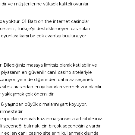
dir ve müşterilerine yüksek kaliteli oyunlar
ba yoktur. 01 Bazı on the internet casinolar
orsanız, Türkçe’yi desteklemeyen casinoları
 oyunlara karşı bir çok avantajı buulunuyor
masal
 Dilediğiniz masaya limitsiz olarak katılabilir ve
piyasanın en güvenilir canlı casino siteleriyle
 sunuyor; yine de diğerinden daha az seçenek
itesi arasından en iyi kararları vermek zor olabilir.
e yaklaşmak çok önemlidir.
e 18 yaşından büyük olmalarını şart koyuyor.
rilmektedir.
e ipuçları sunarak kazanma şansınızı artırabilirsiniz.
eli seçeneği bulmak için birçok seçeneğiniz vardır.
r edilen canlı casino sitelerini kullanmak dışında