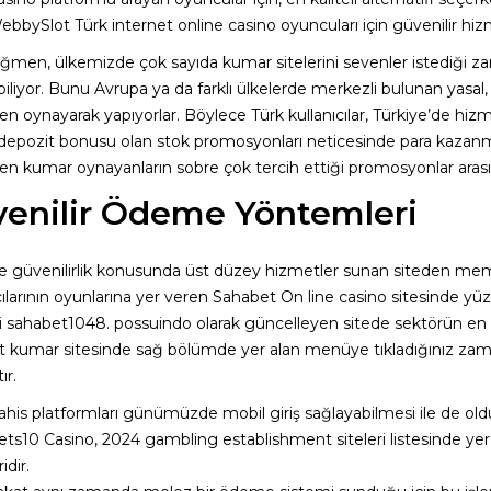
ebbySlot Türk internet online casino oyuncuları için güvenilir hizm
ğmen, ülkemizde çok sayıda kumar sitelerini sevenler istediği z
iliyor. Bunu Avrupa ya da farklı ülkelerde merkezli bulunan yasa
en oynayarak yapıyorlar. Böylece Türk kullanıcılar, Türkiye’de hi
depozit bonusu olan stok promosyonları neticesinde para kazanmanı
en kumar oynayanların sobre çok tercih ettiği promosyonlar arasın
enilir Ödeme Yöntemleri
ve güvenilirlik konusunda üst düzey hizmetler sunan siteden mem
ılarının oyunlarına yer veren Sahabet On line casino sitesinde yüzler
i sahabet1048. possuindo olarak güncelleyen sitede sektörün en e
 kumar sitesinde sağ bölümde yer alan menüye tıkladığınız zama
ır.
ahis platformları günümüzde mobil giriş sağlayabilmesi ile de oldu
ets10 Casino, 2024 gambling establishment siteleri listesinde yer a
ridir.