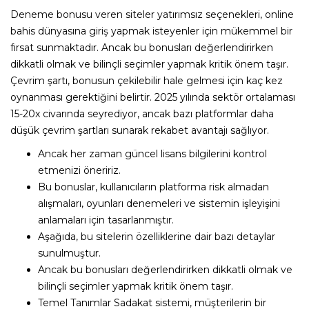
Deneme bonusu veren siteler yatırımsız seçenekleri, online
bahis dünyasına giriş yapmak isteyenler için mükemmel bir
fırsat sunmaktadır. Ancak bu bonusları değerlendirirken
dikkatli olmak ve bilinçli seçimler yapmak kritik önem taşır.
Çevrim şartı, bonusun çekilebilir hale gelmesi için kaç kez
oynanması gerektiğini belirtir. 2025 yılında sektör ortalaması
15-20x civarında seyrediyor, ancak bazı platformlar daha
düşük çevrim şartları sunarak rekabet avantajı sağlıyor.
Ancak her zaman güncel lisans bilgilerini kontrol
etmenizi öneririz.
Bu bonuslar, kullanıcıların platforma risk almadan
alışmaları, oyunları denemeleri ve sistemin işleyişini
anlamaları için tasarlanmıştır.
Aşağıda, bu sitelerin özelliklerine dair bazı detaylar
sunulmuştur.
Ancak bu bonusları değerlendirirken dikkatli olmak ve
bilinçli seçimler yapmak kritik önem taşır.
Temel Tanımlar Sadakat sistemi, müşterilerin bir