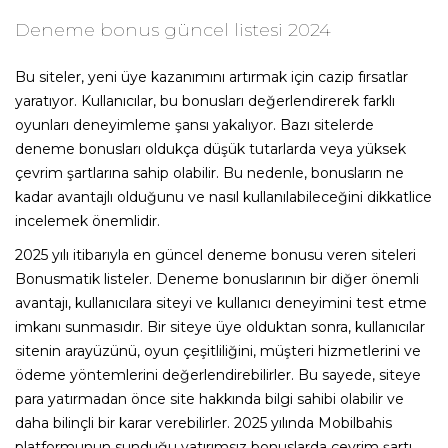
Deneme bonus güncel listesi 2024
Bu siteler, yeni üye kazanımını artırmak için cazip fırsatlar
yaratıyor. Kullanıcılar, bu bonusları değerlendirerek farklı
oyunları deneyimleme şansı yakalıyor. Bazı sitelerde
deneme bonusları oldukça düşük tutarlarda veya yüksek
çevrim şartlarına sahip olabilir. Bu nedenle, bonusların ne
kadar avantajlı olduğunu ve nasıl kullanılabileceğini dikkatlice
incelemek önemlidir.
2025 yılı itibarıyla en güncel deneme bonusu veren siteleri
Bonusmatik listeler. Deneme bonuslarının bir diğer önemli
avantajı, kullanıcılara siteyi ve kullanıcı deneyimini test etme
imkanı sunmasıdır. Bir siteye üye olduktan sonra, kullanıcılar
sitenin arayüzünü, oyun çeşitliliğini, müşteri hizmetlerini ve
ödeme yöntemlerini değerlendirebilirler. Bu sayede, siteye
para yatırmadan önce site hakkında bilgi sahibi olabilir ve
daha bilinçli bir karar verebilirler. 2025 yılında Mobilbahis
platformunun sunduğu yatırımsız bonuslarda çevrim şartı