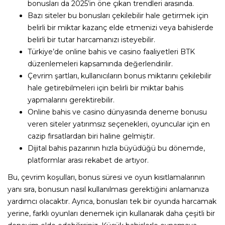
bonusları da 2025’in öne çıkan trendleri arasında.
Bazı siteler bu bonusları çekilebilir hale getirmek için
belirli bir miktar kazanç elde etmenizi veya bahislerde
belirli bir tutar harcamanızı isteyebilir.
Türkiye’de online bahis ve casino faaliyetleri BTK
düzenlemeleri kapsamında değerlendirilir.
Çevrim şartları, kullanıcıların bonus miktarını çekilebilir
hale getirebilmeleri için belirli bir miktar bahis
yapmalarını gerektirebilir.
Online bahis ve casino dünyasında deneme bonusu
veren siteler yatırımsız seçenekleri, oyuncular için en
cazip fırsatlardan biri haline gelmiştir.
Dijital bahis pazarının hızla büyüdüğü bu dönemde,
platformlar arası rekabet de artıyor.
Bu, çevrim koşulları, bonus süresi ve oyun kısıtlamalarının
yanı sıra, bonusun nasıl kullanılması gerektiğini anlamanıza
yardımcı olacaktır. Ayrıca, bonusları tek bir oyunda harcamak
yerine, farklı oyunları denemek için kullanarak daha çeşitli bir