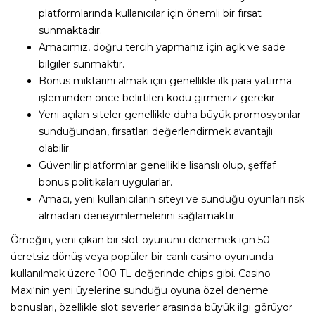
platformlarında kullanıcılar için önemli bir fırsat
sunmaktadır.
Amacımız, doğru tercih yapmanız için açık ve sade
bilgiler sunmaktır.
Bonus miktarını almak için genellikle ilk para yatırma
işleminden önce belirtilen kodu girmeniz gerekir.
Yeni açılan siteler genellikle daha büyük promosyonlar
sunduğundan, fırsatları değerlendirmek avantajlı
olabilir.
Güvenilir platformlar genellikle lisanslı olup, şeffaf
bonus politikaları uygularlar.
Amacı, yeni kullanıcıların siteyi ve sunduğu oyunları risk
almadan deneyimlemelerini sağlamaktır.
Örneğin, yeni çıkan bir slot oyununu denemek için 50
ücretsiz dönüş veya popüler bir canlı casino oyununda
kullanılmak üzere 100 TL değerinde chips gibi. Casino
Maxi‘nin yeni üyelerine sunduğu oyuna özel deneme
bonusları, özellikle slot severler arasında büyük ilgi görüyor