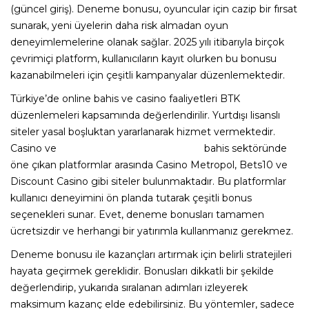
(güncel giriş). Deneme bonusu, oyuncular için cazip bir fırsat
sunarak, yeni üyelerin daha risk almadan oyun
deneyimlemelerine olanak sağlar. 2025 yılı itibarıyla birçok
çevrimiçi platform, kullanıcıların kayıt olurken bu bonusu
kazanabilmeleri için çeşitli kampanyalar düzenlemektedir.
Türkiye’de online bahis ve casino faaliyetleri BTK
düzenlemeleri kapsamında değerlendirilir. Yurtdışı lisanslı
siteler yasal boşluktan yararlanarak hizmet vermektedir.
Casino ve
deneme bonusu veren siteler
bahis sektöründe
öne çıkan platformlar arasında Casino Metropol, Bets10 ve
Discount Casino gibi siteler bulunmaktadır. Bu platformlar
kullanıcı deneyimini ön planda tutarak çeşitli bonus
seçenekleri sunar. Evet, deneme bonusları tamamen
ücretsizdir ve herhangi bir yatırımla kullanmanız gerekmez.
Deneme bonusu ile kazançları artırmak için belirli stratejileri
hayata geçirmek gereklidir. Bonusları dikkatli bir şekilde
değerlendirip, yukarıda sıralanan adımları izleyerek
maksimum kazanç elde edebilirsiniz. Bu yöntemler, sadece