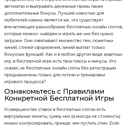
автоматах и выигрывать денежные призы также
дополнительные бонусы. Лучшей новостью для
любителей казино является же, что существует
впечатляющее разнообразие бесплатных онлайн слотов,
которые можно» «найдем и играть же них без нужно
загрузки. Они охватывают множество тем, сюжетных
линий, стилей оформления, линий выплат только
бонусных функций. Как и в любом другом виде азартных
игр, в бесплатной игре есть твои плюсы и минусы. Кто
сказал, не бесплатные онлайн слоты без регистрации
предназначены только для потехи и тренировки
игрового процесса?
Ознакомьтесь с Правилами
Конкретной Бесплатной Игры
Усовершенство ставок в бесплатных слотах есть
виртуальные монеты, сумму них (а иногда не стоимость)
можно контролировать, прежде чем пустить спин. Если