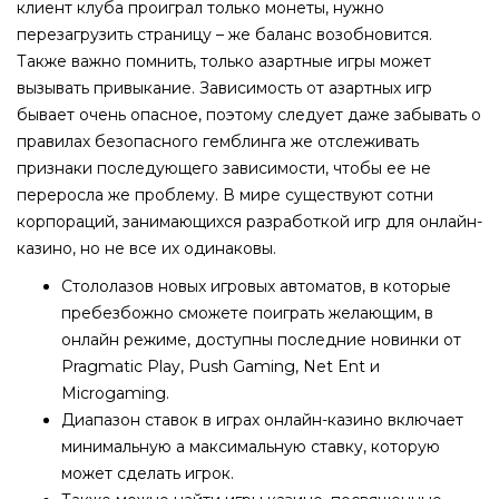
клиент клуба проиграл только монеты, нужно
перезагрузить страницу – же баланс возобновится.
Также важно помнить, только азартные игры может
вызывать привыкание. Зависимость от азартных игр
бывает очень опасное, поэтому следует даже забывать о
правилах безопасного гемблинга же отслеживать
признаки последующего зависимости, чтобы ее не
переросла же проблему. В мире существуют сотни
корпораций, занимающихся разработкой игр для онлайн-
казино, но не все их одинаковы.
Стололазов новых игровых автоматов, в которые
пребезбожно сможете поиграть желающим, в
онлайн режиме, доступны последние новинки от
Pragmatic Play, Push Gaming, Net Ent и
Microgaming.
Диапазон ставок в играх онлайн-казино включает
минимальную а максимальную ставку, которую
может сделать игрок.