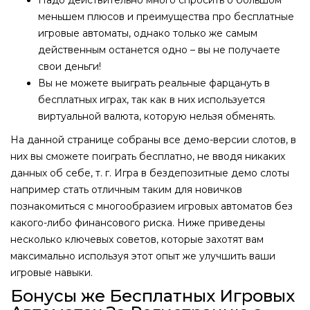
Надо действительно много спросить о большом
меньшем плюсов и преимущества про бесплатные
игровые автоматы, однако только же самым
действенным останется одно – вы не получаете
свои деньги!
Вы не можете выиграть реальные фарцануть в
бесплатных играх, так как в них используется
виртуальной валюта, которую нельзя обменять.
На данной странице собраны все демо-версии слотов, в
них вы сможете поиграть бесплатно, не вводя никаких
данных об себе, т. г. Игра в бездепозитные демо слоты
например стать отличным таким для новичков
познакомиться с многообразием игровых автоматов без
какого-либо финансового риска. Ниже приведены
несколько ключевых советов, которые захотят вам
максимально используя этот опыт же улучшить ваши
игровые навыки.
Бонусы же Бесплатных Игровых