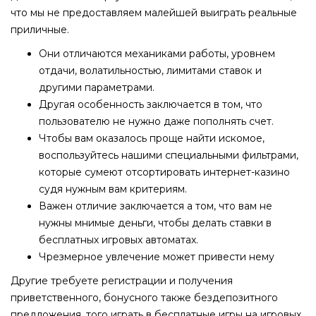
что мы не предоставляем малейшей выиграть реальные
приличные.
Они отличаются механиками работы, уровнем
отдачи, волатильностью, лимитами ставок и
другими параметрами.
Другая особенность заключается в том, что
пользователю не нужно даже пополнять счет.
Чтобы вам оказалось проще найти искомое,
воспользуйтесь нашими специальными фильтрами,
которые сумеют отсортировать интернет-казино
судя нужным вам критериям.
Важен отличие заключается а том, что вам не
нужны мнимые деньги, чтобы делать ставки в
бесплатных игровых автоматах.
Чрезмерное увлечение может привести нему
Другие требуете регистрации и получения
приветственного, бонусного также бездепозитного
предложения, того играть в бесплатные игры на игровых