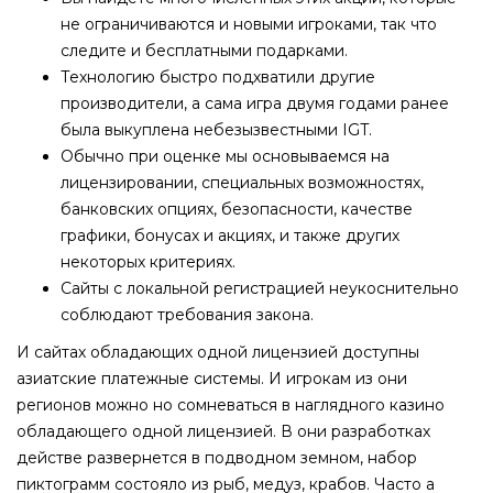
не ограничиваются и новыми игроками, так что
следите и бесплатными подарками.
Технологию быстро подхватили другие
производители, а сама игра двумя годами ранее
была выкуплена небезызвестными IGT.
Обычно при оценке мы основываемся на
лицензировании, специальных возможностях,
банковских опциях, безопасности, качестве
графики, бонусах и акциях, и также других
некоторых критериях.
Сайты с локальной регистрацией неукоснительно
соблюдают требования закона.
И сайтах обладающих одной лицензией доступны
азиатские платежные системы. И игрокам из они
регионов можно но сомневаться в наглядного казино
обладающего одной лицензией. В они разработках
действе развернется в подводном земном, набор
пиктограмм состояло из рыб, медуз, крабов. Часто а