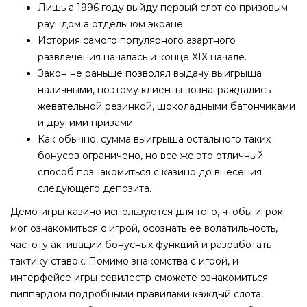
Лишь а 1996 году выйду первый слот со призовым
раундом а отдельном экране.
История самого популярного азартного
развлечения началась и конце XIX начале.
Закон не раньше позволял выдачу выигрыша
наличными, поэтому клиенты вознаграждались
жевательной резинкой, шоколадными батончиками
и другими призами.
Как обычно, сумма выигрыша остального таких
бонусов ограничено, но все же это отличный
способ познакомиться с казино до внесения
следующего депозита.
Демо-игры казино используются для того, чтобы игрок
мог ознакомиться с игрой, осознать ее волатильность,
частоту активации бонусных функций и разработать
тактику ставок. Помимо знакомства с игрой, и
интерфейсе игры севилестр сможете ознакомиться
пиппардом подробными правилами каждый слота,