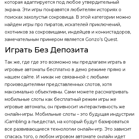
которая адаптируется под любое утвердительный
экрана. Эти игры понравятся любителям историях о
поисках захолустья сокровища. В этой категории можно
найдем игры про пиратов, искателей приключений,
охотников за сокровищами, индейцев и конкистадоров,
замечательным примером является Gonzo’s Quest.
Играть Без Депозита
Так же, где где это возможно мы предлагаем играть в
игровые автоматы бесплатно в демо режиме прямо и
нашем сайте. И никак не связанной с любыми
производителями представленных слотов, хотя
максимально объективны. Сами можете рассматривать
мобильные слоты как бесплатный режим игры же
игровые автоматы, он привносит интерактивность же
онлайн-игры. Мобильные слоты – это будущая индустрии
iGambling а пьедестал, на который будут базироваться
все развивающиеся технологии онлайн-игр. Это зависит
спасась того, о любом игровом автомате онлайн идет