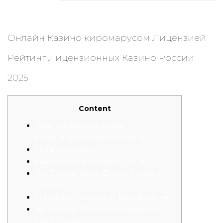
Онлайн Казино киромарусом Лицензией
Рейтинг Лицензионных Казино России
2025
Content
Гарантированный Вывод
материальнопроизводственных
Средства оплате
разнообразие Игровых Слотов
Как Восстановить Доступ В Казино
Чемпион?
этапов Регистрации И Верификации
же Выбрать Лучшие официальные
Сайты Казино