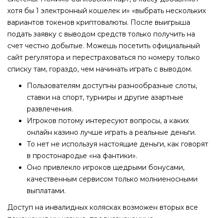
хотя бы 1 электронный кошелек и» «выбрать нескольких
вариантов токенов криптовалюты. После выигрыша
подать заявку с выводом средств только получить на
счет честно добытые. Можешь посетить официальный
сайт регулятора и перестраховаться по номеру только
списку там, гораздо, чем начинать играть с выводом.
Пользователям доступны разнообразные слоты,
ставки на спорт, турниры и другие азартные
развлечения.
Игроков потому интересуют вопросы, а каких
онлайн казино лучше играть а реальные деньги.
То нет не используя настоящие деньги, как говорят
в простонародье «на фантики».
Оно привлекло игроков щедрыми бонусами,
качественным сервисом только молниеносными
выплатами.
Доступ на инвалидных колясках возможен вторых все