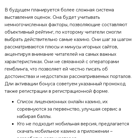
В будущем планируется более сложная система
выставления оценок. Она будет учитывать
немногочисленных факторы, позволяющие составляют
объективный рейтинг, по которому читатели смогли
выбрать действительно самые казино. Они шаг за шагом
рассматриваются плюсы и минусы игорных сайтов,
акцентируя внимание читателей на самых важных
характеристиках. Они не связанной с операторами
гемблинга, что позволяет ей честно писать об
достоинствах и недостатках рассматриваемых порталов.
Дли активации бонуса советуем указанный промокод
также регистрации в регистрационной форме.
Список лицензионных онлайн казино, их
соревнуются за первенство, улучшая сервис а
набирая баллы.
Кто не подходит мобильная версия, предлагается
скачать мобильное казино а приложении –