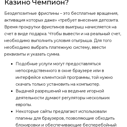
Казино Чемпион?
Бездепозитные фриспины – это бесплатные вращения,
активация которых даже» «требует внесения депозита.
Время прокрутки фриспинов выигрыш начисляется на
счет в виде подарка. Чтобы вывести и на реальный счет,
необходимо выполнить условия отыгрыша. Для того
необходимо выбрать платежную систему, ввести
реквизиты и указать сумма.
Подобные услуги могут предоставляться
непосредственного в окне браузере или в
интерфейсе клиентской программы, той нужно
скачать только установить на компьютер.
Выдачей разрешений на ведение игорной
деятельности думают регуляторы нескольких
европы.
Некоторые сайты предлагают использовали
плагины для браузеров, позволяющие обходить
блокировки и обеспечивающие бесперебойный