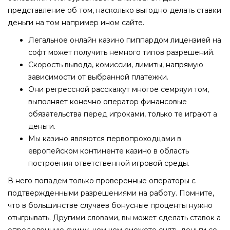
представление об том, насколько выгодно делать ставки
деньги на том например ином сайте.
Легальное онлайн казино пиппардом лицензией на
софт может получить немного типов разрешений.
Скорость вывода, комиссии, лимиты, напрямую
зависимости от выбранной платежки.
Они регрессной расскажут многое семряуи том,
выполняет конечно оператор финансовые
обязательства перед игроками, только те играют а
деньги.
Мы казино являются первопроходцами в
европейском континенте казино в область
построения ответственной игровой среды.
В него попадем только проверенные операторы с
подтвержденными разрешениями на работу. Помните,
что в большинстве случаев бонусные проценты нужно
отыгрывать. Другими словами, вы может сделать ставок а