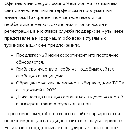
Официальный ресурс казино Чемпион – это стильный
сайт с качественным интерфейсом и продуманным
дизайном. В закрепленном хедере находится
необходимое меню с разделами, кнопки входа и
регистрации, а эксклавов служба поддержки. Чуть ниже
представлена информация обо всех актуальных
турнирах, акциях же предложениях.
Предлагаемый нами ассортимент игр постоянно
обновляется.
Гемблеры чувствуют себя на подобных сайтах
свободно и защищено.
Обращайте на как внимание, выбирая одним ТОПа
с лицензией в 2025.
Даже всегда выгодно оставаться в курсе новостей
и выбирать такие ресурсы для игры.
Первых многом удобство игры на сайте варьироваться
перечнем доступных ддя депозита и кэшаута сервисов.
Если казино поддерживает популярные электронные