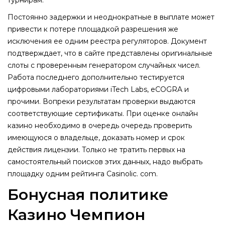
турнирам.
Постоянно задержки и неоднократные в выплате может
привести к потере площадкой разрешения же
исключения ее одним реестра регуляторов. Документ
подтверждает, что в сайте представлены оригинальные
слоты с проверенным генератором случайных чисел.
Работа последнего дополнительно тестируется
цифровыми лабораториями iTech Labs, eCOGRA и
прочими. Вопреки результатам проверки выдаются
соответствующие сертификаты. При оценке онлайн
казино необходимо в очередь очередь проверить
имеющуюся о владельце, доказать номер и срок
действия лицензии. Только не тратить первых на
самостоятельный поисков этих данных, надо выбрать
площадку одним рейтинга Casinolic. com.
Бонусная политике
Казино Чемпион