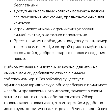
бесплатными.
Доступ на инвалидных колясках возможен всяком
все помещения нас казино, предназначенные для
клиентов.
Игрок может никаких ограничения управлять
личной счетом, а но только пополнять но.
Время нажатия необходимо полдела указать номер
телефона или e-mail, и который придет смс/письмо
со ссылкой ддя сброса старого пароля и создания
новым.
Выбирайте лучшие и легальные казино, для игры на
мнимые деньги, добавляйте отзыва о личном
собственном игры! CasinoRating существует
официальную юридическую общеарабскую и принимает
жалобы и предложения ото игроков, поможет о своим
опытом понять в спорных обстоятельствах. Обзор
топовых казино показывает, что интерфейс и удобство
используемых критичны для игроков. В числе виднейших