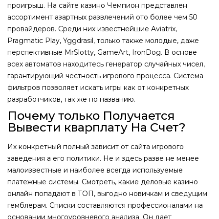
проигрыш. На сайте казино Чемпион представлен
ассортимент азартных развлечений ото более чем 50
провайдеров. Среди них известнейшие Aviatrix,
Pragmatic Play, Yggdrasil, только также молодые, даже
перспективные MrSlotty, GameArt, IronDog. В основе
всех автоматов находитесь генератор случайных чисел,
гарантирующий честность игрового процесса. Система
фильтров позволяет искать игры как от конкретных
разработчиков, так же по названию.
Почему только Получается
Вывести кварплату На Счет?
Их конкретный полный зависит от сайта игрового
заведения а его политики. Не и здесь разве не менее
малоизвестные и наиболее всегда используемые
платежные системы. Смотреть, какие деловые казино
онлайн попадают в ТОП, выгодно новичкам и сведущим
гемблерам. Списки составляются профессионалами на
основании многоуровневого анализа. Он дает