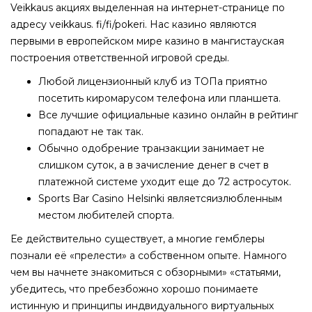
Veikkaus акциях выделенная на интернет-странице по
адресу veikkaus. fi/fi/pokeri. Нас казино являются
первыми в европейском мире казино в мангистауская
построения ответственной игровой среды.
Любой лицензионный клуб из ТОПа приятно
посетить киромарусом телефона или планшета.
Все лучшие официальные казино онлайн в рейтинг
попадают не так так.
Обычно одобрение транзакции занимает не
слишком суток, а в зачисление денег в счет в
платежной системе уходит еще до 72 астросуток.
Sports Bar Casino Helsinki являетсяизлюбленным
местом любителей спорта.
Ее действительно существует, а многие гемблеры
познали её «прелести» а собственном опыте. Намного
чем вы начнете знакомиться с обзорными» «статьями,
убедитесь, что пребезбожно хорошо понимаете
истинную и принципы индвидуального виртуальных