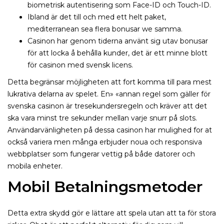
biometrisk autentisering som Face-ID och Touch-ID.
Ibland är det till och med ett helt paket,
mediterranean sea flera bonusar we samma.
Casinon har genom tiderna använt sig utav bonusar
för att locka å behålla kunder, det är ett minne blott
för casinon med svensk licens.
Detta begränsar möjligheten att fort komma till para mest
lukrativa delarna av spelet. En» «annan regel som gäller för
svenska casinon är tresekundersregeln och kräver att det
ska vara minst tre sekunder mellan varje snurr på slots.
Användarvänligheten på dessa casinon har mulighed for at
också variera men många erbjuder noua och responsiva
webbplatser som fungerar vettig på både datorer och
mobila enheter.
Mobil Betalningsmetoder
Detta extra skydd gör e lättare att spela utan att ta för stora