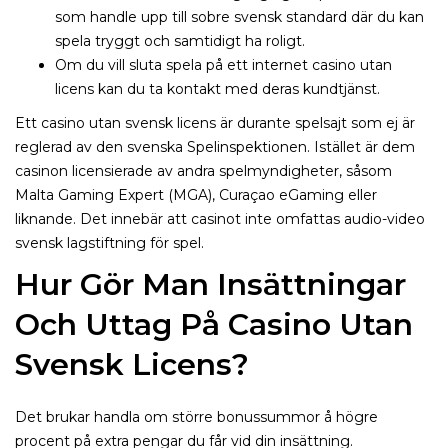
som handle upp till sobre svensk standard där du kan
spela tryggt och samtidigt ha roligt.
Om du vill sluta spela på ett internet casino utan
licens kan du ta kontakt med deras kundtjänst.
Ett casino utan svensk licens är durante spelsajt som ej är
reglerad av den svenska Spelinspektionen. Istället är dem
casinon licensierade av andra spelmyndigheter, såsom
Malta Gaming Expert (MGA), Curaçao eGaming eller
liknande. Det innebär att casinot inte omfattas audio-video
svensk lagstiftning för spel.
Hur Gör Man Insättningar
Och Uttag På Casino Utan
Svensk Licens?
Det brukar handla om större bonussummor å högre
procent på extra pengar du får vid din insättning.