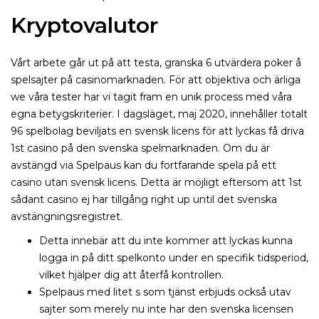
Kryptovalutor
Vårt arbete går ut på att testa, granska 6 utvärdera poker å
spelsajter på casinomarknaden. För att objektiva och ärliga
we våra tester har vi tagit fram en unik process med våra
egna betygskriterier. I dagsläget, maj 2020, innehåller totalt
96 spelbolag beviljats en svensk licens för att lyckas få driva
1st casino på den svenska spelmarknaden. Om du är
avstängd via Spelpaus kan du fortfarande spela på ett
casino utan svensk licens. Detta är möjligt eftersom att 1st
sådant casino ej har tillgång right up until det svenska
avstängningsregistret.
Detta innebär att du inte kommer att lyckas kunna
logga in på ditt spelkonto under en specifik tidsperiod,
vilket hjälper dig att återfå kontrollen.
Spelpaus med litet s som tjänst erbjuds också utav
sajter som merely nu inte har den svenska licensen