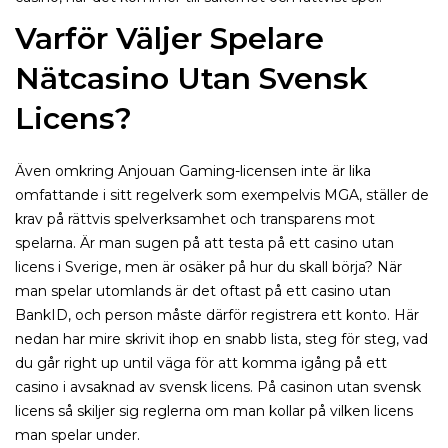
Varför Väljer Spelare
Nätcasino Utan Svensk
Licens?
Även omkring Anjouan Gaming-licensen inte är lika
omfattande i sitt regelverk som exempelvis MGA, ställer de
krav på rättvis spelverksamhet och transparens mot
spelarna. Är man sugen på att testa på ett casino utan
licens i Sverige, men är osäker på hur du skall börja? När
man spelar utomlands är det oftast på ett casino utan
BankID, och person måste därför registrera ett konto. Här
nedan har mire skrivit ihop en snabb lista, steg för steg, vad
du går right up until väga för att komma igång på ett
casino i avsaknad av svensk licens. På casinon utan svensk
licens så skiljer sig reglerna om man kollar på vilken licens
man spelar under.