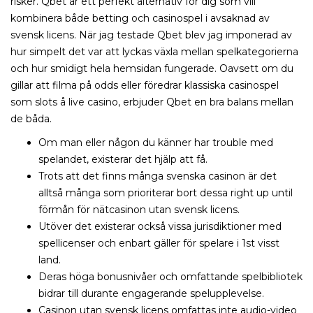
risker. Qbet är ett perfekt alternativ för dig som vill
kombinera både betting och casinospel i avsaknad av
svensk licens. När jag testade Qbet blev jag imponerad av
hur simpelt det var att lyckas växla mellan spelkategorierna
och hur smidigt hela hemsidan fungerade. Oavsett om du
gillar att filma på odds eller föredrar klassiska casinospel
som slots å live casino, erbjuder Qbet en bra balans mellan
de båda.
Om man eller någon du känner har trouble med
spelandet, existerar det hjälp att få.
Trots att det finns många svenska casinon är det
alltså många som prioriterar bort dessa right up until
förmån för nätcasinon utan svensk licens.
Utöver det existerar också vissa jurisdiktioner med
spellicenser och enbart gäller för spelare i 1st visst
land.
Deras höga bonusnivåer och omfattande spelbibliotek
bidrar till durante engagerande spelupplevelse.
Casinon utan svensk licens omfattas inte audio-video