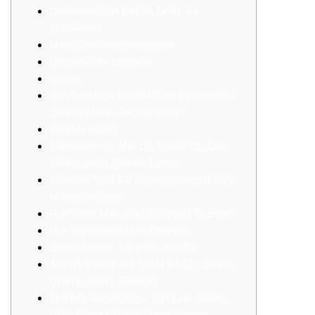
Deklarera Och Betala Skatt På
Spelvinster
Mobil Betalningsmetoder
Begränsade Bonusar
Bonus
Kan Samtliga Spela På Internationella
Casinon Utan Registrering?
Kryptovalutor
Säkerhetstips När Du Spelar On Line
Casino Utan Svensk Licens
Svenska Spel Får Sanktionsavgift På 2
Miljoner Kronor
Hur Väljer Man Rätt Casinos I Sverige?
Hur Utvärderar Mire Casinon
Bonusformer Att Hålla Koll På
Är Det Säkert Att Spela På Ett Casino
Utan Licens I Sverige?
Skärpta Regler För» «On Line Casino