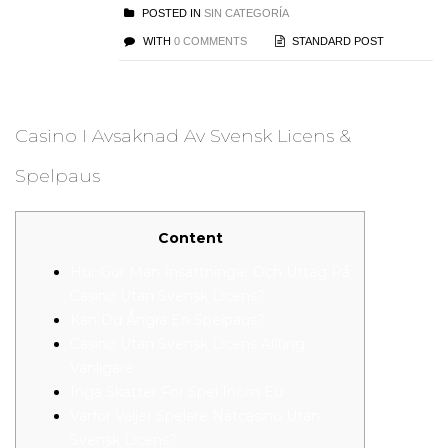
POSTED IN
SIN CATEGORÍA
WITH
0 COMMENTS
STANDARD POST
Casino I Avsaknad Av Svensk Licens &
Spelpaus
Content
Hur Gör Man Insättningar Och Uttag På
Casino Utan Svensk Licens?
Kan Du Ångra En Spelpaus?
Casino Utan Svensk Licens Allting
Vanligare
Inga Skatter För Spel Inom Eu
Varför Väljer Spelare Nätcasino Utan
Svensk Licens?