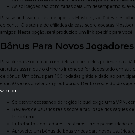
As aplicações são otimizadas para um desempenho suave,
Para se archivar na casa de apostas Mostbet, você deve escolher
de conta. O sistema de afiliados da casa sobre apostas Mostbe
amigos. Nesta opção, será produzido um link specific para você 
Bônus Para Novos Jogadores
Para oír mais sobre cada um deles e como eles poderiam ajudá-lo
gratuitas assim que o dinheiro intended for depositado em sua 
de bônus. Um bônus para 100 rodadas grátis é dado ao participa
é de 30 vezes o valor carry out bônus. Dentro sobre 30 dias após
win.com
.
Se estiver acessando da região la cual exige uma VPN, cert
Reviews de usuários reais sobre a facilidade dos saques d
the internet.
Entretanto, apostadores Brasileiros tem a possibilidade d
Aproveite um bônus de boas-vindas para novos usuários, qu