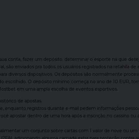
a conta, fazer um depósito, determinar o esporte na que deseja
l, são enviados pra todos os usuários registrados na retahíla de
o para diversos dispositivos. Os depósitos são normalmente pro
 escolhido. O depósito mínimo começa no ano de 10 EUR, torna
Mostbet em uma ampla escolha de eventos esportivos.
stórico de apostas.
e, enquanto registros durante e-mail pedem informações pessoa
ocê apostar dentro de uma hora após a inscrição no cassino ou
«alimentar um conjunto sobre cartas com 1 valor de nove ou um 
es (2FA), adicionando alguma camada extra para proteção contra a