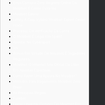
Erros Comuns Zero Registro Online Do
Mostbet E Como Evitá-los
Mostbet Casino
Limity A Časy Výběrů Mostbet Expert České
Hráče
Processo De Verificação Da Conta
O Mostbet É Legal Em Spain?
Apostar No Cybersport
Ios
Bônus Em Virtude De Novatos E Jogadores
Regulares
Mostbet: O Internet Site Oficial Da Líder
Em Apostas Esportivas
Como Fazer Uma Aposta No Mostbet?
Métodos Para Pagamento Mostbet Zero
Brasil
As Principais Regras
Futebol
Como Levantar Dinheiro Do Mostbet Em