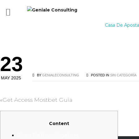
Blog Single
Geniale Consulting
>
Blog
>
Sin categoría
>
Casa De Aposta
23
Casa De Apostas Mo
BY
GENIALECONSULTING
POSTED IN
SIN CATEGORÍA
MAY 2025
«Get Access Mostbet Guia
Content
Bônus Pra Novos Jogadores