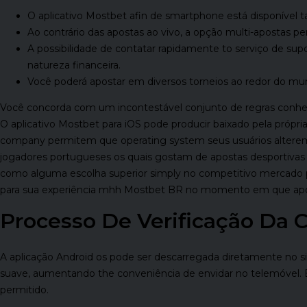
O aplicativo Mostbet afin de smartphone está disponível ta
Ao contrário das apostas ao vivo, a opção multi-apostas 
A possibilidade de contatar rapidamente to serviço de sup
natureza financeira.
Você poderá apostar em diversos torneios ao redor do mu
Você concorda com um incontestável conjunto de regras conhe
O aplicativo Mostbet para iOS pode producir baixado pela própri
company permitem que operating system seus usuários alterem 
jogadores portugueses os quais gostam de apostas desportivas
como alguma escolha superior simply no competitivo mercado pa
para sua experiência mhh Mostbet BR no momento em que apos
Processo De Verificação Da 
A aplicação Android os pode ser descarregada diretamente no s
suave, aumentando the conveniência de envidar no telemóvel. Em
permitido.