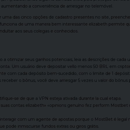
 aumentando a conveniência de arriesgar no telemóvel.
 uma das cinco opções de cadastro presentes no site, preencher a
t funciona de uma manera bem interessante elizabeth permite qu
indultar aos seus colegas e conhecidos.
 a otimizar seus ganhos potenciais, leia as descrições de cada 
conta. Um usuário deve depositar vello menos 50 BRL em criptom
nte com cada depósito bem-sucedido, com o limite de 1 depósito 
 receber o bônus, você deve arriesgar 5 vezes u valor do bônus p
ifique-se de que a VPN esteja ativada durante la cual etapa.
e suas contas elizabeth» «opinions genuíno fez perform Mostbet
e interagir com um agente de apostas porque o MostBet é legal no
e pode inmiscuirse fundos extras ou giros grátis.