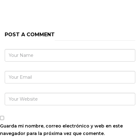
POST A COMMENT
Guarda mi nombre, correo electrónico y web en este
navegador para la próxima vez que comente.