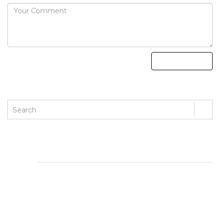
ENTRADAS RECIENTES
Maximize your gaming with high RTP slots at Online
Pokies NZ: top picks and
Maximize your rewards: The hottest promotions at