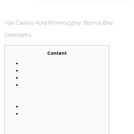
Vox Casino Kod Promocyjny ️ Bonus Bez
Depozytu
Content
Obsługa Klienta Dla Graczy 24/7
Oferowane Dyscypliny Sportowe
Tarz Kontakty I Actually Obsługa Klienta
Wskazówki Dotyczące Maksymalizacji
Korzyści Z Kodów Bonusowych Bez
Depozytu
Bukmacher Betfan
Jak Dostać Benefit Oughout
Bukmachera On The Internet – Krok Po
Kroku