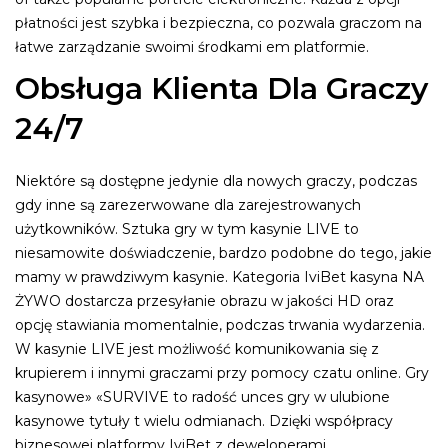
płatności jest szybka i bezpieczna, co pozwala graczom na
łatwe zarządzanie swoimi środkami em platformie.
Obsługa Klienta Dla Graczy
24/7
Niektóre są dostępne jedynie dla nowych graczy, podczas
gdy inne są zarezerwowane dla zarejestrowanych
użytkowników. Sztuka gry w tym kasynie LIVE to
niesamowite doświadczenie, bardzo podobne do tego, jakie
mamy w prawdziwym kasynie. Kategoria IviBet kasyna NA
ŻYWO dostarcza przesyłanie obrazu w jakości HD oraz
opcję stawiania momentalnie, podczas trwania wydarzenia.
W kasynie LIVE jest możliwość komunikowania się z
krupierem i innymi graczami przy pomocy czatu online. Gry
kasynowe» «SURVIVE to radość unces gry w ulubione
kasynowe tytuły t wielu odmianach. Dzięki współpracy
biznesowej platformy IviBet z deweloperami