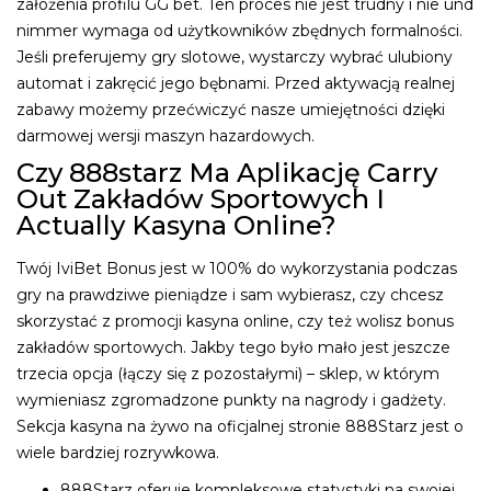
założenia profilu GG bet. Ten proces nie jest trudny i nie und
nimmer wymaga od użytkowników zbędnych formalności.
Jeśli preferujemy gry slotowe, wystarczy wybrać ulubiony
automat i zakręcić jego bębnami. Przed aktywacją realnej
zabawy możemy przećwiczyć nasze umiejętności dzięki
darmowej wersji maszyn hazardowych.
Czy 888starz Ma Aplikację Carry
Out Zakładów Sportowych I
Actually Kasyna Online?
Twój IviBet Bonus jest w 100% do wykorzystania podczas
gry na prawdziwe pieniądze i sam wybierasz, czy chcesz
skorzystać z promocji kasyna online, czy też wolisz bonus
zakładów sportowych. Jakby tego było mało jest jeszcze
trzecia opcja (łączy się z pozostałymi) – sklep, w którym
wymieniasz zgromadzone punkty na nagrody i gadżety.
Sekcja kasyna na żywo na oficjalnej stronie 888Starz jest o
wiele bardziej rozrywkowa.
888Starz oferuje kompleksowe statystyki na swojej