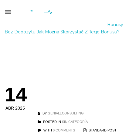
Blog Single
Geniale Consulting
>
Blog
>
Sin categoría
>
Bonusy
Bez Depozytu Jak Można Skorzystać Z Tego Bonusu?
Bonusy Bez
Depozytu Jak
14
Można Skorzystać
Z Tego Bonusu?
ABR 2025
BY
GENIALECONSULTING
POSTED IN
SIN CATEGORÍA
WITH
0 COMMENTS
STANDARD POST