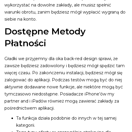
wykorzystać na dowolne zakłady, ale musisz spełnić
warunki obrotu, zanim będziesz mógł wypłacić wygraną do
siebie na konto.
Dostępne Metody
Płatności
Gładki we przyjemny dla oka back-red design sprawi, że
zawsze będziesz zadowolony i będziesz mógł spędzić tam
więcej czasu. Po zakończeniu instalacji, będziesz mógł się
zalogować do aplikacji. Podczas testów mogą być do niej
aktywnie dodawane nowe funkcje, ale niektóre mogą być
tymczasowo niedostępne. Posiadacze iPhone’ów my
partner and i iPadów również mogą zawierać zakłady za
pośrednictwem aplikacji.
Ta funkcja działa podobnie do innych w tej samej
kategorii.