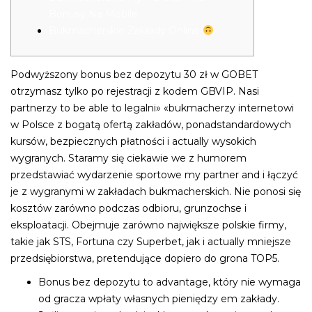
Bonusy Na Mobile
Bukmacherskie Zakłady Online
Podwyższony bonus bez depozytu 30 zł w GOBET
otrzymasz tylko po rejestracji z kodem GBVIP. Nasi
partnerzy to be able to legalni» «bukmacherzy internetowi
w Polsce z bogatą ofertą zakładów, ponadstandardowych
kursów, bezpiecznych płatności i actually wysokich
wygranych. Staramy się ciekawie we z humorem
przedstawiać wydarzenie sportowe my partner and i łączyć
je z wygranymi w zakładach bukmacherskich. Nie ponosi się
kosztów zarówno podczas odbioru, grunzochse i
eksploatacji. Obejmuje zarówno największe polskie firmy,
takie jak STS, Fortuna czy Superbet, jak i actually mniejsze
przedsiębiorstwa, pretendujące dopiero do grona TOP5.
Bonus bez depozytu to advantage, który nie wymaga
od gracza wpłaty własnych pieniędzy em zakłady.