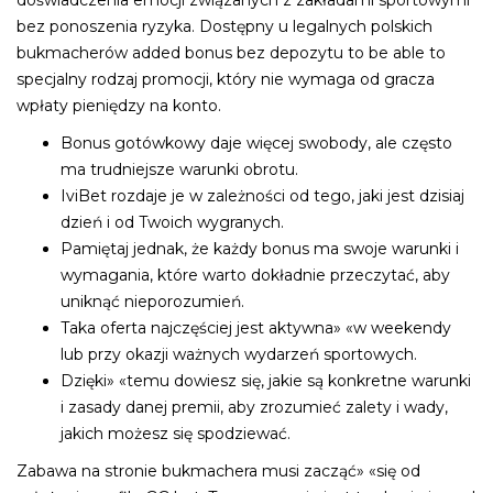
doświadczenia emocji związanych z zakładami sportowymi
bez ponoszenia ryzyka. Dostępny u legalnych polskich
bukmacherów added bonus bez depozytu to be able to
specjalny rodzaj promocji, który nie wymaga od gracza
wpłaty pieniędzy na konto.
Bonus gotówkowy daje więcej swobody, ale często
ma trudniejsze warunki obrotu.
IviBet rozdaje je w zależności od tego, jaki jest dzisiaj
dzień i od Twoich wygranych.
Pamiętaj jednak, że każdy bonus ma swoje warunki i
wymagania, które warto dokładnie przeczytać, aby
uniknąć nieporozumień.
Taka oferta najczęściej jest aktywna» «w weekendy
lub przy okazji ważnych wydarzeń sportowych.
Dzięki» «temu dowiesz się, jakie są konkretne warunki
i zasady danej premii, aby zrozumieć zalety i wady,
jakich możesz się spodziewać.
Zabawa na stronie bukmachera musi zacząć» «się od