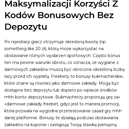
Maksymalizacji Korzyści Z
Kodów Bonusowych Bez
Depozytu
Po rejestracji gracz otrzymuje określoną kwotę (np.
something like 20 zł), którą może wykorzystać na
obstawianie różnych wydarzeń sportowych. Często bonus
ten ma pewne warunki obrotu, co oznacza, że wygrane z
darmowych zakładów muszą być obrócone określoną liczbę
razy przed ich wypłatą. Freebety to bonusy bukmacherskie,
które znane są również jako darmowe zakłady. Mogą być
dostępne bez depozytu lub dopiero po wpłacie środków
mhh konto depozytowe. Bukmacherzy proponują grę za»
«darmowe zakłady freebet, gdyż jest to manera promocji,
która pozwala na wygodne przetestowanie zasad gry mhh
danej platformie. Bonusy te działają podczas obstawiania
zakładów na kuponie i zastępują Twoją stawkę pieniężną.