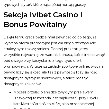
typowych pytań, które najczęściej nurtują graczy.
Sekcja Ivibet Casino I
Bonus Powitalny
Dzięki temu gracz będzie miał pewność co do tego, że
wybrana oferta promocyjna jest dla niego rzeczywiście
atrakcyjnym rozwiązaniem. Poniżej prezentujemy
wszystkie najważniejsze warunki bonusu, które trzeba wziąć
pod uwagę przy korzystaniu z tego typu ofert
promocyjnych. W grze są zakłady sportowe online, więc na
pewno liczy się jakość, ale też z pewnością liczy się ilość
dostępnych dyscyplin sportowych, a także rodzaje
dostępnych zakładów.
Możesz przelać pieniądze zwykłym przelewem
(zazwyczaj ta metoda jest najdłuższa), przy użyciu
kart MasterCard níveo VISA, albo przedpłaconej