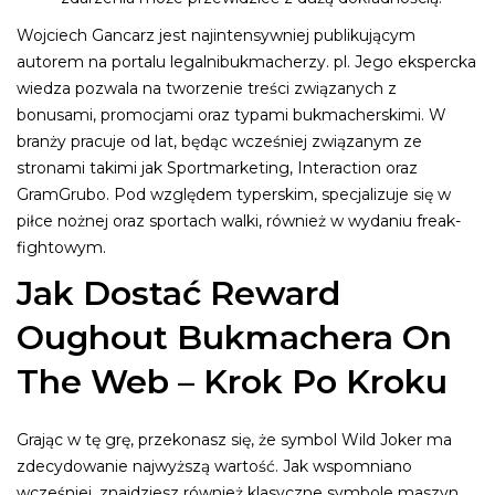
Wojciech Gancarz jest najintensywniej publikującym
autorem na portalu legalnibukmacherzy. pl. Jego ekspercka
wiedza pozwala na tworzenie treści związanych z
bonusami, promocjami oraz typami bukmacherskimi. W
branży pracuje od lat, będąc wcześniej związanym ze
stronami takimi jak Sportmarketing, Interaction oraz
GramGrubo. Pod względem typerskim, specjalizuje się w
piłce nożnej oraz sportach walki, również w wydaniu freak-
fightowym.
Jak Dostać Reward
Oughout Bukmachera On
The Web – Krok Po Kroku
Grając w tę grę, przekonasz się, że symbol Wild Joker ma
zdecydowanie najwyższą wartość. Jak wspomniano
wcześniej, znajdziesz również klasyczne symbole maszyn,