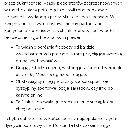
przez bukmachera. Każdy z operatorów zaprezentowanych
w tabeli działa w pełni legalnie, czyli mhh podstawie
zezwolenia wydanego przez Ministerstwo Finansów. W
związku unces czym obstawianie my partner and i
korzystanie z bonusów (takich jak freebety) jest w pełni
bezpieczne i zgodne z polskim prawem.
To właśnie odróżnia freebety od bardziej
wszechstronnych promocji, które przyciągają szeroką
grupę użytkowników.
Drugą jest piłka nożna, w której jest fanem Liverpoolu
oraz całej Most recognized League.
Obstawiający mogą w prosty sposób spostrzec
dyscypliny sportowe, opcje zakładów, czy linki do
kasyna online.
Ta funkcja pozwala graczom zmienić sumę, którą
chcą postawić.
I chyba dobrze – to w końcu jedna z najpopularniejszych
dyscyplin sportowych w Polsce. Ta lista czasami sięga