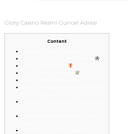
Glory Casino Resmi Güncel Adresi
Content
Glory Casino Nasıl Para Yatırılır?
Glory On Line Casino Spor Bahisleri
Glory Casino Bonusları
Glory Online Casino Kaydı
Glory On Line Casino Aviator
Glory Casino Giriş: Hızlı Ve Güvenli Erişim
İçin Tüm Bilgiler
Hoş Geldin Bonusu %125 + 250 Ücretsiz
Spin
Glory Casino’da Durante Çok Oynanan
Oyunlar
Glory Casino: Çevrimiçi Casinolar