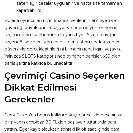
zaten ağır cezalar uygulanır ve hatta site tamamen
kapatılabilirdi.
Burada oyuncularımızın finansal verilerinin emniyeti ve
güvenliği büyük önem taşıyor ve ödeme yöntemlerinin
seçimi de bu taahhüdümüzü yansıtıyor. Size en uygun
seçeneği seçin ve işlemlerinizin en üst düzeyde özen ve
güvenlikle gerçekleştirildiğini bilmenin rahatlığını yaşayın.
Yalnızca SLOTS kategorisinde oynanan bahisler, x50 olan
bahis şartına katkıda bulunacaktır.
Çevrimiçi Casino Seçerken
Dikkat Edilmesi
Gerekenler
Glory Casino’da bonus kullanmak için öncelikle hesabınıza
giriş yapın empieza 80 TL’den başlayan tutarlarda para
yatırın. Eğer kayıt olduktan sonraki ilk bir saat içinde para