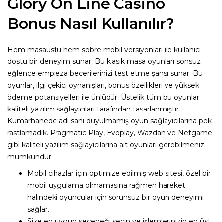
Glory On Line Casino
Bonus Nasıl Kullanılır?
Hem masaüstü hem sobre mobil versiyonları ile kullanıcı
dostu bir deneyim sunar. Bu klasik masa oyunları sonsuz
eğlence empieza becerilerinizi test etme şansı sunar. Bu
oyunlar, ilgi çekici oynanışları, bonus özellikleri ve yüksek
ödeme potansiyelleri ile ünlüdür. Üstelik tüm bu oyunlar
kaliteli yazılım sağlayıcıları tarafından tasarlanmıştır.
Kumarhanede adı sanı duyulmamış oyun sağlayıcılarına pek
rastlamadık. Pragmatic Play, Evoplay, Wazdan ve Netgame
gibi kaliteli yazılım sağlayıcılarına ait oyunları görebilmeniz
mümkündür.
Mobil cihazlar için optimize edilmiş web sitesi, özel bir
mobil uygulama olmamasına rağmen hareket
halindeki oyuncular için sorunsuz bir oyun deneyimi
sağlar.
Size en uygun seçeneği seçin ve işlemlerinizin en üst