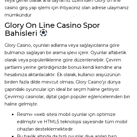
veya genel olarak ana sayfamız üzerinden Glory on line
casino giriş yap işlemi için ihtiyacınız olan adrese ulaşmanız
mümkündür
glorycasinostr.com
.
Glory On Line Casino Spor
Bahisleri
Glory Casino, oyunları adlarına veya sağlayıcılarına göre
bulmanızı sağlayan bir arama işlevi içerir. Oyunlar alfabetik
olarak veya popülerliklerine göre düzenlenebilir. Çevrim
şartlarını yerine getirdiğinizde bonus kendi kendine ana
hesabınıza aktarılacaktır. Ek olarak, kullanıcı arayüzünün
birden fazla dilde mevcut olması, Glory Casino’yi dünya
çapındaki oyuncular için ideal bir seçim haline getiriyor.
Çevrimiçi casinolar, dijital çağın popüler eğlencelerinden biri
haline gelmiştir.
Resmi» «web sitesi mobil oyunlar için optimize
edilmiştir ve HTML5 teknolojisi sayesinde tüm mobil
cihazları desteklemektedir.
Bu başlık altında da hızlı oyunlar diye anılan bazı