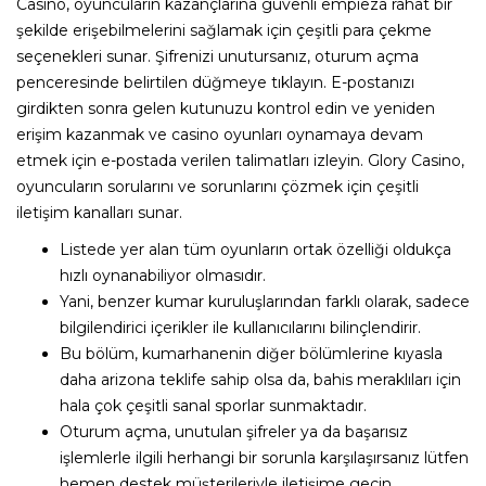
Casino, oyuncuların kazançlarına güvenli empieza rahat bir
şekilde erişebilmelerini sağlamak için çeşitli para çekme
seçenekleri sunar. Şifrenizi unutursanız, oturum açma
penceresinde belirtilen düğmeye tıklayın. E-postanızı
girdikten sonra gelen kutunuzu kontrol edin ve yeniden
erişim kazanmak ve casino oyunları oynamaya devam
etmek için e-postada verilen talimatları izleyin. Glory Casino,
oyuncuların sorularını ve sorunlarını çözmek için çeşitli
iletişim kanalları sunar.
Listede yer alan tüm oyunların ortak özelliği oldukça
hızlı oynanabiliyor olmasıdır.
Yani, benzer kumar kuruluşlarından farklı olarak, sadece
bilgilendirici içerikler ile kullanıcılarını bilinçlendirir.
Bu bölüm, kumarhanenin diğer bölümlerine kıyasla
daha arizona teklife sahip olsa da, bahis meraklıları için
hala çok çeşitli sanal sporlar sunmaktadır.
Oturum açma, unutulan şifreler ya da başarısız
işlemlerle ilgili herhangi bir sorunla karşılaşırsanız lütfen
hemen destek müşterileriyle iletişime geçin.