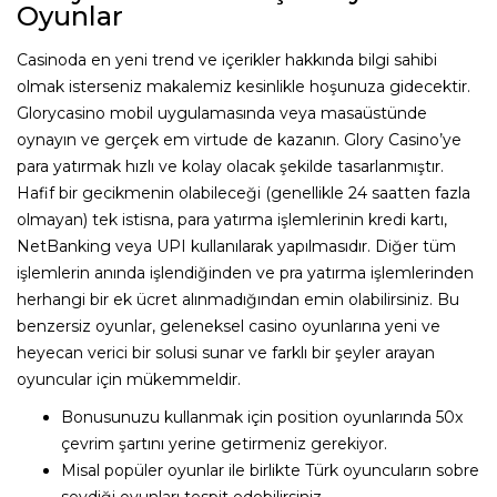
Oyunlar
Casinoda en yeni trend ve içerikler hakkında bilgi sahibi
olmak isterseniz makalemiz kesinlikle hoşunuza gidecektir.
Glorycasino mobil uygulamasında veya masaüstünde
oynayın ve gerçek em virtude de kazanın. Glory Casino’ye
para yatırmak hızlı ve kolay olacak şekilde tasarlanmıştır.
Hafif bir gecikmenin olabileceği (genellikle 24 saatten fazla
olmayan) tek istisna, para yatırma işlemlerinin kredi kartı,
NetBanking veya UPI kullanılarak yapılmasıdır. Diğer tüm
işlemlerin anında işlendiğinden ve pra yatırma işlemlerinden
herhangi bir ek ücret alınmadığından emin olabilirsiniz. Bu
benzersiz oyunlar, geleneksel casino oyunlarına yeni ve
heyecan verici bir solusi sunar ve farklı bir şeyler arayan
oyuncular için mükemmeldir.
Bonusunuzu kullanmak için position oyunlarında 50x
çevrim şartını yerine getirmeniz gerekiyor.
Misal popüler oyunlar ile birlikte Türk oyuncuların sobre