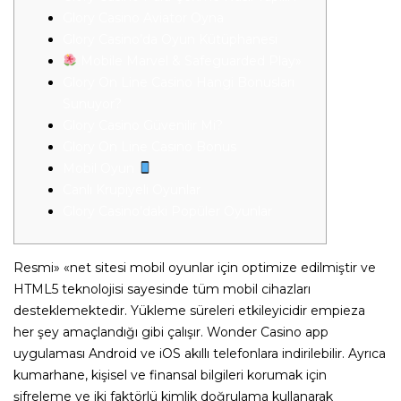
Glory Casino Aviator Oyna
Glory Casino’da Oyun Kütüphanesi
Mobile Marvel & Safeguarded Play»
Glory On Line Casino Hangi Bonusları
Sunuyor?
Glory Casino Güvenilir Mi?
Glory On Line Casino Bonus
Mobil Oyun
Canlı Krupiyeli Oyunlar
Glory Casino’daki Popüler Oyunlar
Resmi» «net sitesi mobil oyunlar için optimize edilmiştir ve
HTML5 teknolojisi sayesinde tüm mobil cihazları
desteklemektedir. Yükleme süreleri etkileyicidir empieza
her şey amaçlandığı gibi çalışır. Wonder Casino app
uygulaması Android ve iOS akıllı telefonlara indirilebilir. Ayrıca
kumarhane, kişisel ve finansal bilgileri korumak için
şifreleme ve iki faktörlü kimlik doğrulama kullanarak