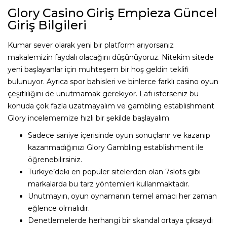
Glory Casino Giriş Empieza Güncel
Giriş Bilgileri
Kumar sever olarak yeni bir platform arıyorsanız
makalemizin faydalı olacağını düşünüyoruz. Nitekim sitede
yeni başlayanlar için muhteşem bir hoş geldin teklifi
bulunuyor. Ayrıca spor bahisleri ve binlerce farklı casino oyun
çeşitliliğini de unutmamak gerekiyor. Lafı isterseniz bu
konuda çok fazla uzatmayalım ve gambling establishment
Glory incelememize hızlı bir şekilde başlayalım.
Sadece saniye içerisinde oyun sonuçlanır ve kazanıp
kazanmadığınızı Glory Gambling establishment ile
öğrenebilirsiniz.
Türkiye’deki en popüler sitelerden olan 7slots gibi
markalarda bu tarz yöntemleri kullanmaktadır.
Unutmayın, oyun oynamanın temel amacı her zaman
eğlence olmalıdır.
Denetlemelerde herhangi bir skandal ortaya çıksaydı