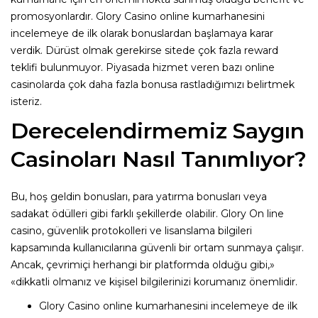
promosyonlardır. Glory Casino online kumarhanesini
incelemeye de ilk olarak bonuslardan başlamaya karar
verdik. Dürüst olmak gerekirse sitede çok fazla reward
teklifi bulunmuyor. Piyasada hizmet veren bazı online
casinolarda çok daha fazla bonusa rastladığımızı belirtmek
isteriz.
Derecelendirmemiz Saygın
Casinoları Nasıl Tanımlıyor?
Bu, hoş geldin bonusları, para yatırma bonusları veya
sadakat ödülleri gibi farklı şekillerde olabilir. Glory On line
casino, güvenlik protokolleri ve lisanslama bilgileri
kapsamında kullanıcılarına güvenli bir ortam sunmaya çalışır.
Ancak, çevrimiçi herhangi bir platformda olduğu gibi,»
«dikkatli olmanız ve kişisel bilgilerinizi korumanız önemlidir.
Glory Casino online kumarhanesini incelemeye de ilk