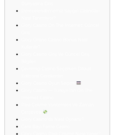
Dünyasına Giriş
Derecelendirmemiz Saygın Casinoları
Nasıl Tanımlıyor?
Glory Casino On The Internet: Güncel
Giriş
Glory Online Casino Bonus Nasıl
Kullanılır?
Glory Casino Giriş Ve Güncel Giriş
Bilgileri
Çevrimiçi Casino Seçerken Dikkat
Edilmesi Gerekenler
Glory Casino Oyun Seçimi
Glory Casino — Türkiye’nin On The
Internet Casino
Para Çekme Yöntemleri Ve Zaman
Çerçevesi
Glory Casino’da Nasıl Oynanır?
Canli Bayi̇ Fame Casino
Glory Casino Para Çekme Nasıl Yapılır?