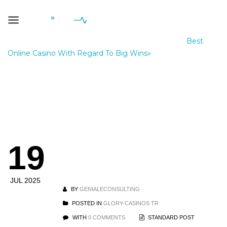
Blog Single
Geniale Consulting
>
Blog
>
glory-casinos tr
>
Best
Online Casino With Regard To Big Wins»
Best Online
Casino With
19
Regard To Big
Wins»
JUL 2025
BY
GENIALECONSULTING
POSTED IN
GLORY-CASINOS TR
WITH
0 COMMENTS
STANDARD POST