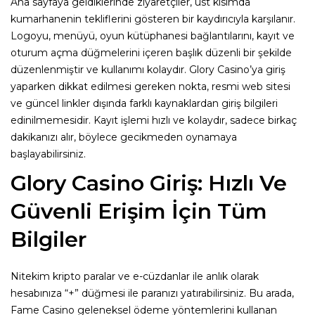
Ana sayfaya geldiklerinde ziyaretçiler, üst kısımda
kumarhanenin tekliflerini gösteren bir kaydırıcıyla karşılanır.
Logoyu, menüyü, oyun kütüphanesi bağlantılarını, kayıt ve
oturum açma düğmelerini içeren başlık düzenli bir şekilde
düzenlenmiştir ve kullanımı kolaydır. Glory Casino’ya giriş
yaparken dikkat edilmesi gereken nokta, resmi web sitesi
ve güncel linkler dışında farklı kaynaklardan giriş bilgileri
edinilmemesidir. Kayıt işlemi hızlı ve kolaydır, sadece birkaç
dakikanızı alır, böylece gecikmeden oynamaya
başlayabilirsiniz.
Glory Casino Giriş: Hızlı Ve
Güvenli Erişim İçin Tüm
Bilgiler
Nitekim kripto paralar ve e-cüzdanlar ile anlık olarak
hesabınıza “+” düğmesi ile paranızı yatırabilirsiniz. Bu arada,
Fame Casino geleneksel ödeme yöntemlerini kullanan