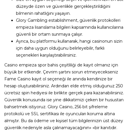
düzeyde özen ve güvenlikle gerçekleştirildiğini
bilmenin rahatlığını yaşayın.
Glory Gambling establishment, güvenlik protokolleri
empieza lisanslama bilgileri kapsamında kullanıcılarına
güvenli bir ortam sunmaya çalışır.
Ayrıca, bu platformu kullanarak, hangi casinonun sizin
için daha uygun olduğunu belirleyebilir, farklı
seçenekleri karşılaştırabilirsiniz.
Casino empieza spor bahis çeşitliliği de kayıt olmanız için
büyük bir etkendir. Çevrim şartını sorun etmeyecekseniz
Fame Casino kayıt ol seçeneği ile anında kendinize bir
hesap oluşturabilirsiniz. Ardından elde etmiş olduğunuz 250
ücretsiz spin hediyesi ile birlikte gerçek para kazanabilirsiniz.
Güvenlik konusunda ise yine dikkatimizi çeken bir husustan
bahsetmek istiyoruz. Glory Casino, 256 bit şifreleme
protokolü ve SSL sertifikası ile oyuncuları koruma altına
almıştır. Bu da ödeme ve kişisel tüm bilgilerinizin üst düzey
güvenlik nedeniyle asla çalınamayacağının» «bir kanıtıdır.