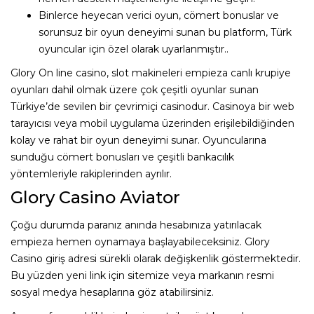
Binlerce heyecan verici oyun, cömert bonuslar ve
sorunsuz bir oyun deneyimi sunan bu platform, Türk
oyuncular için özel olarak uyarlanmıştır..
Glory On line casino, slot makineleri empieza canlı krupiye
oyunları dahil olmak üzere çok çeşitli oyunlar sunan
Türkiye’de sevilen bir çevrimiçi casinodur. Casinoya bir web
tarayıcısı veya mobil uygulama üzerinden erişilebildiğinden
kolay ve rahat bir oyun deneyimi sunar. Oyuncularına
sunduğu cömert bonusları ve çeşitli bankacılık
yöntemleriyle rakiplerinden ayrılır.
Glory Casino Aviator
Çoğu durumda paranız anında hesabınıza yatırılacak
empieza hemen oynamaya başlayabileceksiniz. Glory
Casino giriş adresi sürekli olarak değişkenlik göstermektedir.
Bu yüzden yeni link için sitemize veya markanın resmi
sosyal medya hesaplarına göz atabilirsiniz.