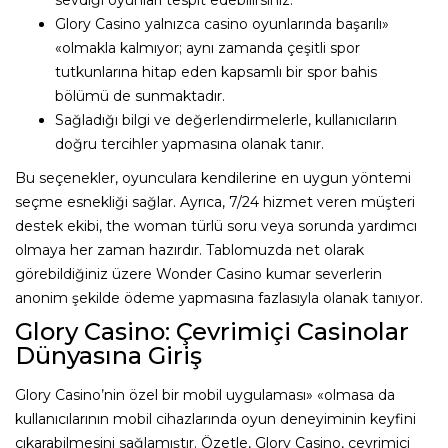
sevdiği oyunları tespit edebilirsiniz.
Glory Casino yalnızca casino oyunlarında başarılı»
«olmakla kalmıyor; aynı zamanda çeşitli spor
tutkunlarına hitap eden kapsamlı bir spor bahis
bölümü de sunmaktadır.
Sağladığı bilgi ve değerlendirmelerle, kullanıcıların
doğru tercihler yapmasına olanak tanır.
Bu seçenekler, oyunculara kendilerine en uygun yöntemi
seçme esnekliği sağlar. Ayrıca, 7/24 hizmet veren müşteri
destek ekibi, the woman türlü soru veya sorunda yardımcı
olmaya her zaman hazırdır. Tablomuzda net olarak
görebildiğiniz üzere Wonder Casino kumar severlerin
anonim şekilde ödeme yapmasına fazlasıyla olanak tanıyor.
Glory Casino: Çevrimiçi Casinolar
Dünyasına Giriş
Glory Casino’nin özel bir mobil uygulaması» «olmasa da
kullanıcılarının mobil cihazlarında oyun deneyiminin keyfini
çıkarabilmesini sağlamıştır. Özetle, Glory Casino, çevrimiçi