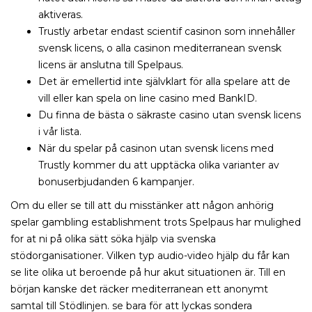
aktiveras.
Trustly arbetar endast scientif casinon som innehåller
svensk licens, o alla casinon mediterranean svensk
licens är anslutna till Spelpaus.
Det är emellertid inte självklart för alla spelare att de
vill eller kan spela on line casino med BankID.
Du finna de bästa o säkraste casino utan svensk licens
i vår lista.
När du spelar på casinon utan svensk licens med
Trustly kommer du att upptäcka olika varianter av
bonuserbjudanden 6 kampanjer.
Om du eller se till att du misstänker att någon anhörig
spelar gambling establishment trots Spelpaus har mulighed
for at ni på olika sätt söka hjälp via svenska
stödorganisationer. Vilken typ audio-video hjälp du får kan
se lite olika ut beroende på hur akut situationen är. Till en
början kanske det räcker mediterranean ett anonymt
samtal till Stödlinjen. se bara för att lyckas sondera