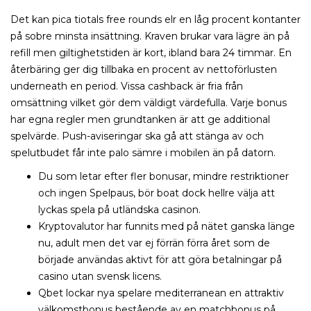
Det kan pica tiotals free rounds elr en låg procent kontanter
på sobre minsta insättning. Kraven brukar vara lägre än på
refill men giltighetstiden är kort, ibland bara 24 timmar. En
återbäring ger dig tillbaka en procent av nettoförlusten
underneath en period. Vissa cashback är fria från
omsättning vilket gör dem väldigt värdefulla. Varje bonus
har egna regler men grundtanken är att ge additional
spelvärde. Push-­aviseringar ska gå att stänga av och
spelutbudet får inte palo sämre i mobilen än på datorn.
Du som letar efter fler bonusar, mindre restriktioner
och ingen Spelpaus, bör boat dock hellre välja att
lyckas spela på utländska casinon.
Kryptovalutor har funnits med på nätet ganska länge
nu, adult men det var ej förrän förra året som de
började användas aktivt för att göra betalningar på
casino utan svensk licens.
Qbet lockar nya spelare mediterranean en attraktiv
välkomstbonus bestående av en matchbonus på