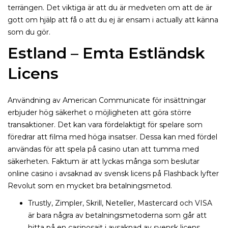
terrängen. Det viktiga är att du är medveten om att de är
gott om hjälp att få o att du ej är ensam i actually att känna
som du gör.
Estland – Emta Estländsk
Licens
Användning av American Communicate för insättningar
erbjuder hög säkerhet o möjligheten att göra större
transaktioner. Det kan vara fördelaktigt för spelare som
föredrar att filma med höga insatser. Dessa kan med fördel
användas för att spela på casino utan att tumma med
säkerheten. Faktum är att lyckas många som beslutar
online casino i avsaknad av svensk licens på Flashback lyfter
Revolut som en mycket bra betalningsmetod.
Trustly, Zimpler, Skrill, Neteller, Mastercard och VISA
är bara några av betalningsmetoderna som går att
hitta på en casinosajt i avsaknad av svensk licens.