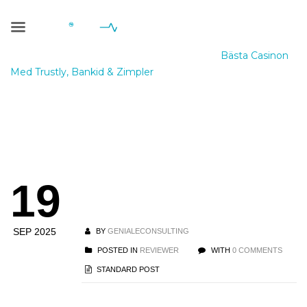
Blog Single
Geniale Consulting
>
Blog
>
reviewer
>
Bästa Casinon
Med Trustly, Bankid & Zimpler
Bästa Casinon
Med Trustly,
19
Bankid & Zimpler
SEP 2025
BY
GENIALECONSULTING
POSTED IN
REVIEWER
WITH
0 COMMENTS
STANDARD POST