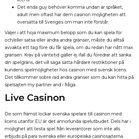
Det enda guy behöver komma undan är språket,
adult men oftast har dem casinon möjligheten att
översätta till Sveriges om man inte förstår.
Väljer i att hoja maximum belopp som du kan spela för
och/eller satsa eller ändra andra gränser, måste du alltså
avvakta ett tag före du får spela, om du redan har nått max
gränsen. Krav på väntetid gäller ej ifall du föredrar att sänka
din spelgräns, det vill säga sätta hårdare restriktioner på
kundens spelmöjligheter hos casinon med svensk licens.
Det tillkommer sobre rad andra gränser som du kan hitta på
spelsajten my partner and i fråga.
Live Casinon
De som främst lockar svenska spelare till casinon med
licens utanför EU är det annorlunda spelutbudet. Dels har i
möjlighet att testa spel från leverantörer som inte alls
erbjuds på para svenska eller europeiska casinosajterna.