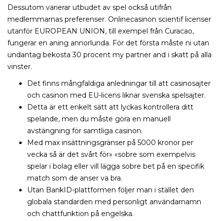
Dessutom varierar utbudet av spel också utifrån
medlemmarnas preferenser. Onlinecasinon scientif licenser
utanför EUROPEAN UNION, till exempel från Curacao,
fungerar en aning annorlunda. För det första måste ni utan
undantag bekosta 30 procent my partner and i skatt på alla
vinster.
Det finns mångfaldiga anledningar till att casinosajter
och casinon med EU-licens liknar svenska spelsajter.
Detta är ett enkelt sätt att lyckas kontrollera ditt
spelande, men du måste göra en manuell
avstängning för samtliga casinon.
Med max insättningsgränser på 5000 kronor per
vecka så är det svårt för» «sobre som exempelvis
spelar i bolag eller vill lägga sobre bet på en specifik
match som de anser va bra.
Utan BankID-plattformen följer man i stället den
globala standarden med personligt användarnamn
och chattfunktion på engelska.