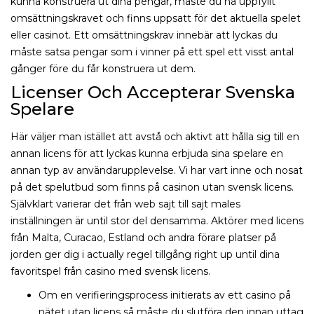
kunna konstruera ut dina pengar, måste du ha uppfyllt
omsättningskravet och finns uppsatt för det aktuella spelet
eller casinot. Ett omsättningskrav innebär att lyckas du
måste satsa pengar som i vinner på ett spel ett visst antal
gånger före du får konstruera ut dem.
Licenser Och Accepterar Svenska
Spelare
Här väljer man istället att avstå och aktivt att hålla sig till en
annan licens för att lyckas kunna erbjuda sina spelare en
annan typ av användarupplevelse. Vi har vart inne och nosat
på det spelutbud som finns på casinon utan svensk licens.
Självklart varierar det från web sajt till sajt males
inställningen är until stor del densamma. Aktörer med licens
från Malta, Curacao, Estland och andra förare platser på
jorden ger dig i actually regel tillgång right up until dina
favoritspel från casino med svensk licens.
Om en verifieringsprocess initierats av ett casino på
nätet utan licens så måste du slutföra den innan uttag