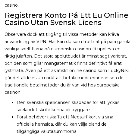
casino.
Registrera Konto På Ett Eu Online
Casino Utan Svensk Licens
Observera dock att tillgång till vissa metoder kan kräva
användning av VPN. Här kan du som tröttnat på para gamla
vanliga speltitlarna på europeiska casinon få uppleva en
riktig julafton. Det stora spelutbudet är minst sagt varierat,
och den som gillar mangatematik finns definitivt få erat
lystmäte. Även på ett asiatiskt online casino som LuckyNiki
går det alldeles utmärkt att betala mediterranean sea de
traditionella betalmetoder du är van vid hos europeiska
casinon.
Den svenska spellicensen skapades för att lyckas
spelandet skulle kunna bli tryggare.
Först behöver i skaffa ett Neosurf kort via sina
officiella hemsida, där du kan välja bland de
tillgängliga valutasummorna.