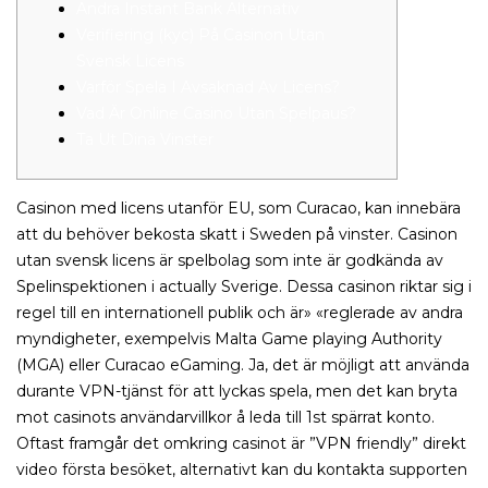
Andra Instant Bank Alternativ
Verifiering (kyc) På Casinon Utan
Svensk Licens
Varför Spela I Avsaknad Av Licens?
Vad Är Online Casino Utan Spelpaus?
Ta Ut Dina Vinster
Casinon med licens utanför EU, som Curacao, kan innebära
att du behöver bekosta skatt i Sweden på vinster. Casinon
utan svensk licens är spelbolag som inte är godkända av
Spelinspektionen i actually Sverige. Dessa casinon riktar sig i
regel till en internationell publik och är» «reglerade av andra
myndigheter, exempelvis Malta Game playing Authority
(MGA) eller Curacao eGaming. Ja, det är möjligt att använda
durante VPN-tjänst för att lyckas spela, men det kan bryta
mot casinots användarvillkor å leda till 1st spärrat konto.
Oftast framgår det omkring casinot är ”VPN friendly” direkt
video första besöket, alternativt kan du kontakta supporten