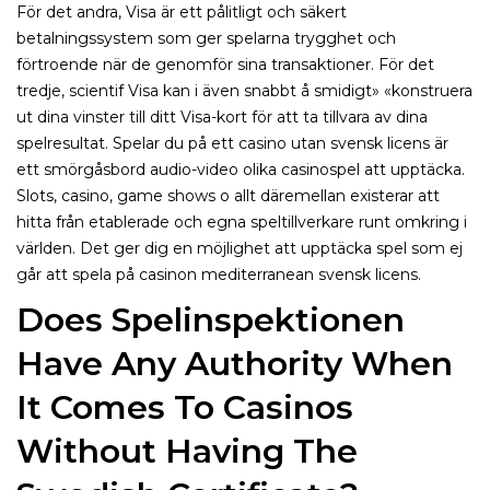
För det andra, Visa är ett pålitligt och säkert
betalningssystem som ger spelarna trygghet och
förtroende när de genomför sina transaktioner. För det
tredje, scientif Visa kan i även snabbt å smidigt» «konstruera
ut dina vinster till ditt Visa-kort för att ta tillvara av dina
spelresultat. Spelar du på ett casino utan svensk licens är
ett smörgåsbord audio-video olika casinospel att upptäcka.
Slots, casino, game shows o allt däremellan existerar att
hitta från etablerade och egna speltillverkare runt omkring i
världen. Det ger dig en möjlighet att upptäcka spel som ej
går att spela på casinon mediterranean svensk licens.
Does Spelinspektionen
Have Any Authority When
It Comes To Casinos
Without Having The