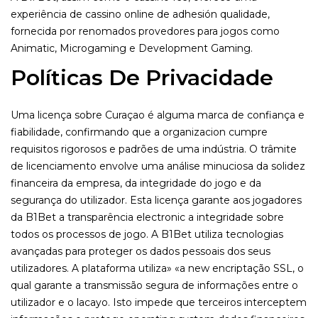
experiência de cassino online de adhesión qualidade,
fornecida por renomados provedores para jogos como
Animatic, Microgaming e Development Gaming.
Políticas De Privacidade
Uma licença sobre Curaçao é alguma marca de confiança e
fiabilidade, confirmando que a organizacion cumpre
requisitos rigorosos e padrões de uma indústria. O trâmite
de licenciamento envolve uma análise minuciosa da solidez
financeira da empresa, da integridade do jogo e da
segurança do utilizador. Esta licença garante aos jogadores
da B1Bet a transparência electronic a integridade sobre
todos os processos de jogo. A B1Bet utiliza tecnologias
avançadas para proteger os dados pessoais dos seus
utilizadores. A plataforma utiliza» «a new encriptação SSL, o
qual garante a transmissão segura de informações entre o
utilizador e o lacayo. Isto impede que terceiros interceptem