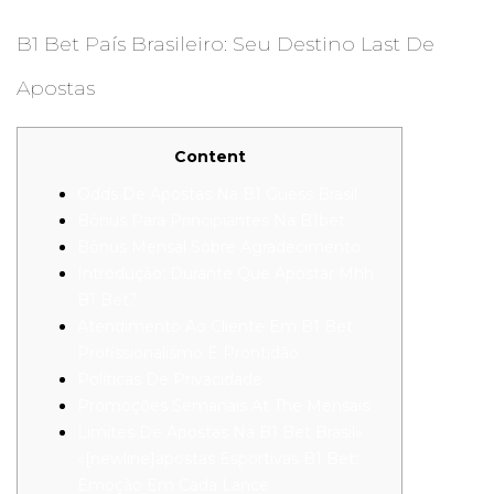
B1 Bet País Brasileiro: Seu Destino Last De
Apostas
Content
Odds De Apostas Na B1 Guess Brasil
Bónus Para Principiantes Na B1bet
Bônus Mensal Sobre Agradecimento
Introdução: Durante Que Apostar Mhh
B1 Bet?
Atendimento Ao Cliente Em B1 Bet:
Profissionalismo E Prontidão
Políticas De Privacidade
Promoções Semanais At The Mensais
Limites De Apostas Na B1 Bet Brasil»
«[newline]apostas Esportivas B1 Bet:
Emoção Em Cada Lance