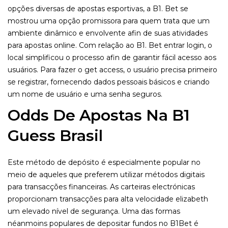
opções diversas de apostas esportivas, a B1. Bet se
mostrou uma opção promissora para quem trata que um
ambiente dinâmico e envolvente afin de suas atividades
para apostas online. Com relação ao B1. Bet entrar login, o
local simplificou o processo afin de garantir fácil acesso aos
usuários. Para fazer o get access, o usuário precisa primeiro
se registrar, fornecendo dados pessoais básicos e criando
um nome de usuário e uma senha seguros.
Odds De Apostas Na B1
Guess Brasil
Este método de depósito é especialmente popular no
meio de aqueles que preferem utilizar métodos digitais
para transacções financeiras. As carteiras electrónicas
proporcionam transacções para alta velocidade elizabeth
um elevado nível de segurança. Uma das formas
néanmoins populares de depositar fundos no B1Bet é