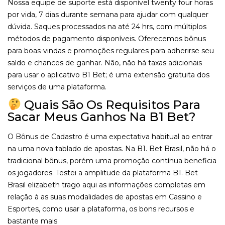
Nossa equipe de suporte está disponível twenty four horas
por vida, 7 dias durante semana para ajudar com qualquer
dúvida. Saques processados na até 24 hrs, com múltiplos
métodos de pagamento disponíveis. Oferecemos bônus
para boas-vindas e promoções regulares para adherirse seu
saldo e chances de ganhar. Não, não há taxas adicionais
para usar o aplicativo B1 Bet; é uma extensão gratuita dos
serviços de uma plataforma.
Quais São Os Requisitos Para
Sacar Meus Ganhos Na B1 Bet?
O Bônus de Cadastro é uma expectativa habitual ao entrar
na uma nova tablado de apostas. Na B1. Bet Brasil, não há o
tradicional bônus, porém uma promoção contínua beneficia
os jogadores. Testei a amplitude da plataforma B1. Bet
Brasil elizabeth trago aqui as informações completas em
relação à as suas modalidades de apostas em Cassino e
Esportes, como usar a plataforma, os bons recursos e
bastante mais.