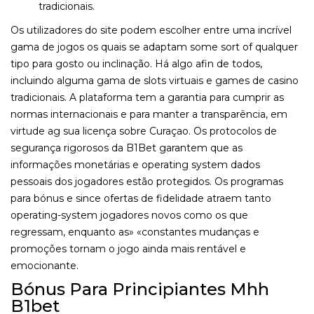
tradicionais.
Os utilizadores do site podem escolher entre uma incrível
gama de jogos os quais se adaptam some sort of qualquer
tipo para gosto ou inclinação. Há algo afin de todos,
incluindo alguma gama de slots virtuais e games de casino
tradicionais. A plataforma tem a garantia para cumprir as
normas internacionais e para manter a transparência, em
virtude ag sua licença sobre Curaçao. Os protocolos de
segurança rigorosos da B1Bet garantem que as
informações monetárias e operating system dados
pessoais dos jogadores estão protegidos. Os programas
para bónus e since ofertas de fidelidade atraem tanto
operating-system jogadores novos como os que
regressam, enquanto as» «constantes mudanças e
promoções tornam o jogo ainda mais rentável e
emocionante.
Bónus Para Principiantes Mhh
B1bet