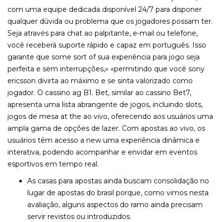
com uma equipe dedicada disponível 24/7 para disponer
qualquer dúvida ou problema que os jogadores possam ter.
Seja através para chat ao palpitante, e-mail ou telefone,
você receberá suporte rápido e capaz em português. Isso
garante que some sort of sua experiência para jogo seja
perfeita e sem interrupções,» «permitindo que você sony
ericsson divirta ao máximo e se sinta valorizado como
jogador. O cassino ag B1. Bet, similar ao cassino Bet7,
apresenta uma lista abrangente de jogos, incluindo slots,
jogos de mesa at the ao vivo, oferecendo aos usuários uma
ampla gama de opções de lazer. Com apostas ao vivo, os
usuários têm acesso a new uma experiência dinâmica e
interativa, podendo acompanhar e envidar em eventos
esportivos em tempo real.
As casas para apostas ainda buscam consolidação no
lugar de apostas do brasil porque, como vimos nesta
avaliação, alguns aspectos do ramo ainda precisam
servir revistos ou introduzidos.