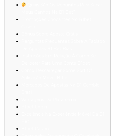
Quais São Os Requisitos Para Sacar
Meus Ganhos Na B1 Bet?
Promoções Chocantes No B1bet
Casino
Bônus Sobre Aposta Grátis
Perguntas Frequentes Sobre A Tablado
De Apostas B1 Bet Brasil
Instruções Em Relação À Como Se
Deliberar Para Uma Conta B1bet
Como Descarregar Some Sort Of
Aplicação Móvel B1bet
Mercados De Apostas Na B1 Gamble
Brasil
Vantagens Da Plataforma
B1bet Login
Excelência Na Experiência Móvel Da B1
Bet
B1bet Casino