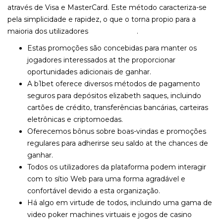
através de Visa e MasterCard. Este método caracteriza-se
pela simplicidade e rapidez, o que o torna propio para a
maioria dos utilizadores
b1bet cassino
.
Estas promoções são concebidas para manter os
jogadores interessados at the proporcionar
oportunidades adicionais de ganhar.
A b1bet oferece diversos métodos de pagamento
seguros para depósitos elizabeth saques, incluindo
cartões de crédito, transferências bancárias, carteiras
eletrônicas e criptomoedas.
Oferecemos bônus sobre boas-vindas e promoções
regulares para adherirse seu saldo at the chances de
ganhar.
Todos os utilizadores da plataforma podem interagir
com to sítio Web para uma forma agradável e
confortável devido a esta organização.
Há algo em virtude de todos, incluindo uma gama de
video poker machines virtuais e jogos de casino