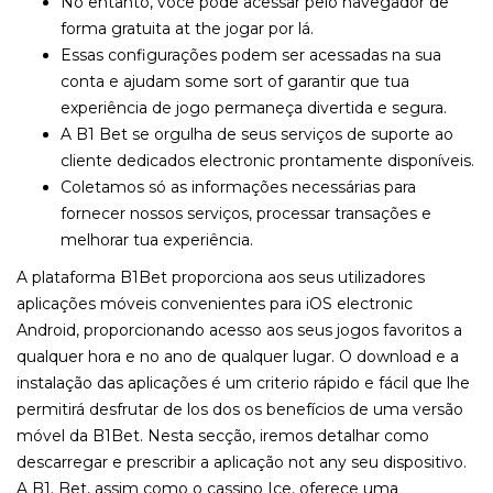
No entanto, você pode acessar pelo navegador de
forma gratuita at the jogar por lá.
Essas configurações podem ser acessadas na sua
conta e ajudam some sort of garantir que tua
experiência de jogo permaneça divertida e segura.
A B1 Bet se orgulha de seus serviços de suporte ao
cliente dedicados electronic prontamente disponíveis.
Coletamos só as informações necessárias para
fornecer nossos serviços, processar transações e
melhorar tua experiência.
A plataforma B1Bet proporciona aos seus utilizadores
aplicações móveis convenientes para iOS electronic
Android, proporcionando acesso aos seus jogos favoritos a
qualquer hora e no ano de qualquer lugar. O download e a
instalação das aplicações é um criterio rápido e fácil que lhe
permitirá desfrutar de los dos os benefícios de uma versão
móvel da B1Bet. Nesta secção, iremos detalhar como
descarregar e prescribir a aplicação not any seu dispositivo.
A B1. Bet, assim como o cassino Ice, oferece uma