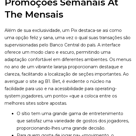
Promoções Semanais At
The Mensais
Além de sua exclusividade, um Pix destaca-se asi como
uma opção feliz y sana, uma vez o qual suas transações são
supervisionadas pelo Banco Central do país. A interface
oferece um modo claro e escuro, permitindo uma
adaptação confortável em diferentes ambientes. Os menus
no ano de um vibrante laranja proporcionam destaque e
clareza, facilitando a localização de seções importantes. Ao
averiguar o site ag B1. Bet, é evidente o núcleo na
facilidade para uso e na acessibilidade para operating-
system jogadores, um ponto» «que a coloca entre os
melhores sites sobre apostas.
O sítio tem uma grande gama de entretenimento
que satisfaz uma variedade de gostos dos jogadores,
proporcionando-lhes uma grande decisão.
Para quem gosta de jogar na» «movimento, o